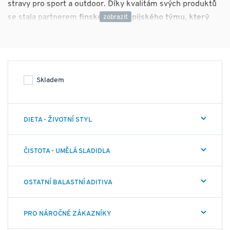
stravy pro sport a outdoor. Díky kvalitám svých produktů
se stala partnerem
finského olympijského týmu, který
doplňky Leader využíval během Olympiády v Pekingu
.
Leader Foods je zároveň partnerem finské hokejové
reprezentace a Finského hokejového svazu = řada
produktů Leader Performance.
Doplňky Leader začínají
Skladem
u prémiových čistých ingrediencí, které ale tvoří jen
začátek. Sběr surovin, předzpracování, výroba probíhající
ve vlastní výrobně Leaderu v Toholami a Vantaa, balení,
DIETA - ŽIVOTNÍ STYL
skladování a dodání - to vše podléhá přísné kontrole
zajišťující bezchybnou kvalitu finálního produktu. Zajištění
kvality a nezávadnosti produktů značky Leader je celek
ČISTOTA - UMĚLÁ SLADIDLA
skládající se z kvalifikovaného personálu, inovativního
vývoje produktů, vybraných surovin, vlastní výroby,
OSTATNÍ BALASTNÍ ADITIVA
certifikované kontroly kvality a neustáleho zlepšování
provozu. Kontroly spojené s výrobou produktů vycházejí z
PRO NÁROČNÉ ZÁKAZNÍKY
provozního modelu farmaceutické továrny. Dodavateli