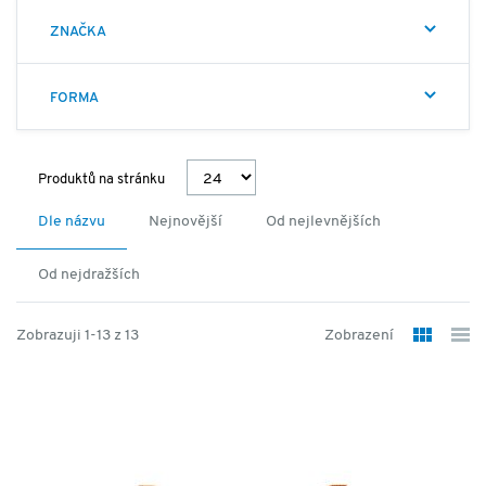
surovin jsou buď farmaceutické továrny nebo mají
certifikaci ISO 9000 nebo ISO 22 000. Kvalitu kontroly
ZNAČKA
značky Leader Foods řídí uznávaná doktorka farmacie
Magali Laasonen. Leader Foods - Virkatie 8 b, Vantaa,
FORMA
Finland
Produktů na stránku
Dle názvu
Nejnovější
Od nejlevnějších
Od nejdražších
Zobrazuji 1-13 z 13
Zobrazení