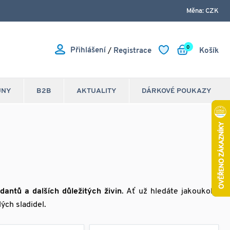
Měna: CZK
0
Přihlášení
/
Registrace
Košík
JNY
B2B
AKTUALITY
DÁRKOVÉ POUKAZY
idantů a dalších důležitých živin
. Ať už hledáte jakoukoliv
lých sladidel.