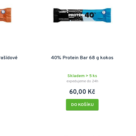
rašídové
40% Protein Bar 68 g kokos
Skladem > 5 ks
expedujeme do 24h
60,00 Kč
DO KOŠÍKU