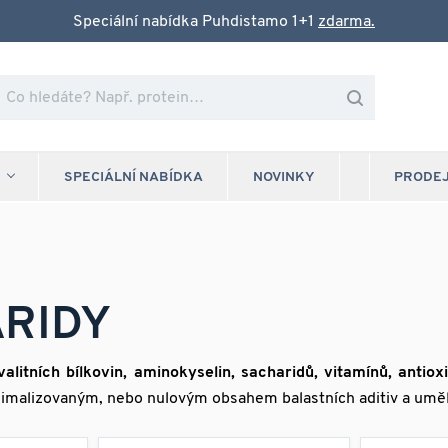
Speciální nabídka Puhdistamo 1+1
zdarma.
SPECIÁLNÍ NABÍDKA
NOVINKY
PRODE
ARIDY
valitních bílkovin, aminokyselin, sacharidů, vitamínů, antiox
 minimalizovaným, nebo nulovým obsahem balastních aditiv a umě