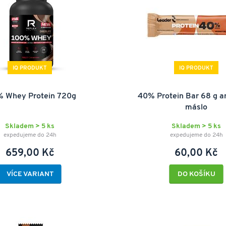
IQ PRODUKT
IQ PRODUKT
% Whey Protein 720g
40% Protein Bar 68 g a
máslo
Skladem > 5 ks
Skladem > 5 ks
expedujeme do 24h
expedujeme do 24h
659,00 Kč
60,00 Kč
VÍCE VARIANT
DO KOŠÍKU