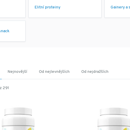
Elitní proteiny
Gainery a 
snack
Nejnovější
Od nejlevnějších
Od nejdražších
z 291