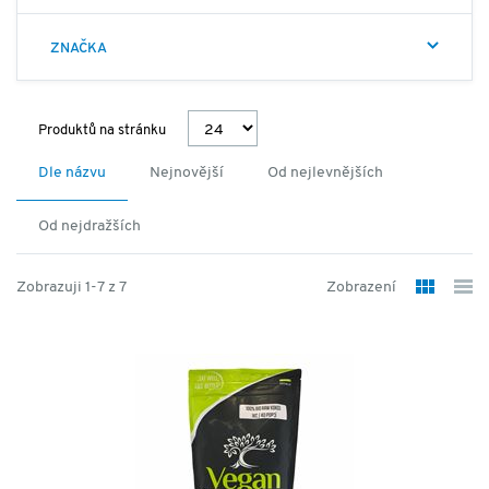
popřípadě odkyselení organizmu a posílení imunitního
systému. Všechny produkty jsou GMO free. Adresa:
ZNAČKA
ForActiv.cz, s.r.o., Plotní 75, 602 00, Brno
web: veganfitness.cz / email: info@foractiv.cz.
Produktů na stránku
Dle názvu
Nejnovější
Od nejlevnějších
Od nejdražších
Zobrazuji 1-7 z 7
Zobrazení