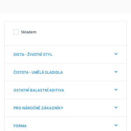
Skladem
Etický projekt Vegan Fitness – Superfood Sport Nutrition -
nabízí zelenou značku sportovní výživy, jejímž základem
jsou značkové suroviny jasného původu v nejvyšší možné
DIETA - ŽIVOTNÍ STYL
kvalitě. Základní filozofií je "koncept a kvalita v jednom
balení", tedy maximální možná bioaktivita produktů,
ČISTOTA - UMĚLÁ SLADIDLA
pokud možno nulová tepelná a chemická denaturace =
maximální obsah enzymů a bioaktivních frakcí. Dalším
faktorem je maximální možná biodostupnost jednotlivých
OSTATNÍ BALASTNÍ ADITIVA
složek s minimem balastních aditiv jako jsou plnidla,
konzervanty, pojiva, syntetické složky atd. Všechny
PRO NÁROČNÉ ZÁKAZNÍKY
produkty značky VeganFitness jsou samozřejmě vhodné
pro Vegany, avšak nejen pro ně, ale i pro všechny jedince
FORMA
zaměřené na aktivní, zdravý životní styl, detoxikaci,