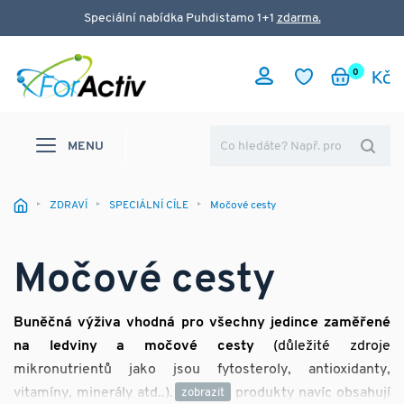
Speciální nabídka Puhdistamo 1+1
zdarma.
0
MENU
ZDRAVÍ
SPECIÁLNÍ CÍLE
Močové cesty
Močové cesty
Buněčná výživa vhodná pro všechny jedince zaměřené
na ledviny a močové cesty
(důležité zdroje
mikronutrientů jako jsou fytosteroly, antioxidanty,
vitamíny, minerály atd..). Vybrané produkty navíc obsahují