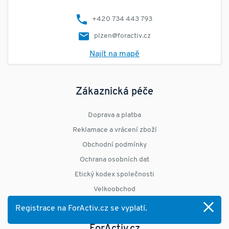
+420 734 443 793
plzen@foractiv.cz
Najít na mapě
Zákaznická péče
Doprava a platba
Reklamace a vrácení zboží
Obchodní podmínky
Ochrana osobních dat
Etický kodex společnosti
Velkoobchod
Odstoupení od smlouvy
Registrace na ForActiv.cz se vyplatí.
ForActiv.cz