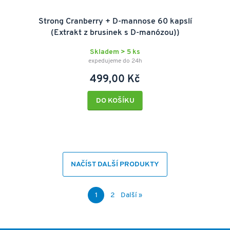
Strong Cranberry + D-mannose 60 kapslí
(Extrakt z brusinek s D-manózou))
Skladem > 5 ks
expedujeme do 24h
499,00 Kč
DO KOŠÍKU
NAČÍST DALŠÍ PRODUKTY
1
2
Další »