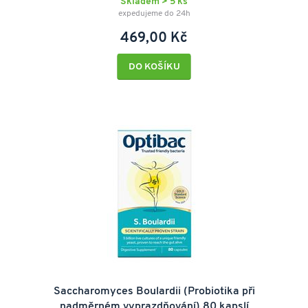
Skladem > 5 ks
expedujeme do 24h
469,00 Kč
DO KOŠÍKU
Saccharomyces Boulardii (Probiotika při
nadměrném vyprazdňování) 80 kapslí