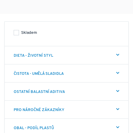
minimalizovaný, nebo nulový obsah balastních aditiv, jako
jsou pojiva, umělá sladidla, barviva nebo oxid křemičitý a
další. Všechny naše produkty jsou GMO
free.
Upozornění: součástí naší nabídky jsou doplňky
Skladem
stravy s obsahem účinných složek, které jsou svou
skladbou přirozené pro lidské tělo i životní
prostředí. Součástí naší nabídky naopak nejsou tzv. léky,
DIETA - ŽIVOTNÍ STYL
tedy legislativní nomenklaturou stanovené produkty a
syntetická farmaka s obsahem umělých chemických a
molekulárních kombinací.
ČISTOTA - UMĚLÁ SLADIDLA
OSTATNÍ BALASTNÍ ADITIVA
PRO NÁROČNÉ ZÁKAZNÍKY
OBAL - PODÍL PLASTŮ