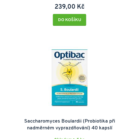
239,00 Kč
DO KOŠÍKU
Saccharomyces Boulardii (Probiotika při
nadměrném vyprazdňování) 40 kapslí