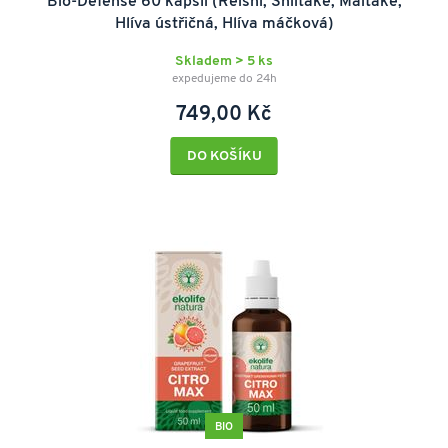
Bio-Defense 60 kapslí (Reishi, Shiitake, Maitake,
Hlíva ústřičná, Hlíva máčková)
Skladem > 5 ks
expedujeme do 24h
749,00 Kč
DO KOŠÍKU
BIO