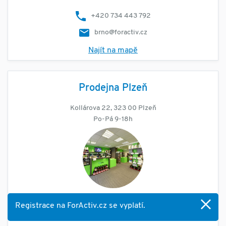
+420 734 443 792
brno@foractiv.cz
Najít na mapě
Prodejna Plzeň
Kollárova 22, 323 00 Plzeň
Po-Pá 9-18h
Registrace na ForActiv.cz se vyplatí.
+420 734 443 793