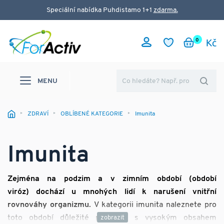
Speciální nabídka Puhdistamo 1+1
zdarma.
0
MENU
ZDRAVÍ
OBLÍBENÉ KATEGORIE
Imunita
Imunita
Zejména na podzim a v zimním období (období
viróz) dochází u mnohých lidí k narušení vnitřní
rovnováhy organizmu.
V kategorii imunita naleznete pro
toto období důležité produkty s vysokým obsahem