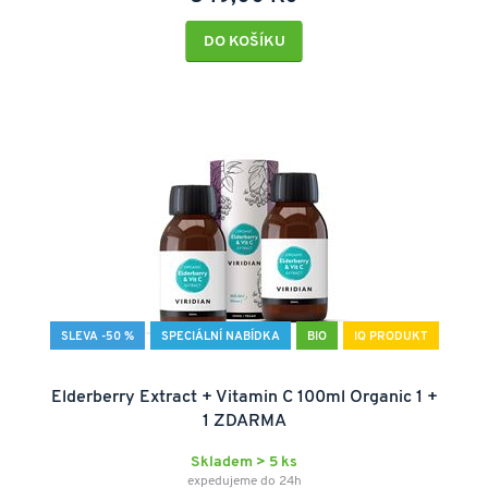
DO KOŠÍKU
SLEVA -50 %
SPECIÁLNÍ NABÍDKA
BIO
IQ PRODUKT
Elderberry Extract + Vitamin C 100ml Organic 1 +
1 ZDARMA
Skladem > 5 ks
expedujeme do 24h