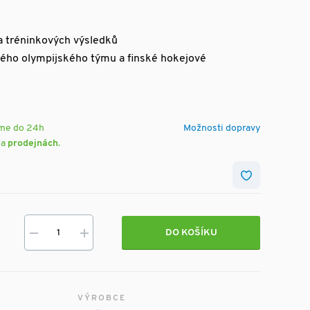
a tréninkových výsledků
nského olympijského týmu a finské hokejové
eme do 24h
Možnosti dopravy
na
prodejnách
.
DO KOŠÍKU
VÝROBCE