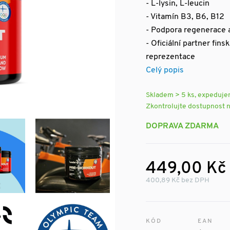
- L-lysin, L-leucin
- Vitamín B3, B6, B12
- Podpora regenerace 
- Oficiální partner fi
reprezentace
Celý popis
Skladem > 5 ks, expeduj
Zkontrolujte dostupnost 
DOPRAVA ZDARMA
449,00 Kč
400,89 Kč bez DPH
KÓD
EAN