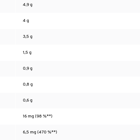
4,9 g
4 g
3,5 g
1,5 g
0,9 g
0,8 g
0,6 g
16 mg (98 %**)
6,5 mg (470 %**)