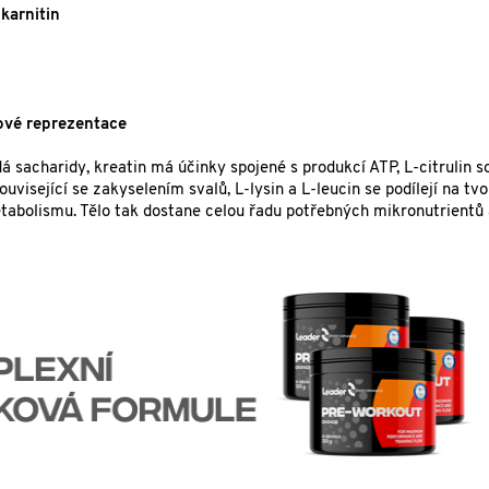
-karnitin
jové reprezentace
 sacharidy, kreatin má účinky spojené s produkcí ATP, L-citrulin so
visející se zakyselením svalů, L-lysin a L-leucin se podílejí na tv
tabolismu. Tělo tak dostane celou řadu potřebných mikronutrientů