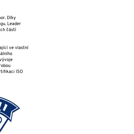
or. Díky
gu. Leader
ch částí
jící ve vlastní
nálního
 vývoje
ýrobou
tifikaci ISO