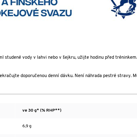
 studené vody v lahvi nebo v šejkru, užijte hodinu před tréninkem.
řekračujte doporučenou denní dávku. Není náhrada pestré stravy. 
ve 30 g*
(% RHP**)
6,9 g