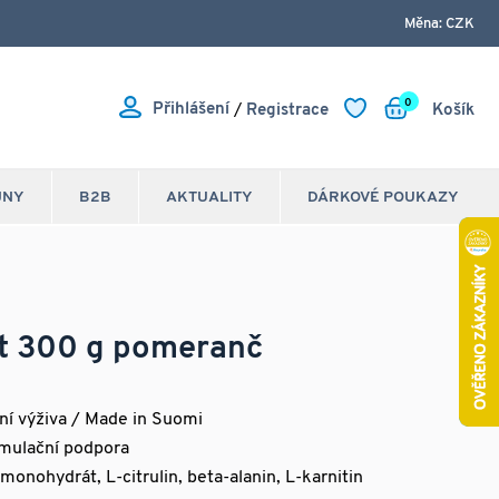
Měna: CZK
0
Přihlášení
/
Registrace
Košík
JNY
B2B
AKTUALITY
DÁRKOVÉ POUKAZY
t 300 g pomeranč
vní výživa / Made in Suomi
imulační podpora
 monohydrát, L-citrulin, beta-alanin, L-karnitin