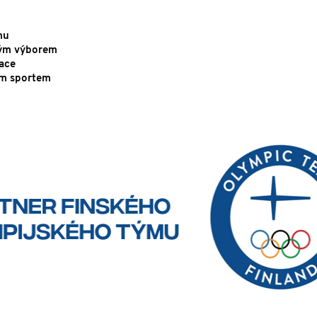
mu
ským výborem
tace
ým sportem