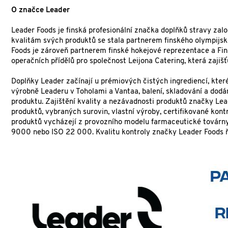
O značce Leader
Leader Foods je finská profesionální značka doplňků stravy zal
kvalitám svých produktů se stala partnerem finského olympijs
Foods je zároveň partnerem finské hokejové reprezentace a Fin
operačních přídělů pro společnost Leijona Catering, která zajiš
Doplňky Leader začínají u prémiových čistých ingrediencí, které 
výrobně Leaderu v Toholami a Vantaa, balení, skladování a dodání
produktu. Zajištění kvality a nezávadnosti produktů značky Lead
produktů, vybraných surovin, vlastní výroby, certifikované kont
produktů vycházejí z provozního modelu farmaceutické továrny.
9000 nebo ISO 22 000. Kvalitu kontroly značky Leader Foods ří