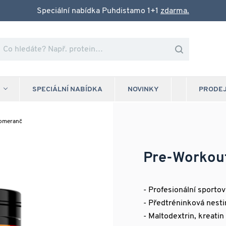
Speciální nabídka Puhdistamo 1+1
zdarma.
SPECIÁLNÍ NABÍDKA
NOVINKY
PRODE
pomeranč
Pre-Workou
- Profesionální sporto
- Předtréninková nest
- Maltodextrin, kreatin