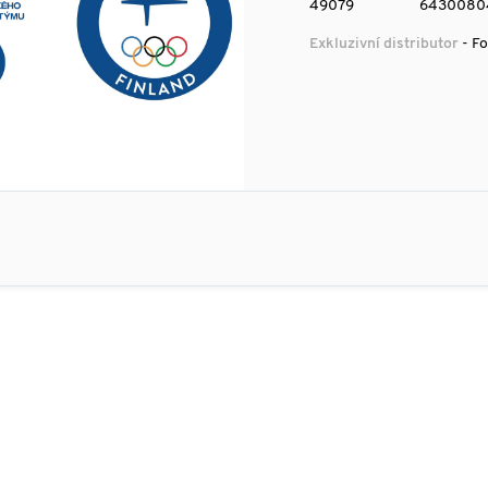
49079
6430080
Exkluzivní distributor
- Fo