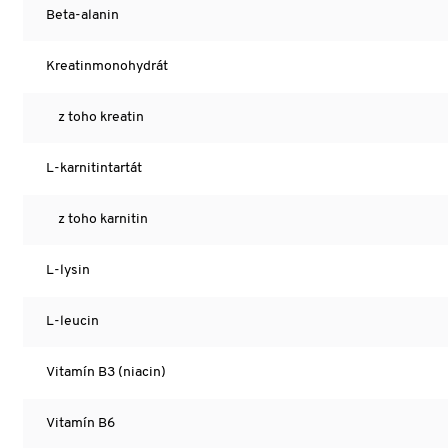
Beta-alanin
Kreatinmonohydrát
z toho kreatin
L-karnitintartát
z toho karnitin
L-lysin
L-leucin
Vitamín B3 (niacin)
Vitamín B6