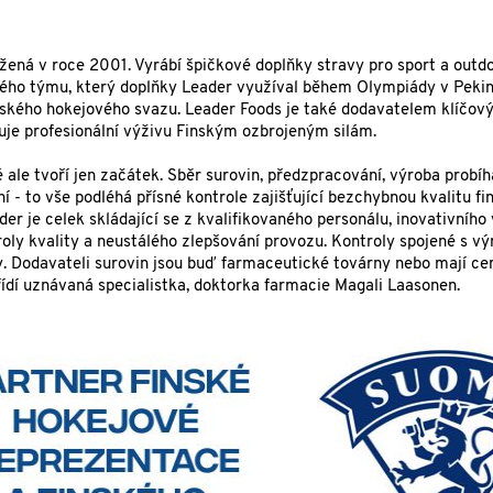
ožená v roce 2001. Vyrábí špičkové doplňky stravy pro sport a outdo
kého týmu, který doplňky Leader využíval během Olympiády v Pekin
ského hokejového svazu. Leader Foods je také dodavatelem klíčový
ťuje profesionální výživu Finským ozbrojeným silám.
ale tvoří jen začátek. Sběr surovin, předzpracování, výroba probíha
 - to vše podléhá přísné kontrole zajišťující bezchybnou kvalitu fi
er je celek skládající se z kvalifikovaného personálu, inovativního
roly kvality a neustálého zlepšování provozu. Kontroly spojené s v
 Dodavateli surovin jsou buď farmaceutické továrny nebo mají cer
dí uznávaná specialistka, doktorka farmacie Magali Laasonen.