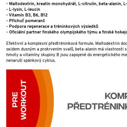
- Maltodextrin, kreatin monohydrát, L-citrulin, beta-alanin, L
- L-lysin, L-leucin
- Vitamín B3, B6, B12
- Příchuť pomeranč
- Podpora regenerace a tréninkových výsledků
- Oficiální partner finského olympijského týmu a finské hoke
Efektivní a komplexní předtréninková formule. Maltodextrin dodá
oxidem dusným a prokrvením svalů, beta-alanin má vlastnosti sou
hmoty a vitamíny skupiny B jsou zapojené do energetického me
nenaruší spánkový cyklus.