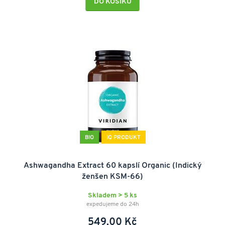
DO KOŠÍKU
BIO
IQ PRODUKT
Ashwagandha Extract 60 kapslí Organic (Indický
ženšen KSM-66)
Skladem > 5 ks
expedujeme do 24h
549,00 Kč