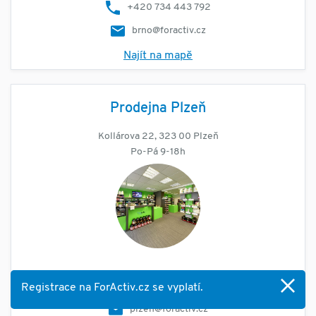
+420 734 443 792
brno@foractiv.cz
Najít na mapě
Prodejna Plzeň
Kollárova 22, 323 00 Plzeň
Po-Pá 9-18h
+420 734 443 793
Registrace na ForActiv.cz se vyplatí.
plzen@foractiv.cz