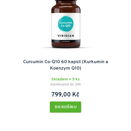
Curcumin Co-Q10 60 kapslí (Kurkumin a
Koenzym Q10)
Skladem > 5 ks
expedujeme do 24h
799,00 Kč
DO KOŠÍKU