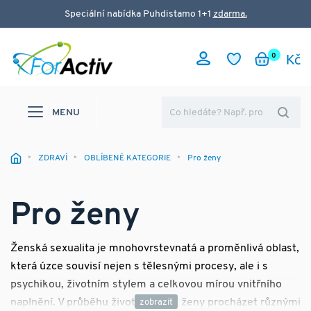
Speciální nabídka Puhdistamo 1+1
zdarma.
0
MENU
ZDRAVÍ
OBLÍBENÉ KATEGORIE
Pro ženy
Pro ženy
Ženská sexualita je mnohovrstevnatá a proměnlivá oblast,
která úzce souvisí nejen s tělesnými procesy, ale i s
psychikou, životním stylem a celkovou mírou vnitřního
naplnění. V průběhu života mohou ženy procházet různými