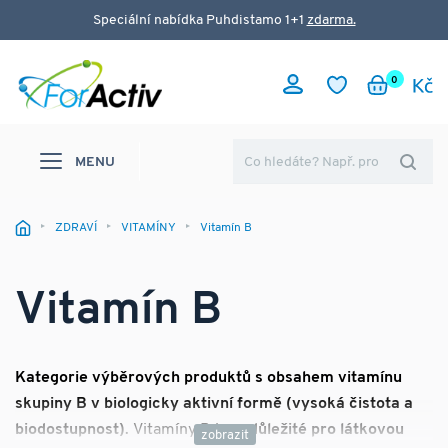
Speciální nabídka Puhdistamo 1+1
zdarma.
0
MENU
ZDRAVÍ
VITAMÍNY
Vitamín B
Vitamín B
Kategorie výběrových produktů s obsahem vitamínu
skupiny B v biologicky aktivní formě (vysoká čistota a
biodostupnost)
.
Vitamíny B j
sou důležité pro látkovou