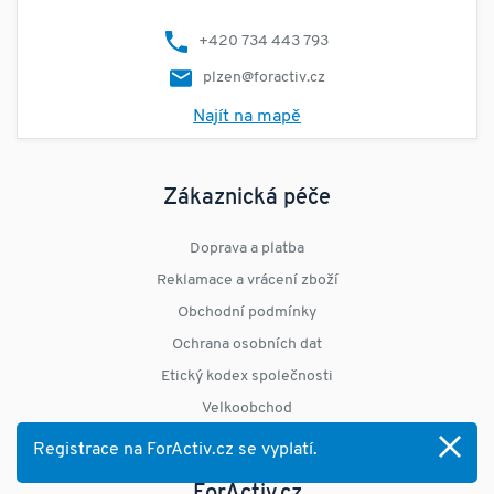
+420 734 443 793
plzen@foractiv.cz
Najít na mapě
Zákaznická péče
Doprava a platba
Reklamace a vrácení zboží
Obchodní podmínky
Ochrana osobních dat
Etický kodex společnosti
Velkoobchod
Odstoupení od smlouvy
Registrace na ForActiv.cz se vyplatí.
ForActiv.cz