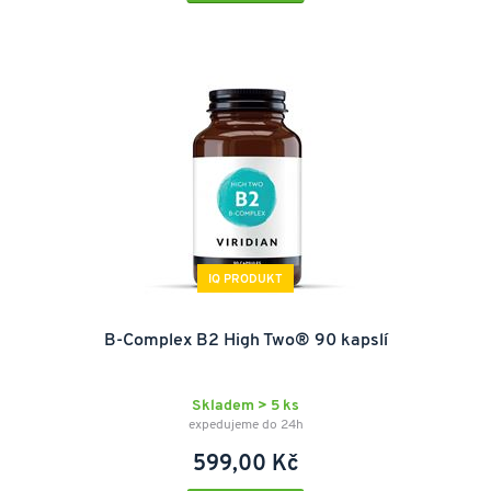
Nabízíme speciální vitamíny a doplňky stravy na přírodní
bázi, bez geneticky modifikovaných složek (GMO free), s
nulovým, nebo minimalizovaným obsahem balastních
aditiv a umělých sladidel.
IQ PRODUKT
B-Complex B2 High Two® 90 kapslí
Skladem > 5 ks
expedujeme do 24h
599,00 Kč