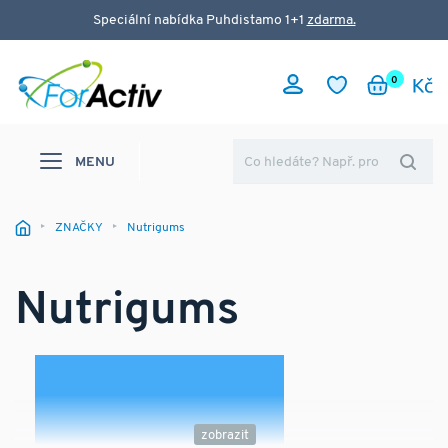
Speciální nabídka Puhdistamo 1+1
zdarma.
0
MENU
ZNAČKY
Nutrigums
Nutrigums