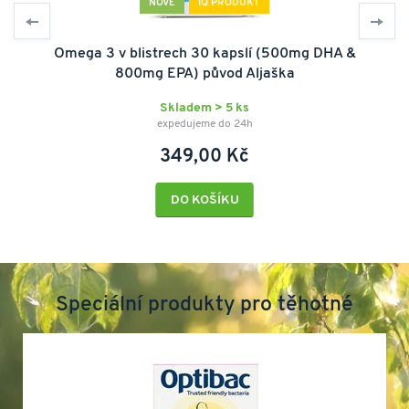
NOVÉ
IQ PRODUKT
Omega 3 v blistrech 30 kapslí (500mg DHA &
800mg EPA) původ Aljaška
Skladem > 5 ks
expedujeme do 24h
349,00 Kč
DO KOŠÍKU
Speciální produkty pro těhotné