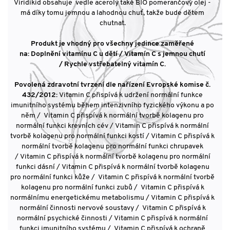
Viridikid obsahuje vedle aceroly také BIO pomerančový olej -
má díky tomu jemnou a lahodnou chuť, takže bude dětem
chutnat.
Produkt je vhodný pro všechny jedince zaměřené
na: Doplnění vitamínu C u dětí / Vitamín C s jemnou chutí
/ Rychle vstřebatelný vitamín C.
Povolená zdravotní tvrzení dle nařízení Evropské komise č.
432/2012:
Vitamin C přispívá k udržení normální funkce
imunitního systému během intenzivního fyzického výkonu a po
něm / Vitamin C přispívá k normální tvorbě kolagenu pro
normální funkci krevních cév / Vitamin C přispívá k normální
tvorbě kolagenu pro normální funkci kostí / Vitamin C přispívá k
normální tvorbě kolagenu pro normální funkci chrupavek
/ Vitamin C přispívá k normální tvorbě kolagenu pro normální
funkci dásní / Vitamin C přispívá k normální tvorbě kolagenu
pro normální funkci kůže / Vitamin C přispívá k normální tvorbě
kolagenu pro normální funkci zubů / Vitamin C přispívá k
normálnímu energetickému metabolismu / Vitamin C přispívá k
normální činnosti nervové soustavy / Vitamin C přispívá k
normální psychické činnosti / Vitamin C přispívá k normální
funkci imunitního systému / Vitamin C přispívá k ochraně