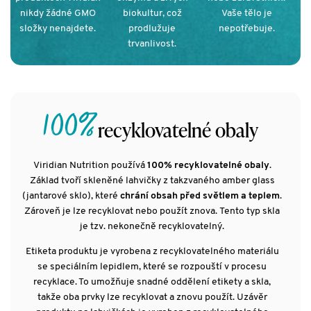
nikdy žádné GMO
biokultur, což
Vaše tělo je
složky nenajdete.
prodlužuje
nepotřebuje.
trvanlivost.
100%
recyklovatelné obaly
Viridian Nutrition používá
100% recyklovatelné obaly
.
Základ tvoří skleněné lahvičky z takzvaného amber glass
(jantarové sklo), které
chrání obsah před světlem a teplem
.
Zároveň je lze recyklovat nebo použít znova. Tento typ skla
je tzv. nekonečně recyklovatelný.
Etiketa produktu je vyrobena z recyklovatelného materiálu
se speciálním lepidlem, které se rozpouští v procesu
recyklace. To umožňuje snadné oddělení etikety a skla,
takže oba prvky lze recyklovat a znovu použít. Uzávěr