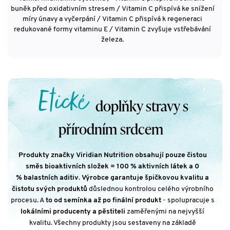
buněk před oxidativním stresem / Vitamin C přispívá ke snížení
míry únavy a vyčerpání / Vitamin C přispívá k regeneraci
redukované formy vitaminu E / Vitamin C zvyšuje vstřebávání
železa.
Etické
doplňky stravy s
přírodním srdcem
Produkty značky Viridian Nutrition obsahují pouze čistou
směs bioaktivních složek = 100 % aktivních látek a 0
% balastních aditiv
.
Výrobce garantuje špičkovou kvalitu a
čistotu svých produktů
důslednou kontrolou celého výrobního
procesu. A
to od semínka až po finální produkt
- spolupracuje s
lokálními producenty a pěstiteli
zaměřenými na nejvyšší
kvalitu. Všechny produkty jsou sestaveny na základě