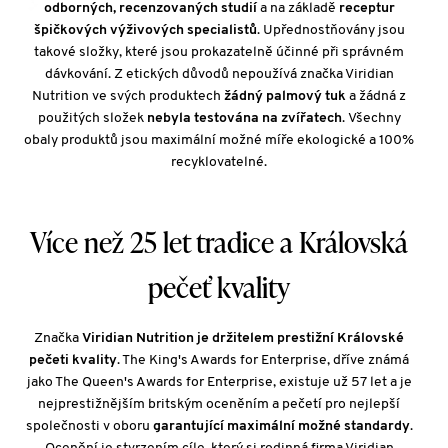
odborných, recenzovaných studií
a na základě
receptur
špičkových výživových specialistů
. Upřednostňovány jsou
takové složky, které jsou prokazatelně účinné při správném
dávkování. Z etických důvodů nepoužívá značka Viridian
Nutrition ve svých produktech
žádný palmový tuk
a žádná z
použitých složek
nebyla testována na zvířatech
. Všechny
obaly produktů jsou maximální možné míře ekologické a 100%
recyklovatelné.
Více než 25 let tradice a Královská
pečeť kvality
Značka
Viridian Nutrition je držitelem prestižní Královské
pečeti kvality
. The King's Awards for Enterprise, dříve známá
jako The Queen's Awards for Enterprise, existuje už 57 let a je
nejprestižnějším britským oceněním a pečetí pro nejlepší
společnosti v oboru
garantující maximální možné standardy
.