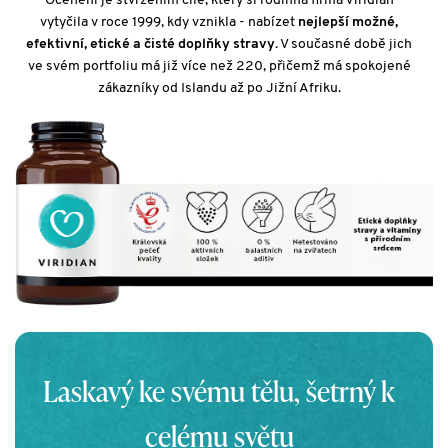
Ocenění je stvrzením cíle, který si rodinná firma Viridian
vytyčila v roce 1999, kdy vznikla - nabízet
nejlepší možné,
efektivní, etické a čisté doplňky stravy
. V současné době jich
ve svém portfoliu má již více než 220, přičemž má spokojené
zákazníky od Islandu až po Jižní Afriku.
Laskavý ke svému tělu, šetrný k
celému světu