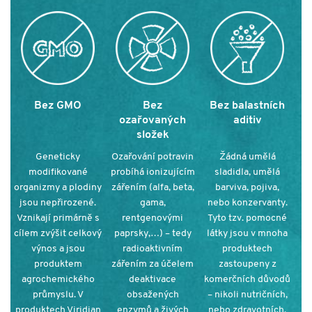
Bez GMO
Bez
Bez balastních
ozařovaných
aditiv
složek
Geneticky
Ozařování potravin
Žádná umělá
modifikované
probíhá ionizujícím
sladidla, umělá
organizmy a plodiny
zářením (alfa, beta,
barviva, pojiva,
jsou nepřirozené.
gama,
nebo konzervanty.
Vznikají primárně s
rentgenovými
Tyto tzv. pomocné
cílem zvýšit celkový
paprsky,…) – tedy
látky jsou v mnoha
výnos a jsou
radioaktivním
produktech
produktem
zářením za účelem
zastoupeny z
agrochemického
deaktivace
komerčních důvodů
průmyslu. V
obsažených
– nikoli nutričních,
produktech Viridian
enzymů a živých
nebo zdravotních.