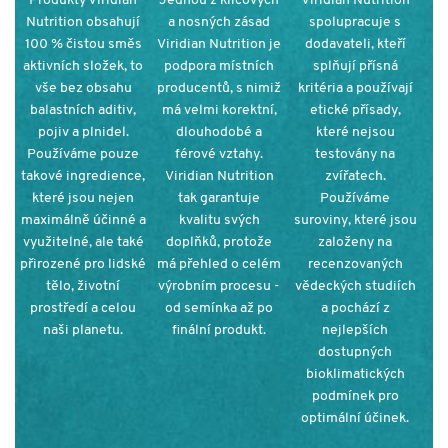
Produkty Viridian
Jednou z klíčových
Viridian Nutrition
Nutrition obsahují
a nosných zásad
spolupracuje s
100 % čistou směs
Viridian Nutrition je
dodavateli, kteří
aktivních složek, to
podpora místních
splňují přísná
vše bez obsahu
producentů, s nimiž
kritéria a používají
balastních aditiv,
má velmi korektní,
etické přísady,
pojiv a plnidel.
dlouhodobé a
které nejsou
Používáme pouze
férové vztahy.
testovány na
takové ingredience,
Viridian Nutrition
zvířatech.
které jsou nejen
tak garantuje
Používáme
maximálně účinné a
kvalitu svých
suroviny, které jsou
využitelné, ale také
doplňků, protože
založeny na
přirozené pro lidské
má přehled o celém
recenzovaných
tělo, životní
výrobním procesu -
vědeckých studiích
prostředí a celou
od semínka až po
a pochází z
naši planetu.
finální produkt.
nejlepších
dostupných
bioklimatických
podmínek pro
optimální účinek
.