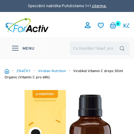
Speciální nabídka Puhdistamo 1+1
zdarma.
0
MENU
ZNAČKY
Viridian Nutrition
Viridikid Vitamin C drops 50ml
Organic (Vitamín C pro děti)