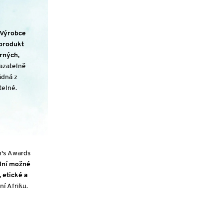
Výrobce
 produkt
rných,
kazatelně
ádná z
telné.
n's Awards
lní možné
 etické a
í Afriku.