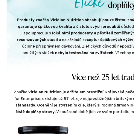
Etické
doplňky 
Produkty značky Viridian Nutrition obsahují pouze čistou smě
garantuje špičkovou kvalitu a čistotu svých produktů
důsled
- spolupracuje s
lokálními producenty a pěstiteli
zaměřenými
recenzovaných studií
a na základě
receptur špičkových výživ
účinné při správném dávkování. Z etických důvodů nepoužív
použitých složek
nebyla testována na zvířatech
. Všechny 
Více než 25 let tra
Značka
Viridian Nutrition je držitelem prestižní Královské peče
for Enterprise, existuje už 57 let a je nejprestižnějším britský
standardy
. Ocenění je stvrzením cíle, který si rodinná firma Vir
čisté doplňky stravy
. V současné době jich ve svém portfoliu m