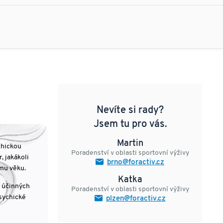
Nevíte si rady?
Jsem tu pro vás.
Martin
chickou
Poradenství v oblasti sportovní výživy
, jakákoli
brno@foractiv.cz
ému věku.
Katka
6 účinných
Poradenství v oblasti sportovní výživy
psychické
plzen@foractiv.cz