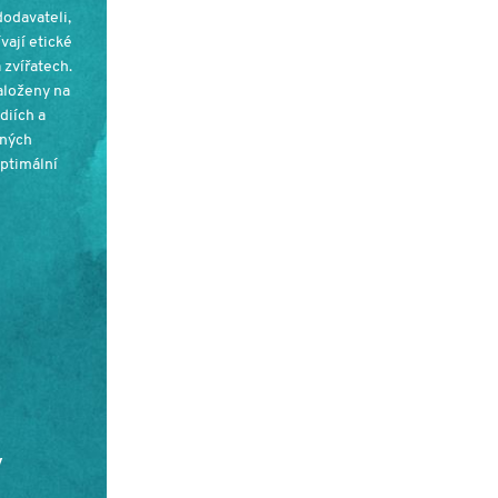
dodavateli,
ívají etické
 zvířatech.
aloženy na
diích a
pných
ptimální
v