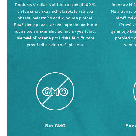
Produkty Viridian Nutrition obsahují 100 %
Jednou z klíč
čistou směs aktivních složek, to vše bez
Nutrition je 
obsahu balastních aditiv, pojiv a plnidel.
nimiž má v
Používáme pouze takové ingredience, které
férové vz
jsou nejen maximálně účinné a využitelné,
garantuje kva
ale také přirozené pro lidské tělo, životní
přehled o 
prostředí a celou naši planetu.
semínk
Bez GMO
Bez 