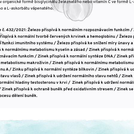
 v organické formě bisglycinátu železnatého nebo vitamín C ve formě L
o a L-askorbátu vápenatého.
e č. 432/2021: Železo přispívá k normálním rozpoznávacím funkcím /
ispívá k normální tvorbě červených krvinek a hemoglobinu / Železo 
í funkci imunitního systému / Železo přispívá ke snížení míry únavy a
ívá k normálnímu metabolismu kyselin a zásad / Zinek přispívá k norm
návacím funkcím / Zinek přispívá k normální syntéze DNA / Zinek při
mu metabolismu makroživin / Zinek přispívá k normálnímu metabolism
u A / Zinku přispívá k normální syntéze bílkovin / Zinek přispívá k u
tavu vlasů / Zinek přispívá k udržení normálního stavu nehtů / Zinek 
ormální hladiny testosteronu v krvi / Zinek přispívá k udržení normál
/ Zinek přispívá k ochraně buněk před oxidativním stresem / Zinek se 
ocesu dělení buněk
.