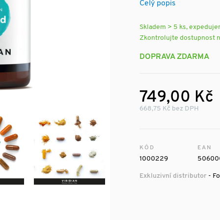
Celý popis
Skladem > 5 ks, expeduj
Zkontrolujte dostupnost 
DOPRAVA ZDARMA
749,00 Kč
668,75 Kč bez DPH
KÓD
EAN
1000229
50600
Exkluzivní distributor
- Fo