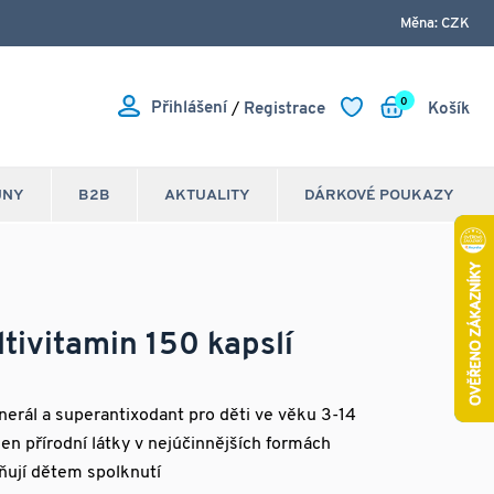
Měna: CZK
0
Přihlášení
/
Registrace
Košík
JNY
B2B
AKTUALITY
DÁRKOVÉ POUKAZY
ltivitamin 150 kapslí
inerál a superantixodant pro děti ve věku 3-14
jen přírodní látky v nejúčinnějších formách
ňují dětem spolknutí