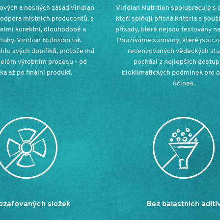
ových a nosných zásad Viridian
Viridian Nutrition spolupracuje s 
podpora místních producentů, s
kteří splňují přísná kritéria a použ
elmi korektní, dlouhodobé a
přísady, které nejsou testovány na
tahy. Viridian Nutrition tak
Používáme suroviny, které jsou z
litu svých doplňků, protože má
recenzovaných vědeckých stu
celém výrobním procesu - od
pochází z nejlepších dostu
a až po finální produkt.
bioklimatických podmínek pro o
účinek
.
ozařovaných složek
Bez balastních aditi