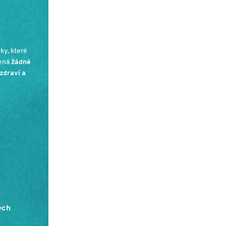
ky, které
mená
žádné
zdraví a
ech