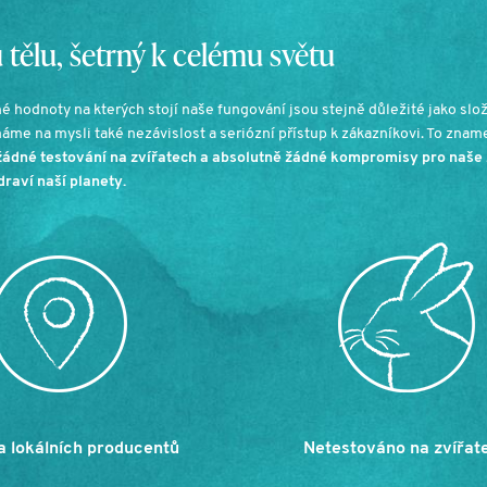
tělu, šetrný k celému světu
é hodnoty na kterých stojí naše fungování jsou stejně důležité jako slož
máme na mysli také nezávislost a seriózní přístup k zákazníkovi. To zna
žádné testování na zvířatech a absolutně žádné kompromisy pro naše 
draví naší planety.
 lokálních producentů
Netestováno na zvířat