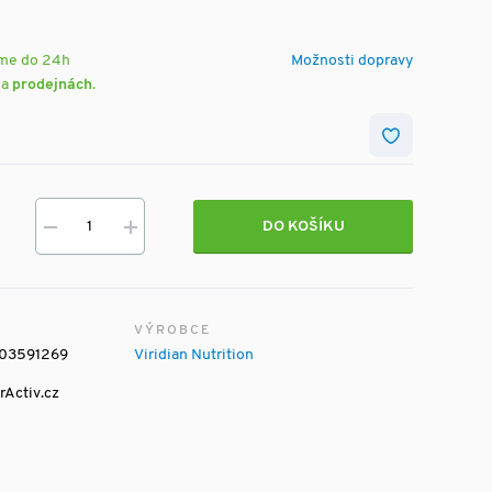
eme do 24h
Možnosti dopravy
na
prodejnách
.
DO KOŠÍKU
VÝROBCE
03591269
Viridian Nutrition
rActiv.cz