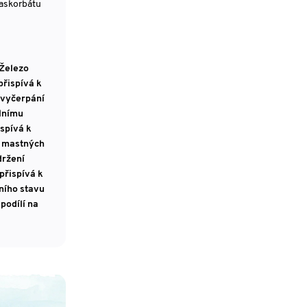
-askorbátu
 Železo
přispívá k
 vyčerpání
álnímu
spívá k
u mastných
držení
přispívá k
ního stavu
podílí na