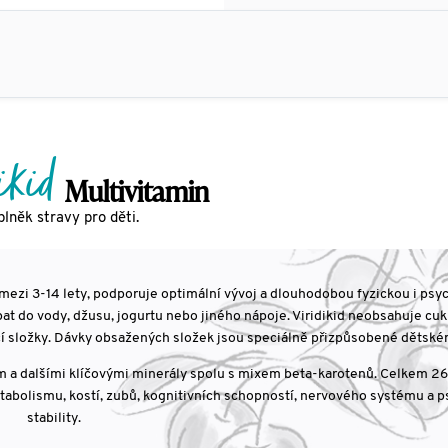
ikid
Multivitamin
lněk stravy pro děti.
í mezi 3-14 lety, podporuje optimální vývoj a dlouhodobou fyzickou i psy
pat do vody, džusu, jogurtu nebo jiného nápoje. Viridikid neobsahuje cukr
ucí složky. Dávky obsažených složek jsou speciálně přizpůsobené dětsk
ezem a dalšími klíčovými minerály spolu s mixem beta-karotenů. Celkem 2
tabolismu, kostí, zubů, kognitivních schopností, nervového systému a 
stability.