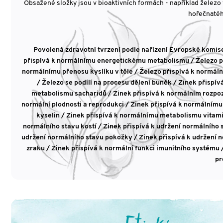
Obsažené složky jsou v bioaktivních formách - například železo
hořečnatéh
Povolená zdravotní tvrzení podle nařízení Evropské komis
přispívá k normálnímu energetickému metabolismu / Železo př
normálnímu přenosu kyslíku v těle / Železo přispívá k normáln
/ Železo se podílí na procesu dělení buněk / Zinek přisp
metabolismu sacharidů / Zinek přispívá k normálním rozpoz
normální plodnosti a reprodukci / Zinek přispívá k normální
kyselin / Zinek přispívá k normálnímu metabolismu vitamin
normálního stavu kostí / Zinek přispívá k udržení normálního s
udržení normálního stavu pokožky / Zinek přispívá k udržení n
zraku / Zinek přispívá k normální funkci imunitního systému 
pr