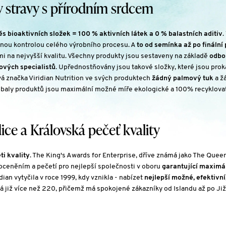
stravy s přírodním srdcem
s bioaktivních složek = 100 % aktivních látek a 0 % balastních aditiv
.
nou kontrolou celého výrobního procesu. A
to od semínka až po finální
 na nejvyšší kvalitu. Všechny produkty jsou sestaveny na základě
odbo
ových specialistů
. Upřednostňovány jsou takové složky, které jsou pro
á značka Viridian Nutrition ve svých produktech
žádný palmový tuk
a ž
obaly produktů jsou maximální možné míře ekologické a 100% recyklova
dice a Královská pečeť kvality
ti kvality
. The King's Awards for Enterprise, dříve známá jako The Quee
m oceněním a pečetí pro nejlepší společnosti v oboru
garantující maximá
idian vytyčila v roce 1999, kdy vznikla - nabízet
nejlepší možné, efektivní,
á již více než 220, přičemž má spokojené zákazníky od Islandu až po Jižn