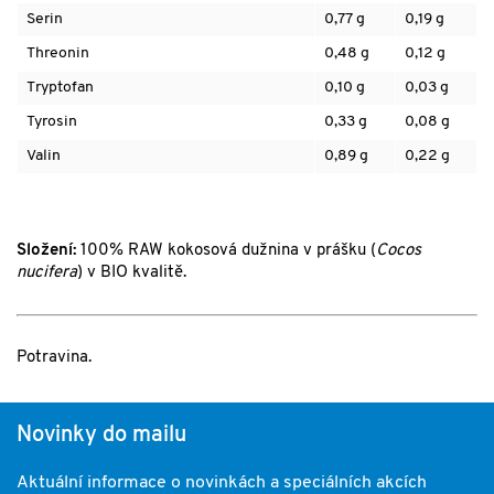
Serin
0,77 g
0,19 g
Threonin
0,48 g
0,12 g
Tryptofan
0,10 g
0,03 g
Tyrosin
0,33 g
0,08 g
Valin
0,89 g
0,22 g
Složení:
100% RAW
kokosová dužnina v prášku (
Cocos
nucifera
)
v BIO kvalitě.
Potravina.
Novinky do mailu
Aktuální informace o novinkách a speciálních akcích