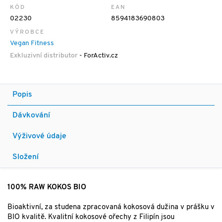
KÓD
EAN
02230
8594183690803
VÝROBCE
Vegan Fitness
Exkluzivní distributor
- ForActiv.cz
Popis
Dávkování
Výživové údaje
Složení
100% RAW KOKOS BIO
Bioaktivní, za studena zpracovaná kokosová dužina v prášku v
BIO kvalitě. Kvalitní kokosové ořechy z Filipín jsou