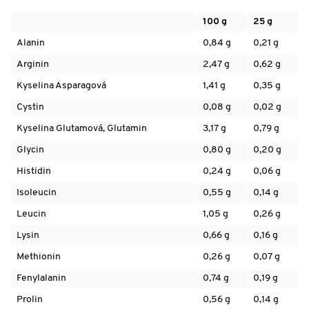
100 g
25 g
Alanin
0,84 g
0,21 g
Arginin
2,47 g
0,62 g
Kyselina Asparagová
1,41 g
0,35 g
Cystin
0,08 g
0,02 g
Kyselina Glutamová, Glutamin
3,17 g
0,79 g
Glycin
0,80 g
0,20 g
Histidin
0,24 g
0,06 g
Isoleucin
0,55 g
0,14 g
Leucin
1,05 g
0,26 g
Lysin
0,66 g
0,16 g
Methionin
0,26 g
0,07 g
Fenylalanin
0,74 g
0,19 g
Prolin
0,56 g
0,14 g