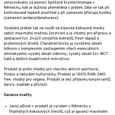
zpracovávány za pomocí špičkové kryotechnologie v
Německu, kde je dužnina přeměněna v prášek. Děje se tak při
kontrolované teplotě prostředí a při zamezení přístupu kyslíku
(zamezení oxidace/denaturace).
Výsledný prášek tak na rozdíl od klasické kokosové mouky
nabízí maximální možnou čerstvost a je vhodný pro přípravu a
obohacení tzv. živých smoothie koktejlů, fresh nápojů a
proteinových drinků. Charakteristický je vyvážený obsah
bílkovin s komplexním zastoupením všech esenciálních
aminokyselin, vysoký obsah vlákniny, vysoký obsah tzv. MCT
tuků a dalších bioaktivních mikroživin.
Produkt je proto vhodný pro všechny aktivní sportovce,
fitness a naturální kulturistiku. Produkt je 100% RAW, GMO-
free. vhodný pro vegany. Produkt je bez přídavku konzervantů,
barviv, sladidel a příchutí.
Garance kvality:
Jasný původ = produkt je vyroben v Německu z
filipínských kokosových ořechů, což je garancí maximální