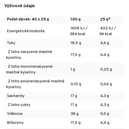
Výživové údaje:
Počet dávek: 40 x 25 g
100 g
25 g*
1608 kJ /
402 kJ /
Energetická hodnota
384 kcal
96 kcal
Tuky
18,5 g
4,6 g
Z toho
nasycené mastné
17,5 g
4,4 g
kyseliny
Z toho
mononenasycené
1 g
0,25 g
mastné kyseliny
Z toho
polynenasycené mastné
0,15 g
0,04 g
kyseliny
Sacharidy
17 g
4,3 g
Z toho cukry
17 g
4,3 g
Vláknina
38 g
9,5 g
Bílkoviny
17,5 g
4,4 g