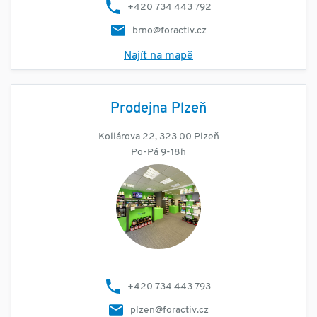
+420 734 443 792
brno@foractiv.cz
Najít na mapě
Prodejna Plzeň
Kollárova 22, 323 00 Plzeň
Po-Pá 9-18h
+420 734 443 793
plzen@foractiv.cz