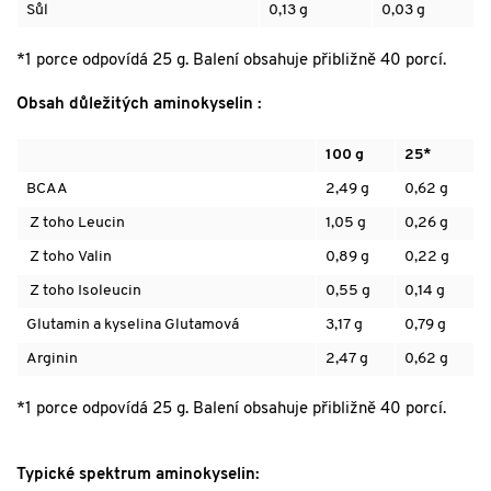
Sůl
0,13 g
0,03 g
*1 porce odpovídá 25 g. Balení obsahuje přibližně 40 porcí.
Obsah důležitých aminokyselin :
100 g
25*
BCAA
2,49 g
0,62 g
Z toho
Leucin
1,05 g
0,26 g
Z toho
Valin
0,89 g
0,22 g
Z toho
Isoleucin
0,55 g
0,14 g
Glutamin
a
kyselina Glutamová
3,17 g
0,79 g
Arginin
2,47 g
0,62 g
*1 porce odpovídá 25 g. Balení obsahuje přibližně 40 porcí.
Typické spektrum aminokyselin: