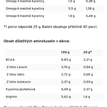
Omega 3
mastné kyseliny
1,5 g
0,38 g
Omega 6
mastné kyseliny
5,5 g
1,38 g
Omega 9
mastné kyseliny
1,9 g
0,48 g
*1 porce odpovídá 25 g. Balení obsahuje přibližně 40 porcí.
Obsah důležitých aminokyselin v dávce:
100 g
25 g*
BCAA
8,85 g
2,21 g
Z toho
Leucin
3,76 g
0,94 g
Z toho
Valin
2,72 g
0,68 g
Z toho
Isoleucin
2,37 g
0,59 g
Kyselina glutamová
9,48 g
2,37 g
Arginin
5,62 g
1,4 g