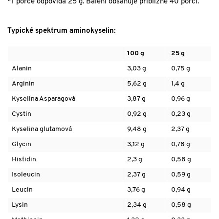
*1 porce odpovídá 25 g. Balení obsahuje přibližně 40 porcí.
Typické spektrum aminokyselin:
100 g
25 g
Alanin
3,03 g
0,75 g
Arginin
5,62 g
1,4 g
Kyselina Asparagová
3,87 g
0,96 g
Cystin
0,92 g
0,23 g
Kyselina glutamová
9,48 g
2,37 g
Glycin
3,12 g
0,78 g
Histidin
2,3 g
0,58 g
Isoleucin
2,37 g
0,59 g
Leucin
3,76 g
0,94 g
Lysin
2,34 g
0,58 g