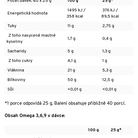
Počet dávek: 40 x 25 g
100 g
25 g*
1495 kJ /
376 kJ /
Energetická hodnota
358 kcal
89,5 kcal
Tuky
11 g
2,75 g
Z toho nasycené mastné
1,7 g
0,4 g
kyseliny
Sacharidy
5 g
1,3 g
Z toho cukry
4,1 g
1 g
Vláknina
21 g
5,3 g
Bílkoviny
50 g
12,5 g
Sůl
<0,01 g
<0,01 g
*1 porce odpovídá 25 g. Balení obsahuje přibližně 40 porcí.
Obsah Omega 3,6,9 v dávce:
100 g
25 g*