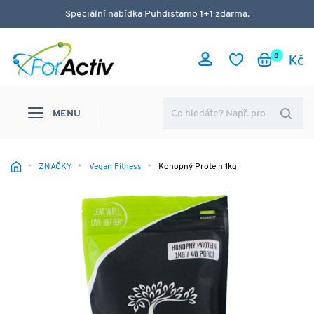
Speciální nabídka Puhdistamo 1+1
zdarma.
0
MENU
ZNAČKY
Vegan Fitness
Konopný Protein 1kg