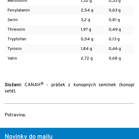
Methionin
1,32 g
0,33 g
Fenylalanin
2,54 g
0,63 g
Serin
3,2 g
0,81 g
Threonin
1,97 g
0,49 g
Tryptofan
0,54 g
0,13 g
Tyrosin
1,84 g
0,46 g
Valin
2,72 g
0,68 g
®
Složení:
CANAH
- prášek z
konopných semínek
(konopí
seté).
Potravina.
Novinky do mailu