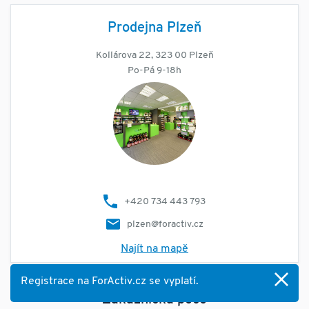
Prodejna Plzeň
Kollárova 22, 323 00 Plzeň
Po-Pá 9-18h
+420 734 443 793
plzen@foractiv.cz
Najít na mapě
Registrace na ForActiv.cz se vyplatí.
Zákaznická péče