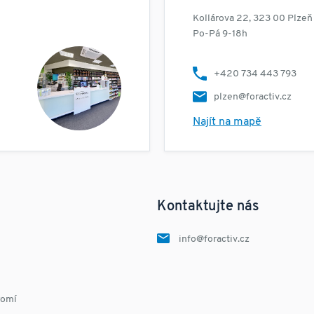
Kollárova 22, 323 00 Plzeň
Po-Pá 9-18h
+420 734 443 793
plzen@foractiv.cz
Najít na mapě
Kontaktujte nás
info@foractiv.cz
romí