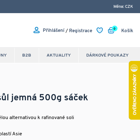
Měna: CZK
0
Přihlášení
/
Registrace
Košík
JNY
B2B
AKTUALITY
DÁRKOVÉ POUKAZY
sůl jemná 500g sáček
ělou alternativou k rafinované soli
lastí Asie