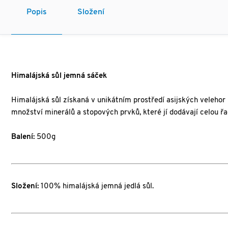
Popis
Složení
Himalájská sůl jemná sáček
Himalájská sůl získaná v unikátním prostředí asijských veleho
množství minerálů a stopových prvků, které jí dodávají celou řad
Balení:
500g
Složení:
100% himalájská jemná jedlá sůl.