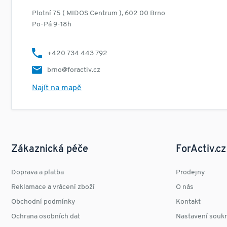
Plotní 75 ( MIDOS Centrum ), 602 00 Brno
Po-Pá 9-18h
+420 734 443 792
brno@foractiv.cz
Najít na mapě
Zákaznická péče
ForActiv.cz
Doprava a platba
Prodejny
Reklamace a vrácení zboží
O nás
Obchodní podmínky
Kontakt
Ochrana osobních dat
Nastavení souk