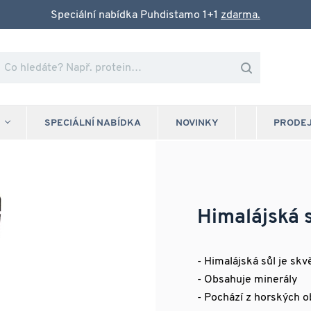
Speciální nabídka Puhdistamo 1+1
zdarma.
SPECIÁLNÍ NABÍDKA
NOVINKY
PRODE
Himalájská 
- Himalájská sůl je skv
- Obsahuje minerály
- Pochází z horských ob