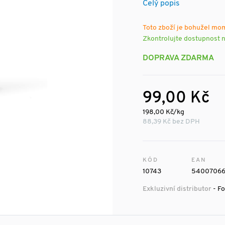
Celý popis
Toto zboží je bohužel mo
Zkontrolujte dostupnost 
DOPRAVA ZDARMA
99,00 Kč
198,00 Kč/kg
88,39 Kč bez DPH
KÓD
EAN
10743
54007066
Exkluzivní distributor
- Fo