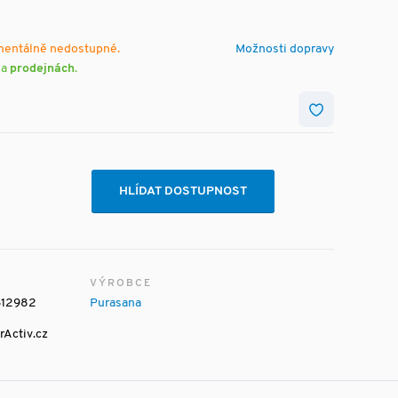
mentálně nedostupné.
Možnosti dopravy
na
prodejnách
.
HLÍDAT DOSTUPNOST
VÝROBCE
12982
Purasana
rActiv.cz