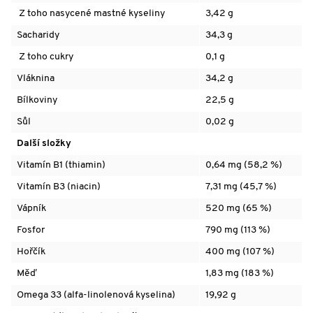
Z toho nasycené mastné kyseliny
3,42 g
Sacharidy
34,3 g
Z toho cukry
0,1 g
Vláknina
34,2 g
Bílkoviny
22,5 g
Sůl
0,02 g
Další složky
Vitamín B1 (thiamin)
0,64 mg (58,2 %)
Vitamín B3 (n
iacin)
7,31 mg (45,7 %)
Vápník
520 mg (65 %)
Fosfor
790 mg (113 %)
Hořčík
400 mg (107 %)
Měď
1,83 mg (183 %)
Omega 33 (alfa-linolenová kyselina)
19,92 g