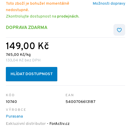
Toto zboží je bohužel momentálně
Možnosti dopravy
nedostupné.
Zkontrolujte dostupnost na
prodejnách
.
DOPRAVA ZDARMA
149,00 Kč
745,00 Kč/kg
133,04 Kč bez DPH
HLÍDAT DOSTUPNOST
KÓD
EAN
10740
5400706613187
VÝROBCE
Purasana
Exkluzivní distributor
- ForActiv.cz