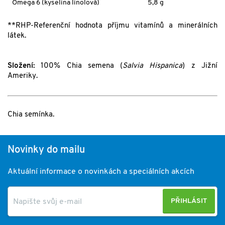
Omega 6 (kyselina linolová)
5,8 g
**RHP-Referenční hodnota příjmu vitamínů a minerálních
látek.
Složení:
100%
Chia
semena (
Salvia Hispanica
) z Jižní
Ameriky.
Chia semínka.
Novinky do mailu
Aktuální informace o novinkách a speciálních akcích
PŘIHLÁSIT