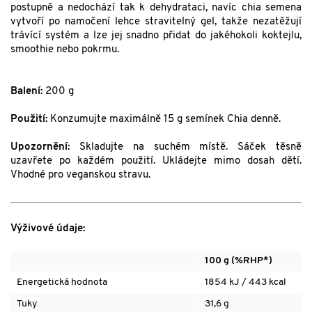
postupně a nedochází tak k dehydrataci, navíc chia semena
vytvoří po namočení lehce stravitelný gel, takže nezatěžují
trávící systém a lze jej snadno přidat do jakéhokoli koktejlu,
smoothie nebo pokrmu.
Balení:
200 g
Použití:
Konzumujte maximálně 15 g semínek Chia denně.
Upozornění:
Skladujte na suchém místě. Sáček těsně
uzavřete po každém použití. Ukládejte mimo dosah dětí.
Vhodné pro veganskou stravu.
Výživové údaje:
100 g (%RHP*)
Energetická hodnota
1854 kJ / 443 kcal
Tuky
31,6 g