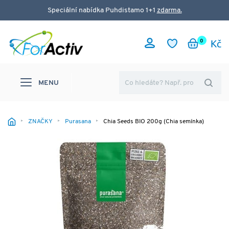
Speciální nabídka Puhdistamo 1+1
zdarma.
0
MENU
ZNAČKY
Purasana
Chia Seeds BIO 200g (Chia semínka)