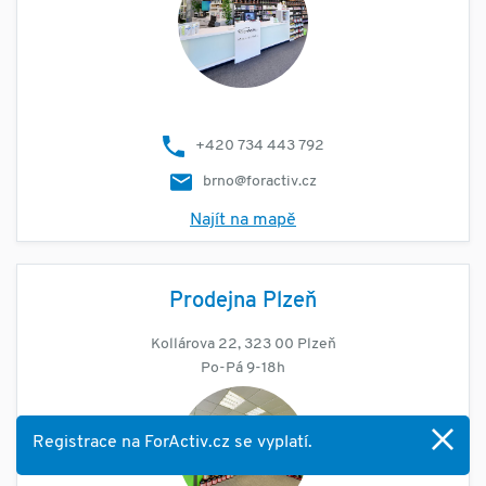
+420 734 443 792
brno@foractiv.cz
Najít na mapě
Prodejna Plzeň
Kollárova 22, 323 00 Plzeň
Po-Pá 9-18h
Registrace na ForActiv.cz se vyplatí.