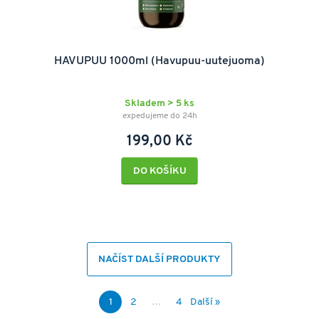
HAVUPUU 1000ml (Havupuu-uutejuoma)
Skladem > 5 ks
expedujeme do 24h
199,00 Kč
DO KOŠÍKU
NAČÍST DALŠÍ PRODUKTY
1
2
…
4
Další »