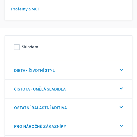
vědeckých poznatků. Tento jedinečný přístup poskytuje
jedinečné nutriční a synergické botanické formulace,
Proteiny a MCT
které jsou hluboce účinné a přesně vyvážené. Adresa:
Puhdistamo - Real Foods Oy, Ruokosmetsänkatu 10,
37570 Lempäälä, Finsko / web: puhdistamo.fi /
email: customer service@puhdistamo.fi.
Skladem
DIETA - ŽIVOTNÍ STYL
ČISTOTA - UMĚLÁ SLADIDLA
OSTATNÍ BALASTNÍ ADITIVA
PRO NÁROČNÉ ZÁKAZNÍKY