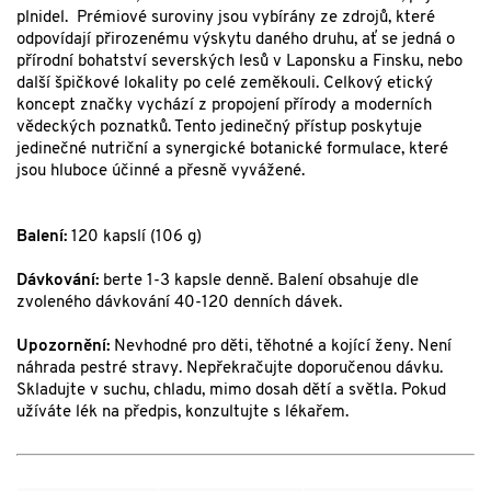
plnidel. Prémiové suroviny jsou vybírány ze zdrojů, které
odpovídají přirozenému výskytu daného druhu, ať se jedná o
přírodní bohatství severských lesů v Laponsku a Finsku, nebo
další špičkové lokality po celé zeměkouli. Celkový etický
koncept značky vychází z propojení přírody a moderních
vědeckých poznatků. Tento jedinečný přístup poskytuje
jedinečné nutriční a synergické botanické formulace, které
jsou hluboce účinné a přesně vyvážené.
Balení:
120 kapslí (106 g)
Dávkování:
berte 1-3 kapsle denně. Balení obsahuje dle
zvoleného dávkování 40-120 denních dávek.
Upozornění:
Nevhodné pro děti, těhotné a kojící ženy. Není
náhrada pestré stravy. Nepřekračujte doporučenou dávku.
Skladujte v suchu, chladu, mimo dosah dětí a světla. Pokud
užíváte lék na předpis, konzultujte s lékařem.