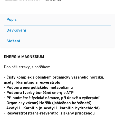
Popis
Dávkování
Složení
ENERGIA MAGNESIUM
Doplněk stravy, s hořčíkem.
- Čistý komplex s obsahem organicky vázaného hořčíku,
acetyl l-karnitinu a resveratrolu
- Podpora energetického metabolizmu
- Podpora tvorby buněčné energie ATP
- Při nadměrné fyzické námaze, při únavě a vyčerpání
- Organicky vázaný Hořčík (jablečnan hořečnatý)
- Acetyl L- Karnitin (n-acetyl-L-karnitin-hydrochlorid)
- Resveratrol (trans-resveratrol získaný přirozenou