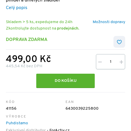
plnidel a umělých sladidel
Celý popis
Skladem > 5 ks, expedujeme do 24h
Možnosti dopravy
Zkontrolujte dostupnost na
prodejnách
.
DOPRAVA ZDARMA
499,00 Kč
445,54 Kč bez DPH
DO KOŠÍKU
KÓD
EAN
41156
6430039225800
VÝROBCE
Puhdistamo
Exkluzivní distributor
- ForActiv.cz