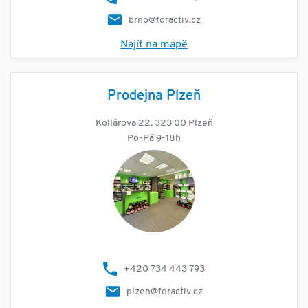
brno@foractiv.cz
Najít na mapě
Prodejna Plzeň
Kollárova 22, 323 00 Plzeň
Po-Pá 9-18h
+420 734 443 793
plzen@foractiv.cz