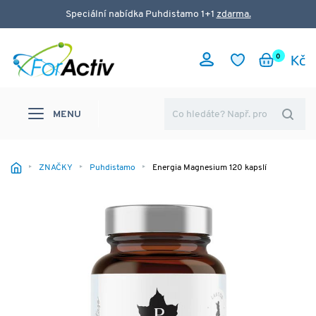
Speciální nabídka Puhdistamo 1+1
zdarma.
0
MENU
ZNAČKY
Puhdistamo
Energia Magnesium 120 kapslí