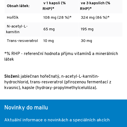
v 1 kapsli (%
ve 3 kapslích (%
Obsah látek:
RHP)*
RHP)*
Hořčík
108 mg (28 %)*
324 mg (86 %)*
N-acetyl-L-
65 mg
195 mg
karnitin
Trans-resveratrol
10 mg
30 mg
*% RHP - referenční hodnota příjmu vitamínů a minerálních
látek
Složení:
jablečnan hořečnatý, n-acetyl-L-karnitin-
hydrochlorid, trans-resveratrol (přirozenou fermentací z
kvasnic), kapsle (hydroxy-propylmethylcelulóza).
Novinky do mailu
Aktuální informace o novinkách a speciálních akcích