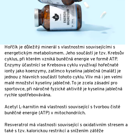
Hořčík je důležitý minerál s vlastnostmi souvisejícími s
energetickým metabolismem. Jeho součástí je tzv. Krebsův
cyklus, při kterém vzniká buněčná energie ve formě ATP.
Enzymy účastnící se Krebsova cyklu využívají hořečnaté
ionty jako koenzymy, zatímco kyselina jablečná (malát) je
jednou z hlavních součástí tohoto cyklu. Vliv má i jen velmi
malé množství kyseliny jablečné. To je zcela zásadní pro
sportovce, při náročné fyzické aktivitě je kyselina jablečná
rychle spotřebovávána.
Acetyl L-karnitin má vlastnosti související s tvorbou čisté
buněčné energie (ATP) v mitochondriích.
Resveratrol má vlastnosti související s oxidativním stresem a
také s tzv. kalorickou restrikcí a snížením zátěže