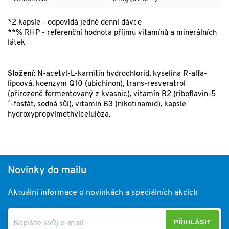
*2 kapsle - odpovídá jedné denní dávce
**% RHP - referenční hodnota příjmu vitamínů a minerálních
látek
Složení:
N-acetyl-L-karnitin hydrochlorid, kyselina R-alfa-
lipoová, koenzym Q10 (ubichinon), trans-resveratrol
(přirozeně fermentovaný z kvasnic), vitamín B2 (riboflavin-5
´-fosfát, sodná sůl), vitamín B3 (nikotinamid), kapsle
hydroxypropylmethylcelulóza.
Novinky do mailu
Aktuální informace o novinkách a speciálních akcích
PŘIHLÁSIT