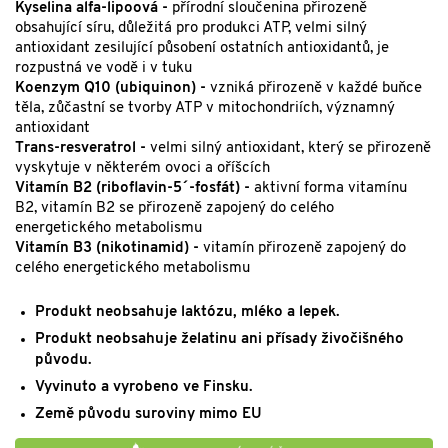
Kyselina alfa-lipoová -
přírodní sloučenina přirozeně
obsahující síru, důležitá pro produkci ATP, velmi silný
antioxidant zesilující působení ostatních antioxidantů, je
rozpustná ve vodě i v tuku
Koenzym Q10 (ubiquinon) -
vzniká přirozeně v každé buňce
těla, zůčastní se tvorby ATP v mitochondriích, významný
antioxidant
Trans-resveratrol -
velmi silný antioxidant, který se přirozeně
vyskytuje v některém ovoci a oříšcích
Vitamín B2 (riboflavin-5´-fosfát) -
aktivní forma vitamínu
B2,
vitamín B2 se přirozeně zapojený do celého
energetického metabolismu
Vitamín B3 (nikotinamid) -
vitamín přirozeně zapojený do
celého energetického metabolismu
Produkt neobsahuje laktózu, mléko a lepek.
Produkt neobsahuje želatinu ani přísady živočišného
původu.
Vyvinuto a vyrobeno ve Finsku.
Země původu suroviny mimo EU