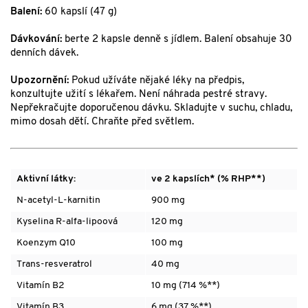
Balení:
60 kapslí (47 g)
Dávkování:
berte 2 kapsle denně s jídlem. Balení obsahuje 30
denních dávek.
Upozornění:
Pokud užíváte nějaké léky na předpis,
konzultujte užití s lékařem. Není náhrada pestré stravy.
Nepřekračujte doporučenou dávku. Skladujte v suchu, chladu,
mimo dosah dětí. Chraňte před světlem.
Aktivní látky:
ve 2 kapslích* (% RHP**)
N-acetyl-L-karnitin
900 mg
Kyselina R-alfa-lipoová
120 mg
Koenzym Q10
100 mg
Trans-resveratrol
40 mg
Vitamín B2
10 mg (714 %**)
Vitamín B3
6 mg (37 %**)