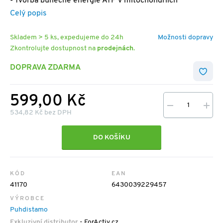
- Tvorba buněčné energie ATP v mitochondriích
Celý popis
Skladem > 5 ks, expedujeme do 24h
Možnosti dopravy
Zkontrolujte dostupnost na
prodejnách
.
DOPRAVA ZDARMA
599,00 Kč
534,82 Kč bez DPH
DO KOŠÍKU
KÓD
EAN
41170
6430039229457
VÝROBCE
Puhdistamo
Exkluzivní distributor
- ForActiv.cz