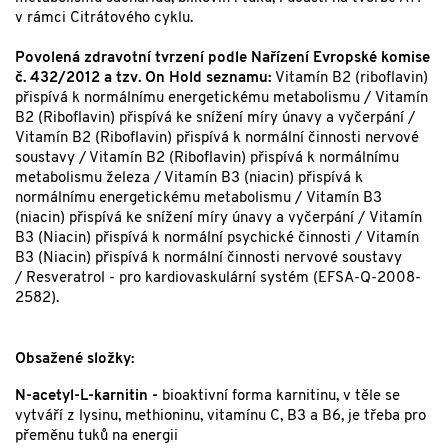
v rámci Citrátového cyklu.
Povolená zdravotní tvrzení podle Nařízení Evropské komise
č. 432/2012 a tzv. On Hold seznamu:
Vitamín B2 (riboflavin)
přispívá k normálnímu energetickému metabolismu / Vitamín
B2 (Riboflavin) přispívá ke snížení míry únavy a vyčerpání /
Vitamín B2 (Riboflavin) přispívá k normální činnosti nervové
soustavy / Vitamín B2 (Riboflavin) přispívá k normálnímu
metabolismu železa / Vitamín B3 (niacin) přispívá k
normálnímu energetickému metabolismu / Vitamín B3
(niacin) přispívá ke snížení míry únavy a vyčerpání / Vitamín
B3 (Niacin) přispívá k normální psychické činnosti / Vitamín
B3 (Niacin) přispívá k normální činnosti nervové soustavy
/ Resveratrol - pro kardiovaskulární systém (EFSA-Q-2008-
2582).
Obsažené složky:
N-acetyl-L-karnitin -
bioaktivní forma karnitinu, v těle se
vytváří z lysinu, methioninu, vitamínu C, B3 a B6, je třeba pro
přeměnu tuků na energii