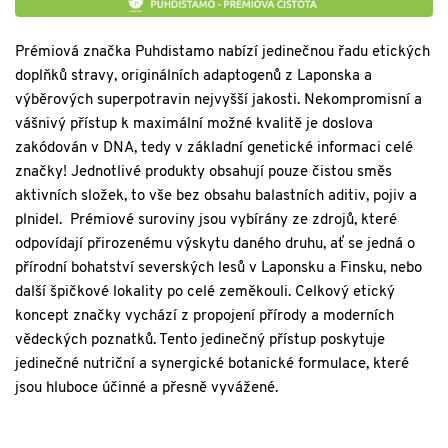
Prémiová značka Puhdistamo nabízí jedinečnou řadu etických
doplňků stravy, originálních adaptogenů z Laponska a
výběrových superpotravin nejvyšší jakosti. Nekompromisní a
vášnivý přístup k maximální možné kvalitě je doslova
zakódován v DNA, tedy v základní genetické informaci celé
značky! Jednotlivé produkty obsahují pouze čistou směs
aktivních složek, to vše bez obsahu balastních aditiv, pojiv a
plnidel. Prémiové suroviny jsou vybírány ze zdrojů, které
odpovídají přirozenému výskytu daného druhu, ať se jedná o
přírodní bohatství severských lesů v Laponsku a Finsku, nebo
další špičkové lokality po celé zeměkouli. Celkový etický
koncept značky vychází z propojení přírody a moderních
vědeckých poznatků. Tento jedinečný přístup poskytuje
jedinečné nutriční a synergické botanické formulace, které
jsou hluboce účinné a přesně vyvážené.