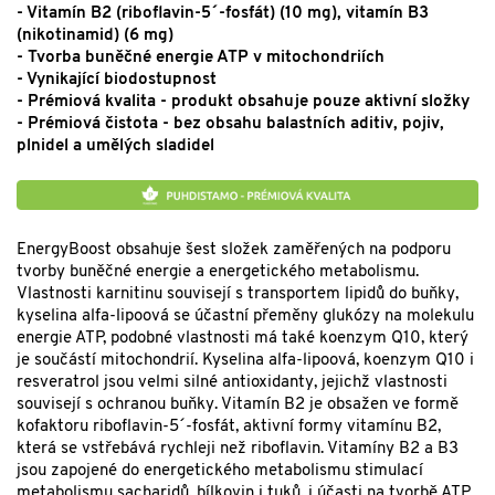
- Vitamín B2 (riboflavin-5´-fosfát) (10 mg), vitamín B3
(nikotinamid) (6 mg)
- Tvorba buněčné energie ATP v mitochondriích
- Vynikající biodostupnost
- Prémiová kvalita - produkt obsahuje pouze aktivní složky
- Prémiová čistota - bez obsahu balastních aditiv, pojiv,
plnidel a umělých sladidel
EnergyBoost obsahuje šest složek zaměřených na podporu
tvorby buněčné energie a energetického metabolismu.
Vlastnosti karnitinu souvisejí s transportem lipidů do buňky,
kyselina alfa-lipoová se účastní přeměny glukózy na molekulu
energie ATP, podobné vlastnosti má také koenzym Q10, který
je součástí mitochondrií. Kyselina alfa-lipoová, koenzym Q10 i
resveratrol jsou velmi silné antioxidanty, jejichž vlastnosti
souvisejí s ochranou buňky. Vitamín B2 je obsažen ve formě
kofaktoru riboflavin-5´-fosfát, aktivní formy vitamínu B2,
která se vstřebává rychleji než riboflavin. Vitamíny B2 a B3
jsou zapojené do energetického metabolismu stimulací
metabolismu sacharidů, bílkovin i tuků, i účasti na tvorbě ATP