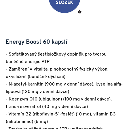
Energy Boost 60 kapslí
- Sofistikovaný šestisložkový doplněk pro tvorbu
buněčné energie ATP
- Zaměření = vitalita, plnohodnotný fyzický výkon,
okysličení (buněčné dýchání)
- N-acetyl-karnitin (900 mg v denní dávce), kyselina alfa-
lipoová (120 mg v denní dávce)
- Koenzym Q10 (ubiquinon) (100 mg v denní dávce),
trans-resveratrol (40 mg v denní dávce)
- Vitamín B2 (riboflavin-5´-fosfát) (10 mg), vitamín B3
(nikotinamid) (6 mg)