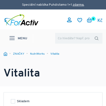
Speciální nabídka Puhdistamo 1+1
zdarma.
0
MENU
ZNAČKY
NutriWorks
Vitalita
Vitalita
Skladem