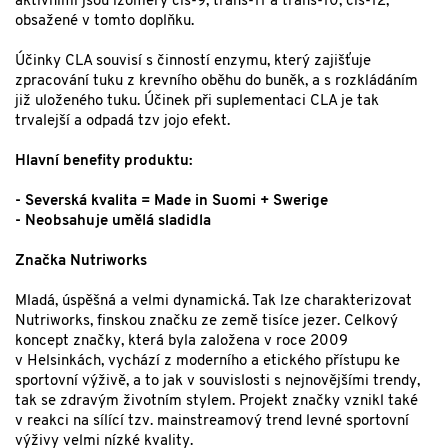
aktivními jsou izomery cis-9, trans-11 a trans-10, cis-12,
obsažené v tomto doplňku.
Účinky CLA souvisí s činností enzymu, který zajišťuje
zpracování tuku z krevního oběhu do buněk, a s rozkládáním
již uloženého tuku. Účinek při suplementaci CLA je tak
trvalejší a odpadá tzv jojo efekt.
Hlavní benefity produktu:
- Severská kvalita = Made in Suomi + Swerige
- Neobsahuje umělá sladidla
Značka Nutriworks
Mladá, úspěšná a velmi dynamická. Tak lze charakterizovat
Nutriworks, finskou značku ze země tisíce jezer. Celkový
koncept značky, která byla založena v roce 2009
v Helsinkách, vychází z moderního a etického přístupu ke
sportovní výživě, a to jak v souvislosti s nejnovějšími trendy,
tak se zdravým životním stylem. Projekt značky vznikl také
v reakci na sílící tzv. mainstreamový trend levné sportovní
výživy velmi nízké kvality.