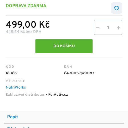
DOPRAVA ZDARMA
499,00 Kč
445,54 Kč bez DPH
DO KOŠÍKU
KÓD
EAN
16068
6430057980187
VÝROBCE
NutriWorks
Exkluzivní distributor
- ForActiv.cz
Popis