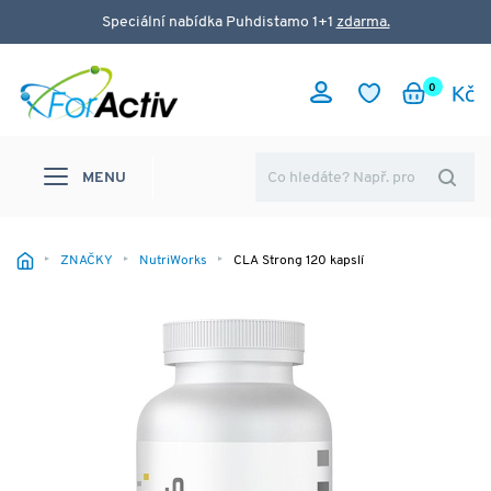
Speciální nabídka Puhdistamo 1+1
zdarma.
0
MENU
ZNAČKY
NutriWorks
CLA Strong 120 kapslí