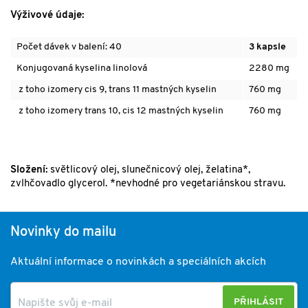
Výživové údaje:
Počet dávek v balení: 40
3 kapsle
Konjugovaná kyselina linolová
2280 mg
z toho
izomery cis 9, trans 11 mastných kyselin
760 mg
z toho
izomery trans 10, cis 12 mastných kyselin
760 mg
Složení:
světlicový olej, slunečnicový olej, želatina*,
zvlhčovadlo glycerol. *nevhodné pro vegetariánskou stravu.
Novinky do mailu
Aktuální informace o novinkách a speciálních akcích
PŘIHLÁSIT