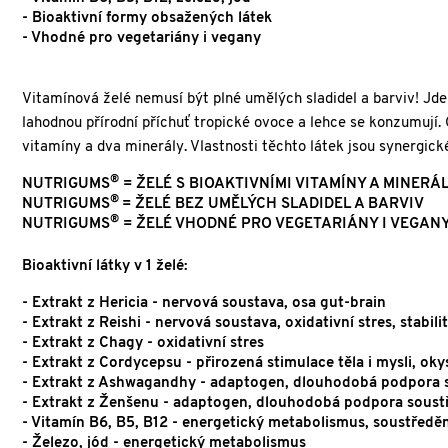
- Bioaktivní formy obsažených látek
- Vhodné pro vegetariány i vegany
Vitamínová želé nemusí být plné umělých sladidel a barviv! Jde
lahodnou přírodní příchuť tropické ovoce a lehce se konzumují. 
vitamíny a dva minerály. Vlastnosti těchto látek jsou synergic
®
NUTRIGUMS
= ŽELÉ S BIOAKTIVNÍMI VITAMÍNY A MINERÁ
®
NUTRIGUMS
= ŽELÉ BEZ UMĚLÝCH SLADIDEL A BARVIV
®
NUTRIGUMS
= ŽELÉ VHODNÉ PRO VEGETARIÁNY I VEGAN
Bioaktivní látky v 1 želé:
- Extrakt z Hericia - nervová soustava, osa gut-brain
- Extrakt z Reishi - nervová soustava, oxidativní stres, stabili
- Extrakt z Chagy - oxidativní stres
- Extrakt z Cordycepsu - přirozená stimulace těla i mysli, oky
- Extrakt z Ashwagandhy - adaptogen, dlouhodobá podpora s
- Extrakt z Ženšenu - adaptogen, dlouhodobá podpora soustř
- Vitamín B6, B5, B12 - energetický metabolismus, soustředě
- Železo, jód - energetický metabolismus