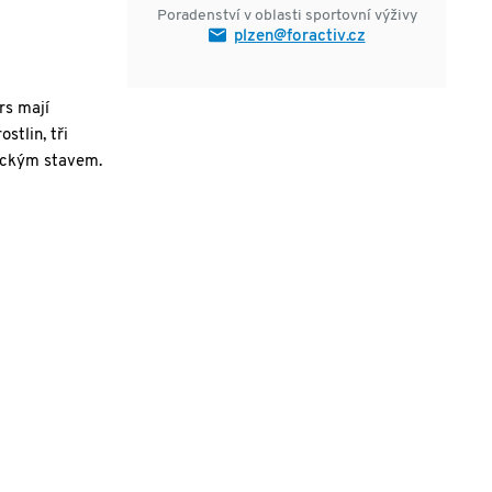
Poradenství v oblasti sportovní výživy
plzen@foractiv.cz
s mají
stlin, tři
hickým stavem.