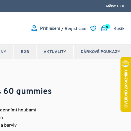
Měna: CZK
0
Přihlášení
/
Registrace
Košík
JNY
B2B
AKTUALITY
DÁRKOVÉ POUKAZY
s 60 gummies
togenními houbami
eň
a barviv