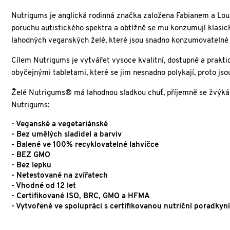
Nutrigums je anglická rodinná značka založena Fabianem a Lou
poruchu autistického spektra a obtížně se mu konzumují klasic
lahodných veganských želé, které jsou snadno konzumovatelné 
Cílem Nutrigums je vytvářet vysoce kvalitní, dostupné a prakt
obyčejnými tabletami, které se jim nesnadno polykají, proto js
Želé Nutrigums® má lahodnou sladkou chuť, příjemně se žvýká a
Nutrigums:
- Veganské a vegetariánské
- Bez umělých sladidel a barviv
- Balené ve 100% recyklovatelné lahvičce
- BEZ GMO
- Bez lepku
- Netestované na zvířatech
- Vhodné od 12 let
- Certifikované ISO, BRC, GMO a HFMA
- Vytvořené ve spolupráci s certifikovanou nutriční poradky