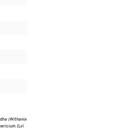
andha
(Withania
hericium (Lví