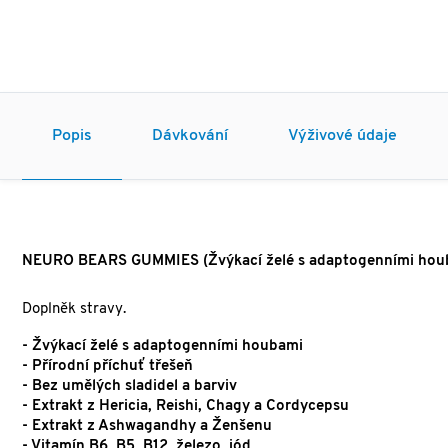
Popis
Dávkování
Výživové údaje
NEURO BEARS GUMMIES (Žvýkací želé s adaptogenními hou
Doplněk stravy.
- Žvýkací želé s adaptogenními houbami
- Přírodní příchuť třešeň
- Bez umělých sladidel a barviv
- Extrakt z Hericia, Reishi, Chagy a Cordycepsu
- Extrakt z Ashwagandhy a Ženšenu
- Vitamín B6, B5, B12, železo, jód