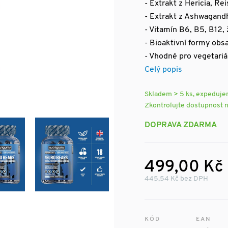
- Extrakt z Hericia, Re
- Extrakt z Ashwagand
- Vitamín B6, B5, B12, 
- Bioaktivní formy obs
- Vhodné pro vegetariá
Celý popis
Skladem > 5 ks, expeduj
Zkontrolujte dostupnost 
DOPRAVA ZDARMA
499,00 Kč
445,54 Kč bez DPH
KÓD
EAN