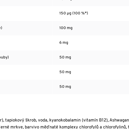
150 µg (100 %*)
e)
100 mg
6 mg
ouby)
50 mg
50 mg
50 mg
 agar), tapiokový škrob, voda, kyanokobalamin (vitamín B12), Ashwag
černé mrkve, barvivo měďnaté komplexy chlorofylů a chlorofylinů, 