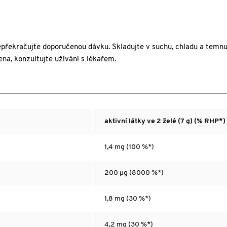
Nepřekračujte doporučenou dávku. Skladujte v suchu, chladu a temn
ena, konzultujte užívání s lékařem.
aktivní látky ve 2 želé (7 g) (% RHP*)
1,4 mg (100 %*)
200 µg (8000 %*)
1,8 mg (30 %*)
4,2 mg (30 %*)