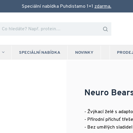
Speciální nabídka Puhdistamo 1+1
zdarma.
SPECIÁLNÍ NABÍDKA
NOVINKY
PRODE
Neuro Bear
- Žvýkací želé s adap
- Přírodní příchuť třeš
- Bez umělých sladidel 