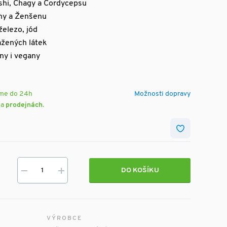
ishi, Chagy a Cordycepsu
hy a Ženšenu
železo, jód
ažených látek
ny i vegany
eme do 24h
Možnosti dopravy
na
prodejnách
.
DO KOŠÍKU
VÝROBCE