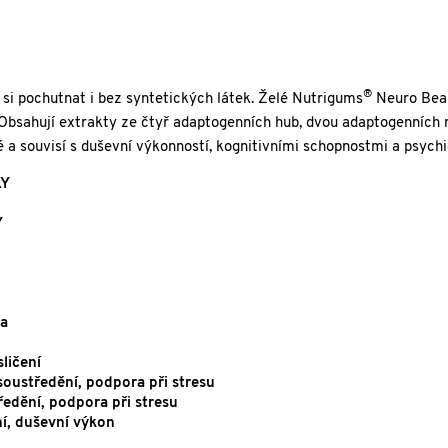
®
 si pochutnat i bez syntetických látek. Želé Nutrigums
Neuro Bear
Obsahují extrakty ze čtyř adaptogenních hub, dvou adaptogenních ro
ké a souvisí s duševní výkonností, kognitivními schopnostmi a psyc
LY
Y
ta
sličení
oustředění, podpora při stresu
edění, podpora při stresu
ní, duševní výkon