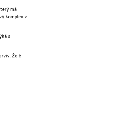
který má
ový komplex v
ýká s
rviv. Želé