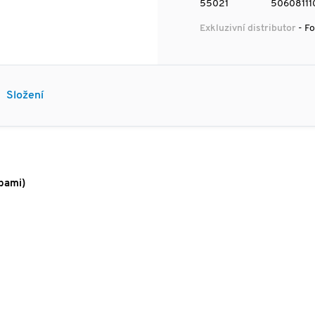
55021
50608111
Exkluzivní distributor
- Fo
Složení
bami)