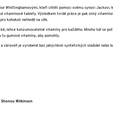
ise Whittinghamovými, kteří chtěli pomoci svému synovi Jackovi, 
ké vitamínové tablety. Výsledkem tvrdé práce je pak silný vitamín
pro kohokoli nehledě na věk.
ické, lehce konzumovatelné vitamíny pro každého. Mnoho lidí se pot
ou tu gumové vitamíny, aby pomohly.
 zároveň je vyrobené bez jakýchkoli syntetických sladidel nebo ba
ní Shonou Wilkinson