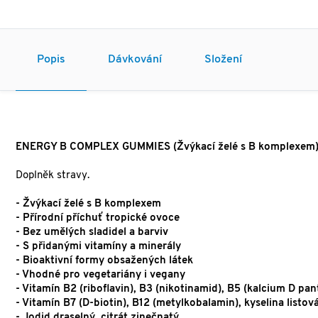
Popis
Dávkování
Složení
ENERGY B COMPLEX GUMMIES (Žvýkací želé s B komplexem
Doplněk stravy.
- Žvýkací želé s B komplexem
- Přírodní příchuť tropické ovoce
- Bez umělých sladidel a barviv
- S přidanými vitamíny a minerály
- Bioaktivní formy obsažených látek
- Vhodné pro vegetariány i vegany
- Vitamín B2 (riboflavin), B3 (nikotinamid), B5 (kalcium D pan
- Vitamín B7 (D-biotin), B12 (metylkobalamin), kyselina listo
- Jodid draselný, citrát zinečnatý