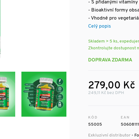
- S přidanými vitamíny
- Bioaktivní formy obs
- Vhodné pro vegetariá
Celý popis
Skladem > 5 ks, expeduj
Zkontrolujte dostupnost 
DOPRAVA ZDARMA
279,00 Kč
249,11 Kč bez DPH
KÓD
EAN
55005
5060811
Exkluzivní distributor
- Fo