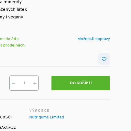
 a minerály
ažených látek
ny i vegany
eme do 24h
Možnosti dopravy
na
prodejnách
.
DO KOŠÍKU
VÝROBCE
100561
Nutrigums Limited
rActiv.cz