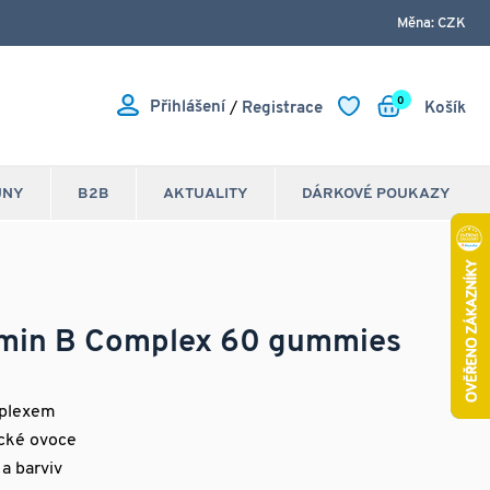
Měna: CZK
0
Přihlášení
/
Registrace
Košík
JNY
B2B
AKTUALITY
DÁRKOVÉ POUKAZY
amin B Complex 60 gummies
mplexem
ické ovoce
a barviv