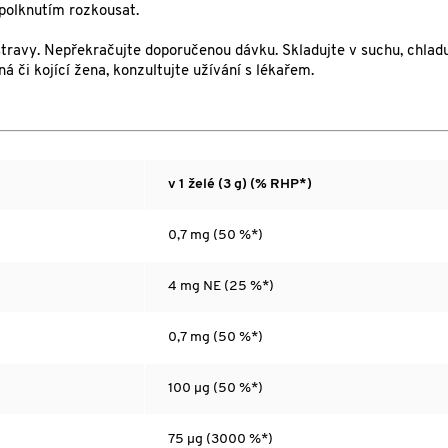
 spolknutím rozkousat.
stravy. Nepřekračujte doporučenou dávku. Skladujte v suchu, chlad
á či kojící žena, konzultujte užívání s lékařem.
v 1 želé (3 g) (% RHP*)
0,7 mg (50 %*)
4 mg NE (25 %*)
0,7 mg (50 %*)
100 µg (50 %*)
75 µg (3000 %*)