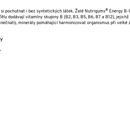
®
 si pochutnat i bez syntetických látek. Želé Nutrigums
Energy B-
ělu dodávají vitamíny skupiny B (B2, B3, B5, B6, B7 a B12), jejichž 
zinečnatý, minerály pomáhající harmonizovat organismus při velké 
LY
Y