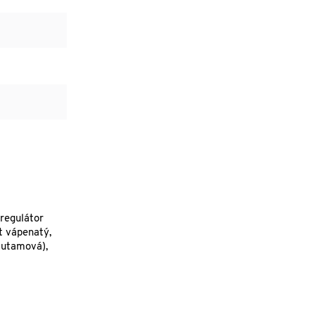
 regulátor
t vápenatý,
glutamová),