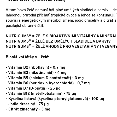
Vitamínová želé nemusí být plné umělých sladidel a barviv! Jde
lahodnou přírodní příchuť tropické ovoce a lehce se konzumují. T
souvisí s energetickým metabolismem, jodid draselný a citrát 
posilující obranný štít.
®
NUTRIGUMS
= ŽELÉ S BIOAKTIVNÍMI VITAMÍNY A MINERÁ
®
NUTRIGUMS
= ŽELÉ BEZ UMĚLÝCH SLADIDEL A BARVIV
®
NUTRIGUMS
= ŽELÉ VHODNÉ PRO VEGETARIÁNY I VEGAN
Bioaktivní látky v 1 želé:
- Vitamín B2 (riboflavin) - 0,7 mg
- Vitamín B3 (nikotinamid) - 4 mg
- Vitamín B5 (kalcium D pantotenát) - 3 mg
- Vitamín B6 (pyridoxin hydrochlorid) - 0,7 mg
- Vitamín B7 (D-biotin) - 25 μg
- Vitamín B12 (metylkobalamin) - 75 μg
- Kyselina listová (kyselina pteroylglutamová) - 100 μg
- Jodid draselný - 75 μg
- Citrát zinečnatý - 3 mg