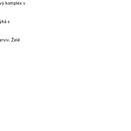
ový komplex v
ýká s
rviv. Želé