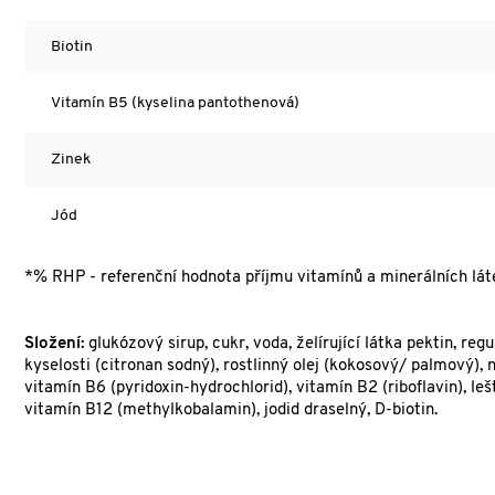
Biotin
Vitamín B5 (kyselina pantothenová)
Zinek
Jód
*% RHP - referenční hodnota příjmu vitamínů a minerálních lát
Složení:
glukózový sirup, cukr, voda, želírující látka pektin, reg
kyselosti (citronan sodný), rostlinný olej (kokosový/ palmový)
vitamín B6 (pyridoxin-hydrochlorid), vitamín B2 (riboflavin), le
vitamín B12 (methylkobalamin), jodid draselný, D-biotin.