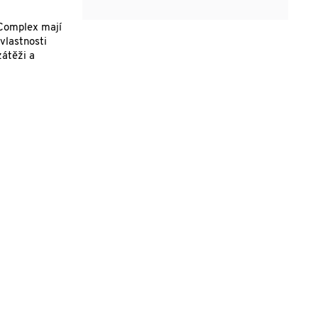
Complex mají
vlastnosti
zátěži a