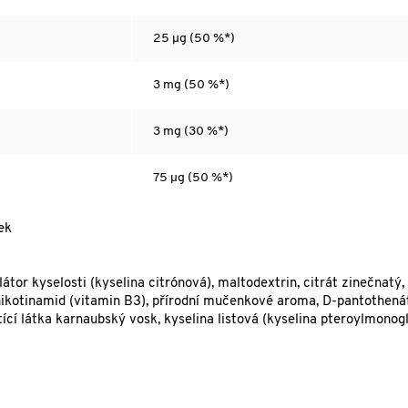
25 µg (50 %*)
3 mg (50 %*)
3 mg (30 %*)
75 µg (50 %*)
ek
ulátor kyselosti (kyselina citrónová), maltodextrin, citrát zinečnatý,
, nikotinamid (vitamin B3), přírodní mučenkové aroma, D-pantothená
štící látka karnaubský vosk, kyselina listová (kyselina pteroylmono