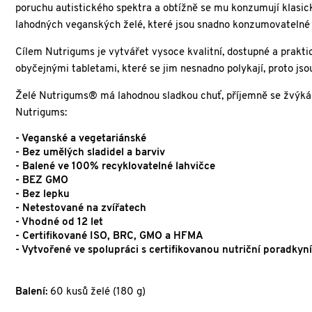
poruchu autistického spektra a obtížně se mu konzumují klasic
lahodných veganských želé, které jsou snadno konzumovatelné 
Cílem Nutrigums je vytvářet vysoce kvalitní, dostupné a prakt
obyčejnými tabletami, které se jim nesnadno polykají, proto js
Želé Nutrigums® má lahodnou sladkou chuť, příjemně se žvýká a
Nutrigums:
- Veganské a vegetariánské
- Bez umělých sladidel a barviv
- Balené ve 100% recyklovatelné lahvičce
- BEZ GMO
- Bez lepku
- Netestované na zvířatech
- Vhodné od 12 let
- Certifikované ISO, BRC, GMO a HFMA
- Vytvořené ve spolupráci s certifikovanou nutriční poradky
Balení:
60 kusů želé (180 g)