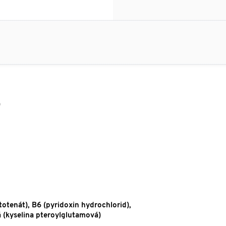
)
totenát), B6 (pyridoxin hydrochlorid),
vá (kyselina pteroylglutamová)