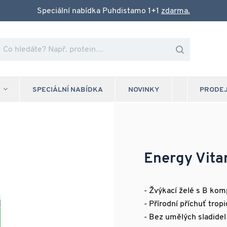
Speciální nabídka Puhdistamo 1+1
zdarma.
SPECIÁLNÍ NABÍDKA
NOVINKY
PRODE
Energy Vit
- Žvýkací želé s B ko
- Přírodní příchuť trop
- Bez umělých sladidel 