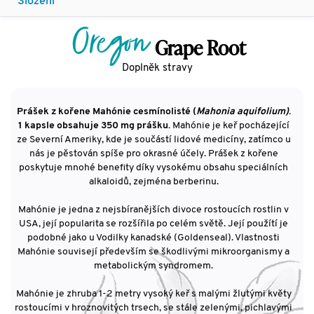
Složení
Oregon
Grape Root
Doplněk stravy
Prášek z kořene Mahónie cesmínolisté (
Mahonia aquifolium)
.
1 kapsle obsahuje 350 mg prášku.
Mahónie je keř pocházející
ze Severní Ameriky, kde je součástí lidové medicíny, zatímco u
nás je pěstován spíše pro okrasné účely. Prášek z kořene
poskytuje mnohé benefity díky vysokému obsahu speciálních
alkaloidů, zejména berberinu.
Mahónie je jedna z nejsbíranějších divoce rostoucích rostlin v
USA, její popularita se rozšířila po celém světě. Její použítí je
podobné jako u Vodilky kanadské (Goldenseal). Vlastnosti
Mahónie souvisejí především se škodlivými mikroorganismy a
metabolickým syndromem.
Mahónie je zhruba 1-2 metry vysoký keř s malými žlutými květy
rostoucími v hroznovitých trsech, se stále zelenými, pichlavými