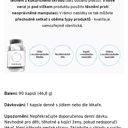
těsnění z kukuřičného škrobu
(bez obsahu plastů).
V nové
verzi
je
pod víčkem
produktu použito
těsnění proti
neoprávněné manipulaci
. V rámci nabídky se tak můžete
přechodně setkat s oběma typy produktů
- kvalita je
samozřejmě identická.
Balení:
90 kapslí (46,8 g)
Dávkování:
1 kapsle denně s jídlem nebo dle lékaře.
Upozornění:
Nepřekračujte doporučenou denní dávku.
Nevhodné pro děti, těhotné a kojící ženy, pokud nedoporučí