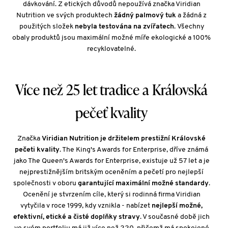
dávkování. Z etických důvodů nepoužívá značka Viridian
Nutrition ve svých produktech
žádný palmový tuk
a žádná z
použitých složek
nebyla testována na zvířatech
. Všechny
obaly produktů jsou maximální možné míře ekologické a 100%
recyklovatelné.
Více než 25 let tradice a Královská
pečeť kvality
Značka
Viridian Nutrition je držitelem prestižní Královské
pečeti kvality
. The King's Awards for Enterprise, dříve známá
jako The Queen's Awards for Enterprise, existuje už 57 let a je
nejprestižnějším britským oceněním a pečetí pro nejlepší
společnosti v oboru
garantující maximální možné standardy
.
Ocenění je stvrzením cíle, který si rodinná firma Viridian
vytyčila v roce 1999, kdy vznikla - nabízet
nejlepší možné,
efektivní, etické a čisté doplňky stravy
. V současné době jich