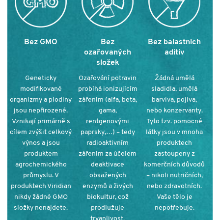
Bez GMO
Bez
Bez balastních
ozařovaných
aditiv
složek
Geneticky
Ozařování potravin
Žádná umělá
modifikované
probíhá ionizujícím
sladidla, umělá
organizmy a plodiny
zářením (alfa, beta,
barviva, pojiva,
jsou nepřirozené.
gama,
nebo konzervanty.
Vznikají primárně s
rentgenovými
Tyto tzv. pomocné
cílem zvýšit celkový
paprsky,…) – tedy
látky jsou v mnoha
výnos a jsou
radioaktivním
produktech
produktem
zářením za účelem
zastoupeny z
agrochemického
deaktivace
komerčních důvodů
průmyslu. V
obsažených
– nikoli nutričních,
produktech Viridian
enzymů a živých
nebo zdravotních.
nikdy žádné GMO
biokultur, což
Vaše tělo je
složky nenajdete.
prodlužuje
nepotřebuje.
trvanlivost.