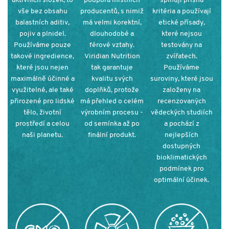
aktivních složek, to
podpora místních
splňují přísná
vše bez obsahu
producentů, s nimiž
kritéria a používají
balastních aditiv,
má velmi korektní,
etické přísady,
pojiv a plnidel.
dlouhodobé a
které nejsou
Používáme pouze
férové vztahy.
testovány na
takové ingredience,
Viridian Nutrition
zvířatech.
které jsou nejen
tak garantuje
Používáme
maximálně účinné a
kvalitu svých
suroviny, které jsou
využitelné, ale také
doplňků, protože
založeny na
přirozené pro lidské
má přehled o celém
recenzovaných
tělo, životní
výrobním procesu -
vědeckých studiích
prostředí a celou
od semínka až po
a pochází z
naši planetu.
finální produkt.
nejlepších
dostupných
bioklimatických
podmínek pro
optimální účinek
.