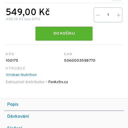
549,00 Kč
490,18 Kč bez DPH
DO KOŠÍKU
KÓD
EAN
100175
5060003598770
VÝROBCE
Viridian Nutrition
Exkluzivní distributor
- ForActiv.cz
Popis
Dávkování