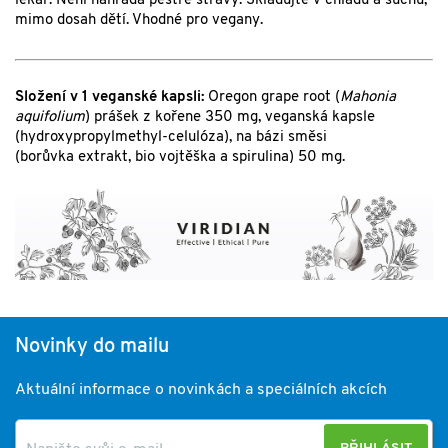
lékař. Není náhrada pestré stravy. Skladujte v chladu a suchu,
mimo dosah dětí. Vhodné pro vegany.
Složení v 1 veganské kapsli:
Oregon grape root (
Mahonia
aquifolium
) prášek z kořene 350 mg, veganská kapsle
(hydroxypropylmethyl-celulóza), na bázi směsi
(borůvka extrakt, bio vojtěška a spirulina) 50 mg.
Novinky do mailu
Aktuální informace o novinkách a speciálních akcích