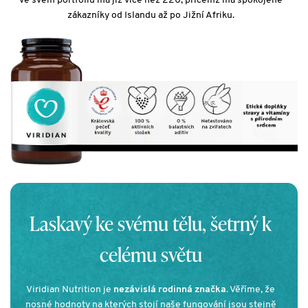
ve svém portfoliu má již více než 220, přičemž má spokojené
zákazníky od Islandu až po Jižní Afriku.
Laskavý ke svému tělu, šetrný k
celému světu
Viridian Nutrition je
nezávislá rodinná značka.
Věříme, že
nosné hodnoty na kterých stojí naše fungování jsou stejně