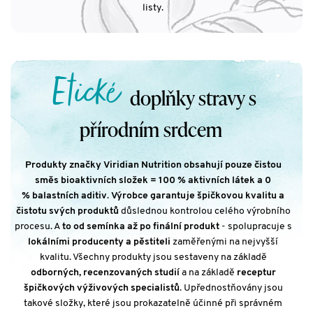
listy.
Etické
doplňky stravy s
přírodním srdcem
Produkty značky Viridian Nutrition obsahují pouze čistou
směs bioaktivních složek = 100 % aktivních látek a 0
% balastních aditiv
.
Výrobce garantuje špičkovou kvalitu a
čistotu svých produktů
důslednou kontrolou celého výrobního
procesu. A
to od semínka až po finální produkt
- spolupracuje s
lokálními producenty a pěstiteli
zaměřenými na nejvyšší
kvalitu. Všechny produkty jsou sestaveny na základě
odborných, recenzovaných studií
a na základě
receptur
špičkových výživových specialistů
. Upřednostňovány jsou
takové složky, které jsou prokazatelně účinné při správném