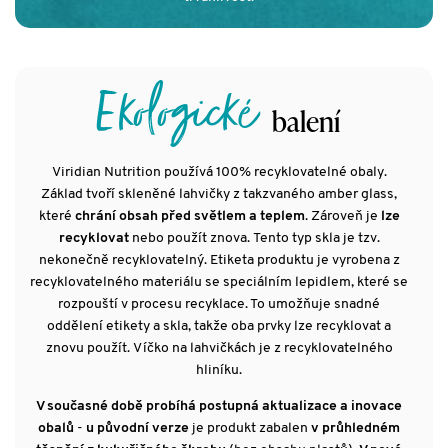
Ekologické
balení
Viridian Nutrition používá 100% recyklovatelné obaly.
Základ tvoří skleněné lahvičky z takzvaného amber glass,
které
chrání obsah před světlem a teplem
. Zároveň je
lze
recyklovat
nebo použít znova. Tento typ skla je tzv.
nekonečně recyklovatelný. Etiketa produktu je vyrobena z
recyklovatelného materiálu se speciálním lepidlem, které se
rozpouští v procesu recyklace. To umožňuje snadné
oddělení etikety a skla, takže oba prvky lze recyklovat a
znovu použít. Víčko na lahvičkách je z recyklovatelného
hliníku.
V současné době probíhá postupná aktualizace a inovace
obalů
-
u původní verze
je produkt zabalen
v průhledném