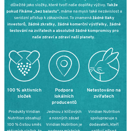
důležité jako složky, které tvoří naše doplňky výživy.
Takže
pokud říkáme „bez balastu“
, máme na mysli také nezávislost a
seriózní přístup k zákazníkovi. To znamená
žádné tlaky
investorů, žádné zkratky, žádné komerční výstřelky, žádné
testování na zvířatech a absolutně žádné kompromisy pro
naše zdraví a zdraví naší planety.
100 % aktivních
Podpora
Netestováno na
složek
lokálních
zvířatech
producentů
Produkty Viridian
Jednou z klíčových
Viridian Nutrition
Nutrition obsahují
a nosných zásad
spolupracuje s
100 % čistou směs
Viridian Nutrition je
dodavateli, kteří