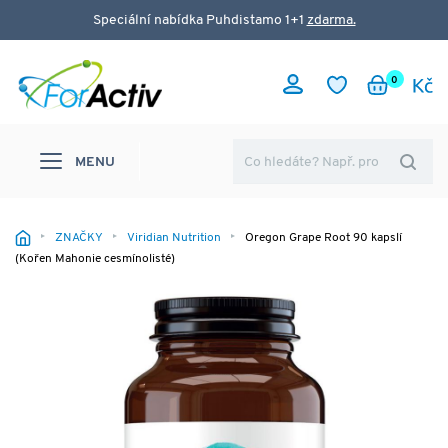
Speciální nabídka Puhdistamo 1+1
zdarma.
0
MENU
ZNAČKY
Viridian Nutrition
Oregon Grape Root 90 kapslí
(Kořen Mahonie cesmínolisté)