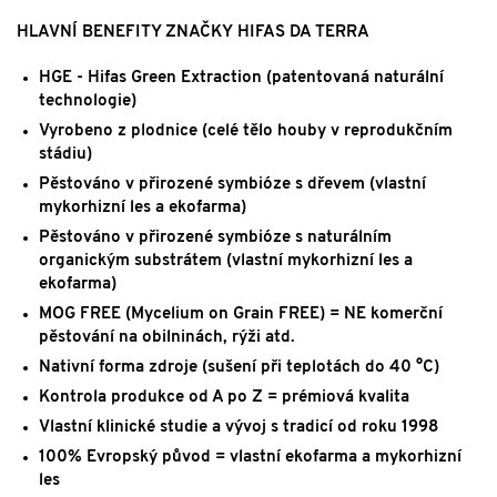
HLAVNÍ BENEFITY ZNAČKY HIFAS DA TERRA
HGE - Hifas Green Extraction (patentovaná naturální
technologie)
Vyrobeno z plodnice (celé tělo houby v reprodukčním
stádiu)
Pěstováno v přirozené symbióze s dřevem (vlastní
mykorhizní les a ekofarma)
Pěstováno v přirozené symbióze s naturálním
organickým substrátem (vlastní mykorhizní les a
ekofarma)
MOG FREE (Mycelium on Grain FREE) = NE komerční
pěstování na obilninách, rýži atd.
Nativní forma zdroje (sušení při teplotách do 40 °C)
Kontrola produkce od A po Z = prémiová kvalita
Vlastní klinické studie a vývoj s tradicí od roku 1998
100% Evropský původ = vlastní ekofarma a mykorhizní
les