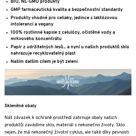
BIO, NE-GMO produkty
GMP farmaceutická kvalita a bezpečnostní standardy
Produkty vhodné pro celiaky, jedince s laktózovou
intolerancí a vegany
100% rostlinné kapsle z celulózy, očis
těné vody a
mrkvového koncentrátu
Papír z udržitelných lesů... a nyní u našich produktů sklo
nahrazuje recyklovatelný plast
Naším dalším cílem je být z
elení
Skleněné obaly
Náš závazek k ochraně prostředí zahrnuje obaly našich
produktů: zavádíme sklo, materiál s nekonečno životy. Sklo
nejen, že má nekonečný životní cyklus, ale také díky pevnosti