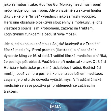
jako Yamabushitake, Hou Tou Gu (Monkey head mushroom)
nebo hedgehog mushroom. Jde o vizuálně atraktivní houbu
díky velké bílé "hřívě" vypadající jako zamrzlý vodopád.
Hericium obsahuje bioaktivní sloučeniny a molekuly, jejichž
vlastnosti souvisí s mikrobiomem, zažívacím traktem,
kognitivními funkcemi a osou střeva-mozek.
Jde o jedlou houbu známou z Asijské kuchyně a z Tradiční
čínské medicíny. První pramen (ilustrace) o ní pochází z
dynastie Ming ze 16. století. Tradiční čínská medicína o ní říká,
že posiluje pět oblastí. Používá se při nedostatku tzv. Qi. Užití
Hericia v holistické praxi má tisíciletou tradici. Budhističtí
mniši ji používali pro posílení koncentrace během meditace,
zaujala je proto, že dovedla vyčistit mysl. V Tradiční čínské
medicíně se zase používá při problémech se zažívacím
traktem.