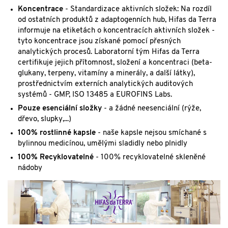
Koncentrace
- Standardizace aktivních složek: Na rozdíl
od ostatních produktů z adaptogenních hub, Hifas da Terra
informuje na etiketách o koncentracích aktivních složek -
tyto koncentrace jsou získané pomocí přesných
analytických procesů. Laboratorní tým Hifas da Terra
certifikuje jejich přítomnost, složení a koncentraci (beta-
glukany, terpeny, vitamíny a minerály, a další látky),
prostřednictvím externích analytických auditových
systémů - GMP, ISO 13485 a EUROFINS Labs.
Pouze esenciální složky
- a žádné neesenciální (rýže,
dřevo, slupky,...)
100% rostlinné kapsle
- naše kapsle nejsou smíchané s
bylinnou medicínou, umělými sladidly nebo plnidly
100% Recyklovatelné
- 100% recyklovatelné skleněné
nádoby