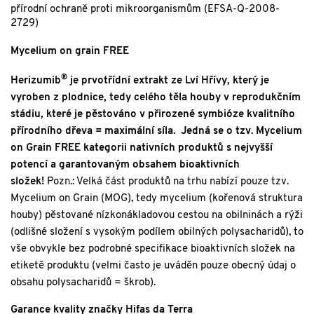
přírodní ochraně proti mikroorganismům (EFSA-Q-2008-
2729)
Mycelium on grain FREE
®
Herizumib
je prvotřídní extrakt ze Lví Hřívy, který je
vyroben z plodnice, tedy celého těla houby v reprodukčním
stádiu, které je pěstováno v přirozené symbióze kvalitního
přírodního dřeva = maximální síla. Jedná se o tzv. Mycelium
on Grain FREE kategorii nativních produktů s nejvyšší
potencí a garantovaným obsahem bioaktivních
složek!
Pozn.: Velká část produktů na trhu nabízí pouze tzv.
Mycelium on Grain (MOG), tedy mycelium (kořenová struktura
houby) pěstované nízkonákladovou cestou na obilninách a rýži
(odlišné složení s vysokým podílem obilných polysacharidů), to
vše obvykle bez podrobné specifikace bioaktivních složek na
etiketě produktu (velmi často je uváděn pouze obecný údaj o
obsahu polysacharidů = škrob).
Garance kvality značky Hifas da Terra