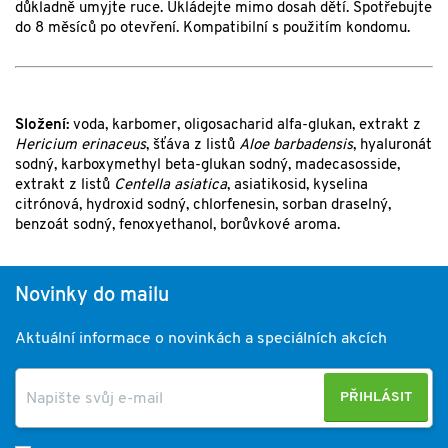
důkladně umyjte ruce. Ukládejte mimo dosah dětí. Spotřebujte
do 8 měsíců po otevření. Kompatibilní s použitím kondomu.
Složení:
voda, karbomer, oligosacharid alfa-glukan, extrakt z
Hericium erinaceus
, šťáva z listů
Aloe barbadensis
, hyaluronát
sodný, karboxymethyl beta-glukan sodný, madecasosside,
extrakt z listů
Centella asiatica
, asiatikosid, kyselina
citrónová, hydroxid sodný, chlorfenesin, sorban draselný,
benzoát sodný, fenoxyethanol, borůvkové aroma.
Novinky do mailu
Aktuální informace o novinkách a speciálních akcích
PŘIHLÁSIT