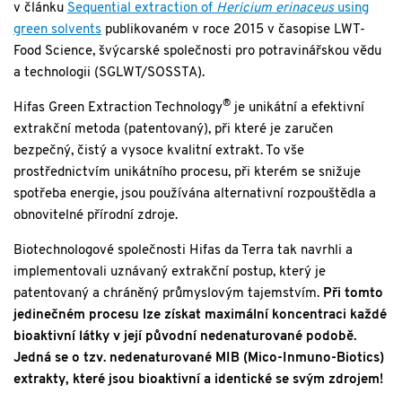
v článku
Sequential extraction of
Hericium erinaceus
using
green solvents
publikovaném v roce 2015 v časopise LWT-
Food Science, švýcarské společnosti pro potravinářskou vědu
a technologii (SGLWT/SOSSTA).
®
Hifas Green Extraction Technology
je unikátní a efektivní
extrakční metoda (patentovaný), při které je zaručen
bezpečný, čistý a vysoce kvalitní extrakt. To vše
prostřednictvím unikátního procesu, při kterém se snižuje
spotřeba energie, jsou používána alternativní rozpouštědla a
obnovitelné přírodní zdroje.
Biotechnologové společnosti Hifas da Terra tak navrhli a
implementovali uznávaný extrakční postup, který je
patentovaný a chráněný průmyslovým tajemstvím.
Při tomto
jedinečném procesu lze získat maximální koncentraci každé
bioaktivní látky v její původní nedenaturované podobě.
Jedná se o tzv. nedenaturované MIB (Mico-Inmuno-Biotics)
extrakty, které jsou bioaktivní a identické se svým zdrojem!