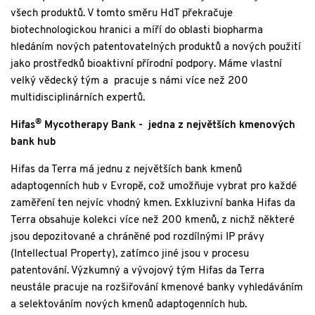
všech produktů. V tomto směru HdT překračuje
biotechnologickou hranici a míří do oblasti biopharma
hledáním nových patentovatelných produktů a nových použití
jako prostředků bioaktivní přírodní podpory. Máme vlastní
velký vědecký tým a pracuje s námi více než 200
multidisciplinárních expertů.
®
Hifas
Mycotherapy Bank - jedna z největších kmenových
bank hub
Hifas da Terra má jednu z největších bank kmenů
adaptogenních hub v Evropě, což umožňuje vybrat pro každé
zaměření ten nejvíc vhodný kmen. Exkluzivní banka Hifas da
Terra obsahuje kolekci více než 200 kmenů, z nichž některé
jsou depozitované a chráněné pod rozdílnými IP právy
(Intellectual Property), zatímco jiné jsou v procesu
patentování. Výzkumný a vývojový tým Hifas da Terra
neustále pracuje na rozšiřování kmenové banky vyhledáváním
a selektováním nových kmenů adaptogenních hub.