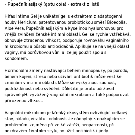
- Pupečník asijský (gotu cola) - extrakt z listů
Hifas Intima Gel je unikátní gel s extraktem z adaptogenní
houby Hericium, patentovanou probiotickou směsí Bioecolia,
Aloe Vera, Pupečník asijským a kyselinou hyaluronovou pro
vnější zvlhčení ženské intimní oblasti. Gel se rychle vstřebává,
obnovuje ztracenou vlhkost, podporuje rovnováhu vaginálního
mikrobiomu a působí antioxidačně. Aplikuje se na vnější oblast
vagíny, má borůvkovou vůni a lze jej použít spolu s
kondomem.
Hormonální změny nastávající během menopauzy, po porodu,
během kojení, stresu nebo užívání antibiotik může vést ke
změnám v intimní oblasti. Může se vyskytnout suchost,
podrážděnost nebo svědění. Důležité je proto udržovat
správné pH, vyvážený vaginální mikrobiom a také podporovat
přirozenou vlhkost.
Vaginální mikrobiom je křehký ekosystém ovlivňující celkový
stav, náladu, vitalitu i odolnost. Je náchylný k opakujícím se
problémům, zejména při velké zátěži, neopatrnosti, při
nezdravém životním stylu, po užití antibiotik i jindy.