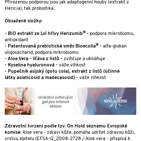
Přirozenou podporou jsou jak adaptogenní houby (extrakt z
Hericia), tak probiotika.
Obsažené složky:
®
- BIO extrakt ze Lví hřívy Herizumib
-
podpora mikrobiomu,
antioxidant
®
- Patentovaná prebiotická směs
Bioecolia
-
alfa-glukan
oligosacharid, podpora mikrobiomu
- Aloe Vera - šťáva z listů -
zvlhčuje a uklidňuje
- Kyselina hyaluronová -
váže vlhkost
- Pupečník asijský (gotu cola), extrakt z listů (účinné
látky asiaticosid a madecasosid) -
váže vlhkost
Zdravotní tvrzení podle tzv. On Hold seznamu Evropské
komise:
Aloe vera - zdraví kůže, pomáha udržet zdravou kůži,
vrstvu epitelu (EFSA-Q_2008-2728 / Aloe vera - přispívá k