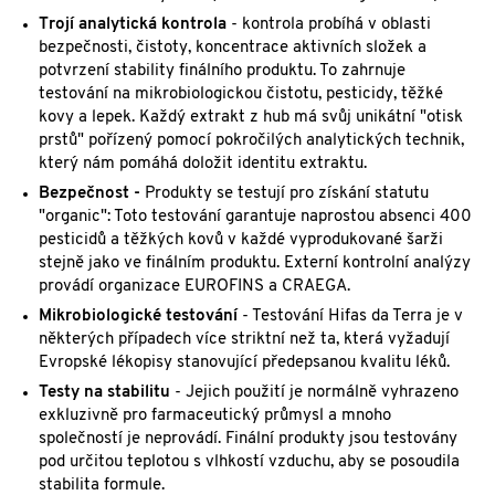
Trojí analytická kontrola
- kontrola probíhá v oblasti
bezpečnosti, čistoty, koncentrace aktivních složek a
potvrzení stability finálního produktu. To zahrnuje
testování na mikrobiologickou čistotu, pesticidy, těžké
kovy a lepek. Každý extrakt z hub má svůj unikátní "otisk
prstů" pořízený pomocí pokročilých analytických technik,
který nám pomáhá doložit identitu extraktu.
Bezpečnost -
Produkty se testují pro získání statutu
"organic": Toto testování garantuje naprostou absenci 400
pesticidů a těžkých kovů v každé vyprodukované šarži
stejně jako ve finálním produktu. Externí kontrolní analýzy
provádí organizace EUROFINS a CRAEGA.
Mikrobiologické testování
- Testování Hifas da Terra je v
některých případech více striktní než ta, která vyžadují
Evropské lékopisy stanovující předepsanou kvalitu léků.
Testy na stabilitu
- Jejich použití je normálně vyhrazeno
exkluzivně pro farmaceutický průmysl a mnoho
společností je neprovádí. Finální produkty jsou testovány
pod určitou teplotou s vlhkostí vzduchu, aby se posoudila
stabilita formule.