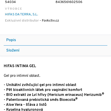
54034
8436561602506
VÝROBCE
HIFAS DA TERRA, S.L.
Exkluzivní distributor
- ForActiv.cz
Popis
Složení
HIFAS INTIMA GEL
Gel pro intimní oblast.
- Unikátní zvlhčující gel pro intimní oblast
- Pět bioaktivních látek pro vaginální komfort
®
- BIO extrakt ze Lví hřívy (Hericium erinaceus) Herizumib
®
- Patentovaná prebiotická směs
Bioecolia
- Aloe Vera - šťáva z listů
- Kyselina hyaluronová