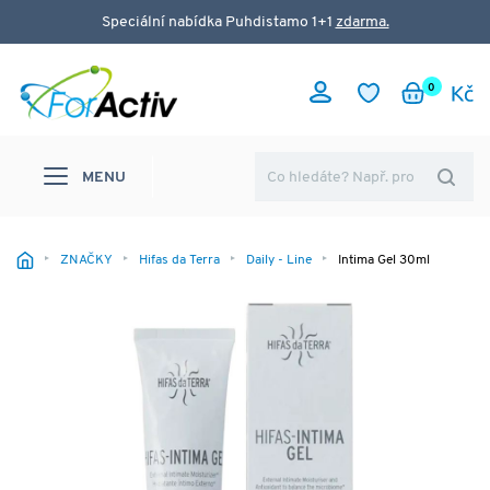
Speciální nabídka Puhdistamo 1+1
zdarma.
0
MENU
ZNAČKY
Hifas da Terra
Daily - Line
Intima Gel 30ml