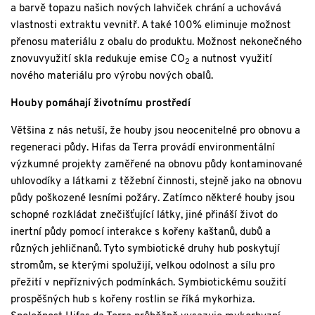
a barvě topazu našich nových lahviček chrání a uchovává
vlastnosti extraktu vevnitř. A také 100% eliminuje možnost
přenosu materiálu z obalu do produktu. Možnost nekonečného
znovuvyužití skla redukuje emise CO
a nutnost využití
2
nového materiálu pro výrobu nových obalů.
Houby pomáhají životnímu prostředí
Většina z nás netuší, že houby jsou neocenitelné pro obnovu a
regeneraci půdy. Hifas da Terra provádí environmentální
výzkumné projekty zaměřené na obnovu půdy kontaminované
uhlovodíky a látkami z těžební činnosti, stejně jako na obnovu
půdy poškozené lesními požáry. Zatímco některé houby jsou
schopné rozkládat znečišťující látky, jiné přináší život do
inertní půdy pomocí interakce s kořeny kaštanů, dubů a
různých jehličnanů. Tyto symbiotické druhy hub poskytují
stromům, se kterými spolužijí, velkou odolnost a sílu pro
přežití v nepříznivých podmínkách. Symbiotickému soužití
prospěšných hub s kořeny rostlin se říká mykorhiza.