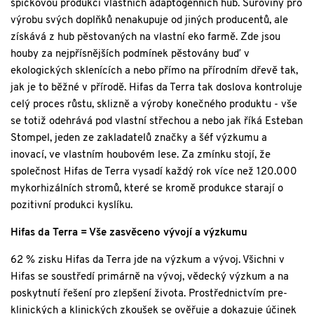
špičkovou produkci vlastních adaptogenních hub. Suroviny pro
výrobu svých doplňků nenakupuje od jiných producentů, ale
získává z hub pěstovaných na vlastní eko farmě. Zde jsou
houby za nejpřísnějších podmínek pěstovány buď v
ekologických sklenících a nebo přímo na přírodním dřevě tak,
jak je to běžné v přírodě. Hifas da Terra tak doslova kontroluje
celý proces růstu, sklizně a výroby konečného produktu - vše
se totiž odehrává pod vlastní střechou a nebo jak říká Esteban
Stompel, jeden ze zakladatelů značky a šéf výzkumu a
inovací, ve vlastním houbovém lese. Za zmínku stojí, že
společnost Hifas de Terra vysadí každý rok více než 120.000
mykorhizálních stromů, které se kromě produkce starají o
pozitivní produkci kyslíku.
Hifas da Terra = Vše zasvěceno vývojí a výzkumu
62 % zisku Hifas da Terra jde na výzkum a vývoj. Všichni v
Hifas se soustředí primárně na vývoj, vědecký výzkum a na
poskytnutí řešení pro zlepšení života. Prostřednictvím pre-
klinických a klinických zkoušek se ověřuje a dokazuje účinek