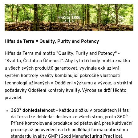
Hifas da Terra = Quality, Purity and Potency
Hifas da Terra má motto "Quality, Purity and Potency" -
"Kvalita, Čistota a Účinnost". Aby tyto tři body mohla značka
u všech svých produktů garantovat, vyvinula exkluzivní
systém kontroly kvality kombinující pokročilé vlastnosti
technologií užívaných v Oddělení výzkumu a vývoje, a striktní
požadavky Oddělení kontroly kvality. Výroba se drží těchto
pravidel:
360° dohledatelnost
- každou složku v produktech Hifas
da Terra lze dohledat doslova ze všech stran, proto 360°.
Přísně kontrolovaná produkce od pěstování, přes kultivační
procesy až po uvedení na trh podléhají farmaceutickému
standardu kvality GMP (Good Manufacturing Practice).