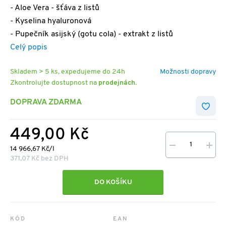
- Aloe Vera - šťáva z listů
- Kyselina hyaluronová
- Pupečník asijský (gotu cola) - extrakt z listů
Celý popis
Skladem > 5 ks, expedujeme do 24h
Možnosti dopravy
Zkontrolujte dostupnost na
prodejnách
.
DOPRAVA ZDARMA
449,00 Kč
14 966,67 Kč/l
371,07 Kč bez DPH
DO KOŠÍKU
KÓD
EAN