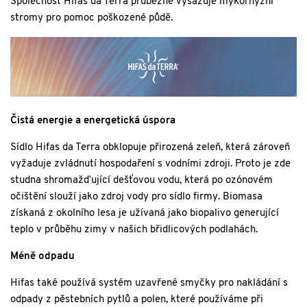
Společnost Hifas da Terra průběžně vysazuje mykorhyzní
stromy pro pomoc poškozené půdě.
Čistá energie a energetická úspora
Sídlo Hifas da Terra obklopuje přirozená zeleň, která zároveň
vyžaduje zvládnutí hospodaření s vodními zdroji. Proto je zde
studna shromažďující dešťovou vodu, která po ozónovém
očištění slouží jako zdroj vody pro sídlo firmy. Biomasa
získaná z okolního lesa je užívaná jako biopalivo generující
teplo v průběhu zimy v našich břidlicových podlahách.
Méně odpadu
Hifas také používá systém uzavřené smyčky pro nakládání s
odpady z pěstebních pytlů a polen, které používáme při