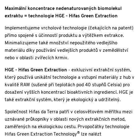
Maximální koncentrace nedenaturovaných biomolekul
extraktu = technologie HGE - Hifas Green Extraction
Implementujeme vrcholové technologie (čekajících na patent)
přímo spojené s účinností produktu a výtěžkem extrakce.
Minimalizujeme také množství nepoužitého vedlejšího
materiálu díky používání vedlejších produktů v zemědělství
nebo v oblasti zvířecích krmiv.
HGE - Hifas Green Extraction
- exkluzivní extrakční systém,
který používá unikátní technologie a vstupní materiály z hub v
kvalitě RAW (sušené při teplotách pod 40 stupňů Celsia) pro
dosažení vyšších koncentrací bioaktivních ingrediencí. HGE je
také extrakční systém, který je ekologický a udržitelný.
Společnost Hifas da Terra patří v celosvětovém měřítku mezi
uznávané průkopníky v oblasti nových extrakčních metod,
zaměřených na ekologickou cestu. Prvopočátky technologie
®
Hifas Green Extraction Technology
lze nalézt