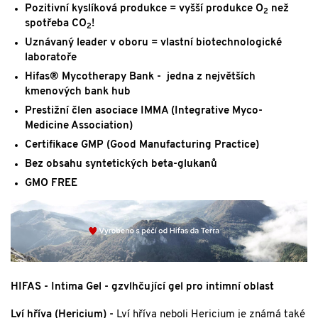
Pozitivní kyslíková produkce = vyšší produkce O
než
2
spotřeba CO
!
2
Uznávaný leader v oboru = vlastní biotechnologické
laboratoře
Hifas® Mycotherapy Bank - jedna z největších
kmenových bank hub
Prestižní člen asociace IMMA (Integrative Myco-
Medicine Association)
Certifikace GMP (Good Manufacturing Practice)
Bez obsahu syntetických beta-glukanů
GMO FREE
HIFAS - Intima Gel - gzvlhčující gel pro intimní oblast
Lví hříva (Hericium) -
Lví hříva neboli Hericium je známá také