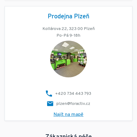
Prodejna Plzeň
Kollárova 22, 323 00 Plzeň
Po-Pá 9-18h
+420 734 443 793
plzen@foractiv.cz
Najít na mapě