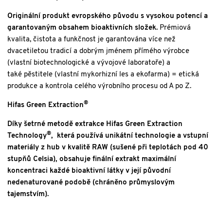
Originální produkt evropského původu s vysokou potencí a
garantovaným obsahem bioaktivních složek.
Prémiová
kvalita, čistota a funkčnost je garantována více než
dvacetiletou tradicí a dobrým jménem přímého výrobce
(vlastní biotechnologické a vývojové laboratoře) a
také pěstitele (vlastní mykorhizní les a ekofarma) = etická
produkce a kontrola celého výrobního procesu od A po Z.
®
Hifas Green Extraction
Díky šetrné metodě extrakce Hifas Green Extraction
®
Technology
, která používá unikátní technologie a vstupní
materiály z hub v kvalitě RAW (sušené při teplotách pod 40
stupňů Celsia), obsahuje finální extrakt maximální
koncentraci každé bioaktivní látky v její původní
nedenaturované podobě (chráněno průmyslovým
tajemstvím).