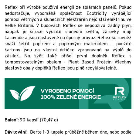
Reflex při výrobě používá energii ze solárních panelů. Pokud
nedostačuje, vypomáhá společnost Ecotricity vyrábějící
pomocí větrných a slunečních elektráren nejčistší elektřinu ve
Velké Británii. V budovách Reflex se nepoužívá žádný plyn,
naopak je široce využité sluneční světlo, žárovky mají
časovače a jsou nastavené na úporný provoz. Reflex se rovněž
snaží šetřit papírem a papírovým materiálem - použité
kartony jsou na vlastní drtičce zpracované na výplň do
zásilek. Na svět také přišel první doplněk Reflex s
kompostovatelným obalem - Plant Based Protein. Všechny
plastové obaly doplňků Reflex jsou plně recyklovatelné.
Balení:
90 kapslí (70,47 g)
Dávkování:
Berte 1-3 kapsle průběžně během dne, nebo podle