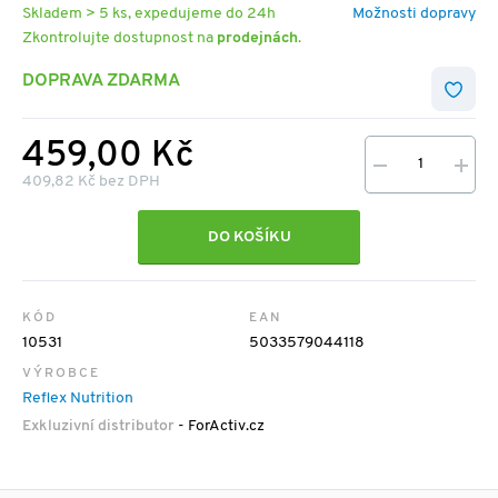
Skladem > 5 ks, expedujeme do 24h
Možnosti dopravy
Zkontrolujte dostupnost na
prodejnách
.
DOPRAVA ZDARMA
459,00 Kč
409,82 Kč bez DPH
DO KOŠÍKU
KÓD
EAN
10531
5033579044118
VÝROBCE
Reflex Nutrition
Exkluzivní distributor
- ForActiv.cz