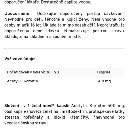
doporučení lékaře. Dostatečně zapijte vodou.
Upozornění:
Dodržujte doporučený postup dávkování!
Nevhodné pro děti, těhotné a kojící ženy. Není vhodné pro
osoby mladší 16 let. Ukládejte mimo dosah dětí. Nepřekračujte
doporučenou denní dávku. Nenahrazuje pestrou stravu.
Skladujte na chladném a suchém místě.
Výživové údaje:
Počet dávek v balení: 30 - 90
1 kapsle
Acetyl L-Karnitin
500 mg
Složení
v 1 želatinové* kapsli:
Acetyl-L-Karnitin 500 mg,
obal kapsle (hovězí želatina), maltodextrin, protispékavé látky
stearan hořečnatý a dioxid křemičitý. *nevhodné pro
vegetariánskou stravu.