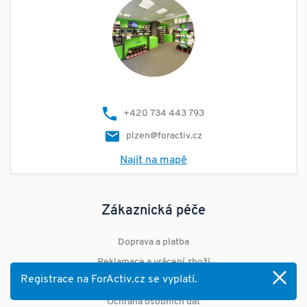
+420 734 443 793
plzen@foractiv.cz
Najít na mapě
Zákaznická péče
Doprava a platba
Reklamace a vrácení zboží
Registrace na ForActiv.cz se vyplatí.
Obchodní podmínky
Ochrana osobních dat