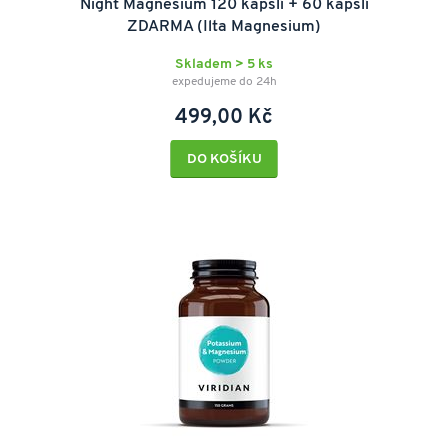
Night Magnesium 120 kapslí + 60 kapslí
ZDARMA (Ilta Magnesium)
Skladem > 5 ks
expedujeme do 24h
499,00 Kč
DO KOŠÍKU