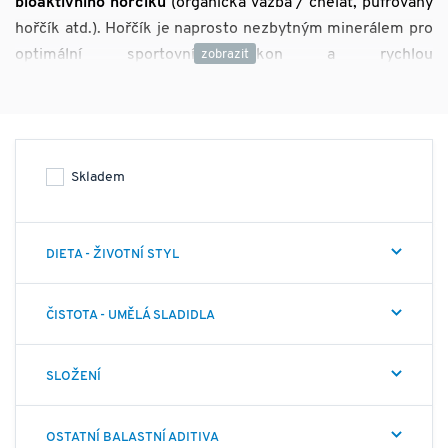
bioaktivního hořčíku
(organická vazba / chelát, pufrovaný
hořčík atd.). Hořčík je naprosto nezbytným minerálem pro
optimální sportovní výkon a rychlou
regeneraci.
Organické formy (cheláty) nabízí nejvyšší
využitelnost a nevztahuje se na ně tzv. antagonizmus
minerálů (vzájemné snižování využitelnosti).
Nabízíme
pouze prémiovou kvalitu,
vybrané produkty obsahují
Skladem
minimální, nebo nulový podíl balastních aditiv
, jako jsou
pojiva, umělá sladidla, barviva, stearan hořečnatý nebo
oxid křemičitý.
Všechny produkty se pyšní tím, že
DIETA - ŽIVOTNÍ STYL
jsou GMO free.
ČISTOTA - UMĚLÁ SLADIDLA
SLOŽENÍ
OSTATNÍ BALASTNÍ ADITIVA