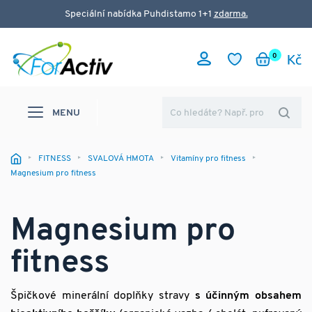
Speciální nabídka Puhdistamo 1+1
zdarma.
0
MENU
FITNESS
SVALOVÁ HMOTA
Vitamíny pro fitness
Magnesium pro fitness
Magnesium pro
fitness
Špičkové minerální doplňky stravy
s účinným obsahem