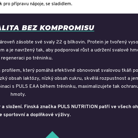
 pro přípravu nápoje, se sladidlem.
ALITA BEZ KOMPROMISU
ároveň zásobte své svaly 22 g bílkovin. Protein je tvořený vys
a je navržený tak, aby podporoval růst a udržení svalové hm
l regeneraci po tréninku.
profilem, který pomáhá efektivně obnovovat svalovou tkáň po
nízký obsah laktózy, nízký obsah cukru, skvělá rozpustnost a j
mbinaci s PULS EAA během tréninku, maximalizujete tak ochran
hmoty.
 a složení.
Finská značka PULS NUTRITION patří ve všech oh
e sportovní a doplňkové výživy.