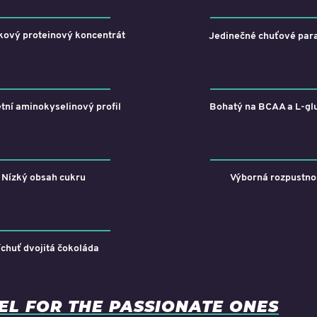
kový proteinový koncentrát
Jedinečné chuťové par
ní aminokyselinový profil
Bohatý na BCAA a L-gl
Nízký obsah cukru
Výborná rozpustno
íchuť dvojitá čokoláda
UEL FOR THE PASSIONATE ONES