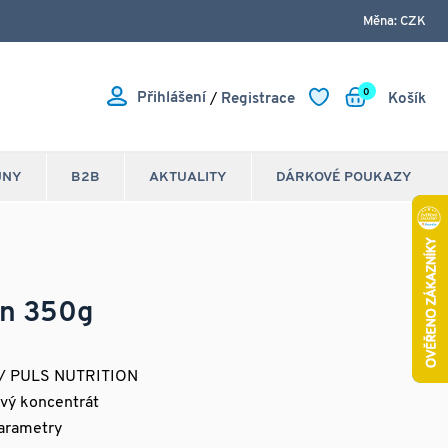
Měna: CZK
0
Přihlášení
/
Registrace
Košík
JNY
B2B
AKTUALITY
DÁRKOVÉ POUKAZY
in 350g
/ PULS NUTRITION
ový koncentrát
arametry