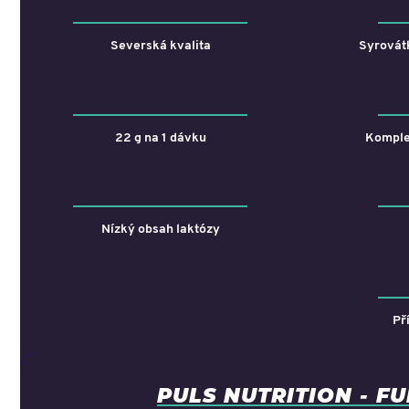
Severská kvalita
Syrovát
22 g na 1 dávku
Komplet
Nízký obsah laktózy
Př
PULS NUTRITION - F