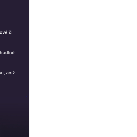
ové či
ohodlně
u, aniž