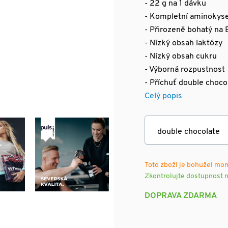
- 22 g na 1 dávku
- Kompletní aminokysel
- Přirozeně bohatý na
- Nízký obsah laktózy
- Nízký obsah cukru
- Výborná rozpustnost
- Příchuť double choco
Celý popis
Toto zboží je bohužel mo
Zkontrolujte dostupnost 
DOPRAVA ZDARMA