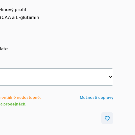
inový profil
 BCAA a L-glutamin
late
mentálně nedostupné.
Možnosti dopravy
na
prodejnách
.