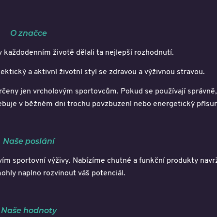
O značce
 každodenním životě dělali ta nejlepší rozhodnutí.
ktický a aktivní životní styl se zdravou a výživnou stravou.
určeny jen vrcholovým sportovcům. Pokud se používají správn
ebuje v běžném dni trochu povzbuzení nebo energetický přísun
Naše poslání
vím sportovní výživy. Nabízíme chutné a funkční produkty navr
ohly naplno rozvinout váš potenciál.
Naše hodnoty