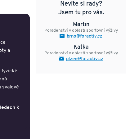
Nevíte si rady?
Jsem tu pro vás.
Martin
Poradenství v oblasti sportovní výživy
brno@foractiv.cz
oce
Katka
oty a
Poradenství v oblasti sportovní výživy
plzen@foractiv.cz
 fyzické
emná
u svalové
ledech k