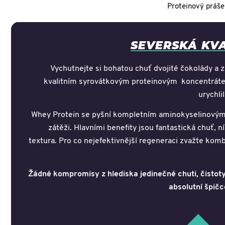
Proteinový prášek
SEVERSKÁ KV
Vychutnejte si bohatou chuť dvojité čokolády a z
kvalitním syrovátkovým proteinovým koncentrátem 
urychli
Whey Protein se pyšní kompletním aminokyselinovým 
zátěži. Hlavními benefity jsou fantastická chuť, 
textura. Pro co nejefektivnější regeneraci zvažte ko
Žádné kompromisy z hlediska jedinečné chuti, čistoty
absolutní špičc