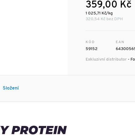
359,00 Kč
1 025,71 Kč/kg
320,54 Kč bez DPH
KÓD
EAN
59152
6430056
Exkluzivní distributor
- Fo
Složení
Y PROTEIN