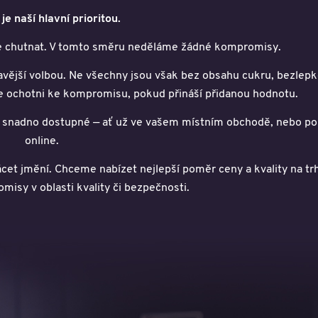
 je naší hlavní prioritou.
e chutnat. V tomto směru neděláme žádné kompromisy.
vější volbou. Ne všechny jsou však bez obsahu cukru, bezlepk
e ochotni ke kompromisu, pokud přináší přidanou hodnotu.
ty snadno dostupné — ať už ve vašem místním obchodě, nebo p
online.
ácet jmění. Chceme nabízet nejlepší poměr ceny a kvality na trh
isy v oblasti kvality či bezpečnosti.