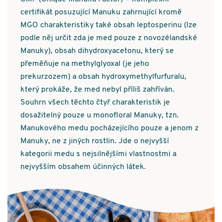
certifikát posuzující Manuku zahrnující kromě
MGO charakteristiky také obsah leptosperinu (lze
podle něj určit zda je med pouze z novozélandské
Manuky), obsah dihydroxyacetonu, který se
přeměňuje na methylglyoxal (je jeho
prekurzozem) a obsah hydroxymethylfurfuralu,
který prokáže, že med nebyl příliš zahříván.
Souhrn všech těchto čtyř charakteristik je
dosažitelný pouze u monofloral Manuky, tzn.
Manukového medu pocházejícího pouze a jenom z
Manuky, ne z jiných rostlin. Jde o nejvyšší
kategorii medu s nejsilnějšími vlastnostmi a
nejvyšším obsahem účinných látek.