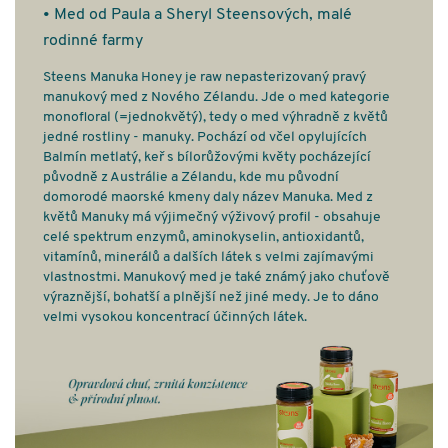
• Med od Paula a Sheryl Steensových, malé
rodinné farmy
Steens Manuka Honey je raw nepasterizovaný pravý
manukový med z Nového Zélandu. Jde o med kategorie
monofloral (=jednokvětý), tedy o med výhradně z květů
jedné rostliny - manuky. Pochází od včel opylujících
Balmín metlatý, keř s bílorůžovými květy pocházející
původně z Austrálie a Zélandu, kde mu původní
domorodé maorské kmeny daly název Manuka. Med z
květů Manuky má výjimečný výživový profil - obsahuje
celé spektrum enzymů, aminokyselin, antioxidantů,
vitamínů, minerálů a dalších látek s velmi zajímavými
vlastnostmi. Manukový med je také známý jako chuťově
výraznější, bohatší a plnější než jiné medy. Je to dáno
velmi vysokou koncentrací účinných látek.