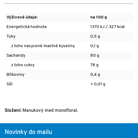
Výživové údaje:
na 100 g
Energetická hodnota
1370 kJ / 327 kcal
Tuky
0,5 g
z toho nasycené mastné kyseliny
0,1 g
Sacharidy
80 g
z toho cukry
78 g
Bílkoviny
0,4 g
Sůl
< 0,01 g
Složení:
Manukový med monofloral.
Novinky do mailu