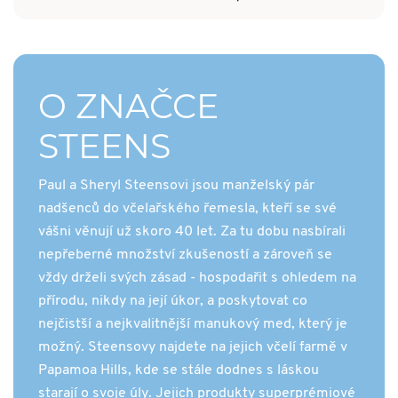
O ZNAČCE
STEENS
Paul a Sheryl Steensovi jsou manželský pár
nadšenců do včelařského řemesla, kteří se své
vášni věnují už skoro 40 let. Za tu dobu nasbírali
nepřeberné množství zkušeností a zároveň se
vždy drželi svých zásad - hospodařit s ohledem na
přírodu, nikdy na její úkor, a poskytovat co
nejčistší a nejkvalitnější manukový med, který je
možný. Steensovy najdete na jejich včelí farmě v
Papamoa Hills, kde se stále dodnes s láskou
starají o svoje úly. Jejich produkty superprémiové