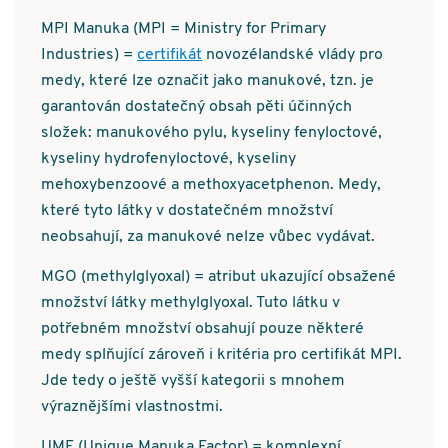
MPI Manuka (MPI = Ministry for Primary
Industries) =
certifikát
novozélandské vlády pro
medy, které lze označit jako manukové, tzn. je
garantován dostatečný obsah pěti účinných
složek: manukového pylu, kyseliny fenyloctové,
kyseliny hydrofenyloctové, kyseliny
mehoxybenzoové a methoxyacetphenon. Medy,
které tyto látky v dostatečném množství
neobsahují, za manukové nelze vůbec vydávat.
MGO (methylglyoxal) = atribut ukazující obsažené
množství látky methylglyoxal. Tuto látku v
potřebném množství obsahují pouze některé
medy splňující zároveň i kritéria pro certifikát MPI.
Jde tedy o ještě vyšší kategorii s mnohem
výraznějšími vlastnostmi.
UMF (Unique Manuka Factor) = komplexní