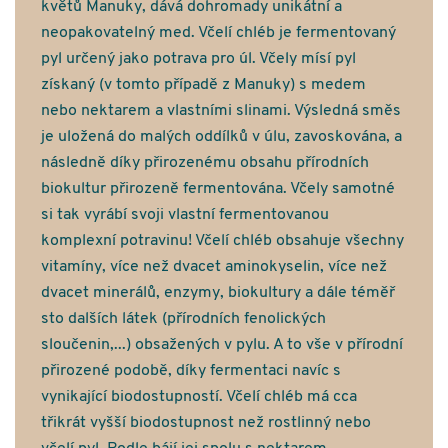
květů Manuky, dává dohromady unikátní a
neopakovatelný med. Včelí chléb je fermentovaný
pyl určený jako potrava pro úl. Včely mísí pyl
získaný (v tomto případě z Manuky) s medem
nebo nektarem a vlastními slinami. Výsledná směs
je uložená do malých oddílků v úlu, zavoskována, a
následně díky přirozenému obsahu přírodních
biokultur přirozeně fermentována. Včely samotné
si tak vyrábí svoji vlastní fermentovanou
komplexní potravinu! Včelí chléb obsahuje všechny
vitamíny, více než dvacet aminokyselin, více než
dvacet minerálů, enzymy, biokultury a dále téměř
sto dalších látek (přírodních fenolických
sloučenin,...) obsažených v pylu. A to vše v přírodní
přirozené podobě, díky fermentaci navíc s
vynikající biodostupností. Včelí chléb má cca
třikrát vyšší biodostupnost než rostlinný nebo