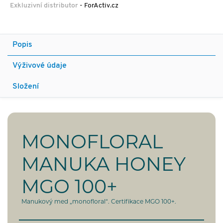
Exkluzivní distributor
- ForActiv.cz
Popis
Výživové údaje
Složení
MONOFLORAL
MANUKA HONEY
MGO 100+
Manukový med „monofloral“.
Certifikace MGO 100+.