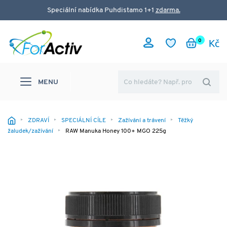
Speciální nabídka Puhdistamo 1+1
zdarma.
0
MENU
ZDRAVÍ
SPECIÁLNÍ CÍLE
Zažívání a trávení
Těžký
žaludek/zažívání
RAW Manuka Honey 100+ MGO 225g