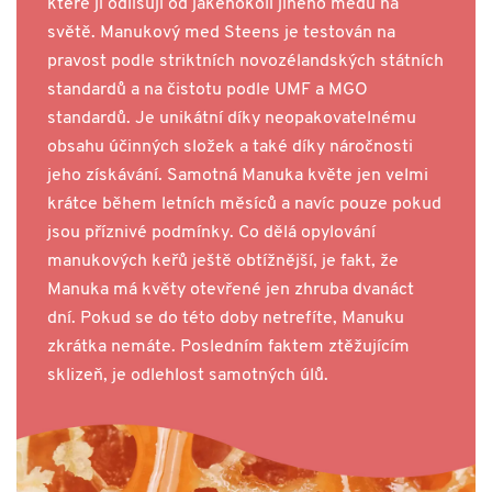
které ji odlišují od jakéhokoli jiného medu na
světě. Manukový med Steens je testován na
pravost podle striktních novozélandských státních
standardů a na čistotu podle UMF a MGO
standardů. Je unikátní díky neopakovatelnému
obsahu účinných složek a také díky náročnosti
jeho získávání. Samotná Manuka květe jen velmi
krátce během letních měsíců a navíc pouze pokud
jsou příznivé podmínky. Co dělá opylování
manukových keřů ještě obtížnější, je fakt, že
Manuka má květy otevřené jen zhruba dvanáct
dní. Pokud se do této doby netrefíte, Manuku
zkrátka nemáte. Posledním faktem ztěžujícím
sklizeň, je odlehlost samotných úlů.