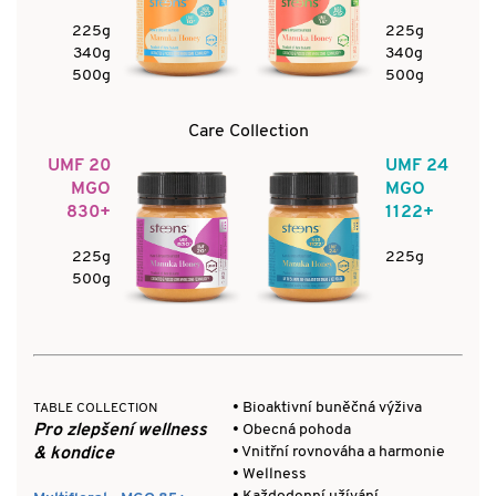
225g
225g
340g
340g
500g
500g
Care Collection
UMF 20
UMF 24
MGO
MGO
830+
1122+
225g
225g
500g
• Bioaktivní buněčná výživa
TABLE COLLECTION
Pro zlepšení wellness
• Obecná pohoda
• Vnitřní rovnováha a harmonie
& kondice
• Wellness