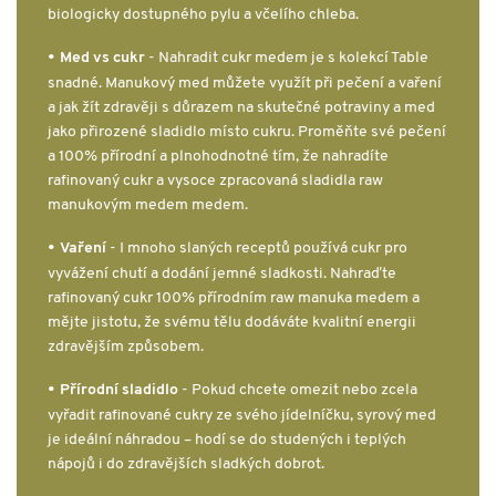
biologicky dostupného pylu a včelího chleba.
•
Med vs cukr
- Nahradit cukr medem je s kolekcí Table
snadné. Manukový med můžete využít při pečení a vaření
a jak žít zdravěji s důrazem na skutečné potraviny a med
jako přirozené sladidlo místo cukru. Proměňte své pečení
a 100% přírodní a plnohodnotné tím, že nahradíte
rafinovaný cukr a vysoce zpracovaná sladidla raw
manukovým medem medem.
•
Vaření
- I mnoho slaných receptů používá cukr pro
vyvážení chutí a dodání jemné sladkosti. Nahraďte
rafinovaný cukr 100% přírodním raw manuka medem a
mějte jistotu, že svému tělu dodáváte kvalitní energii
zdravějším způsobem.
•
Přírodní sladidlo
- Pokud chcete omezit nebo zcela
vyřadit rafinované cukry ze svého jídelníčku, syrový med
je ideální náhradou – hodí se do studených i teplých
nápojů i do zdravějších sladkých dobrot.