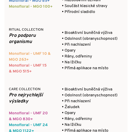
• Každodenní užívání
Multifloral - MGO 85+
• Součást klasické stravy
Monofloral - MGO 100+
• Přírodní sladidlo
RITUAL COLLECTION
• Bioaktivní buněčná výživa
Pro podporu
• Odolnost (obranyschopnost)
organismu
• Při nachlazení
• Opary
Monofloral - UMF 10
&
• Rány, odřeniny
MGO 263+
• Na lžičku
Monofloral - UMF 15
• Přímá aplikace na místo
&
MGO 515+
• Bioaktivní buněčná výživa
CARE COLLECTION
Pro nejrychlejší
• Odolnost (obranyschopnost)
výsledky
• Při nachlazení
• Žaludek
• Opary
Monofloral - UMF 20
• Rány, odřeniny
&
MGO 830+
• Na lžičku
Monofloral - UMF 24
• Přímá aplikace na místo
&
MGO 1122+