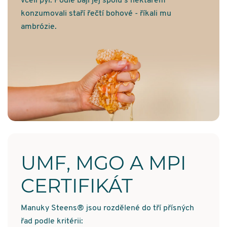
včelí pyl. Podle bájí jej spolu s nektarem
konzumovali staří řečtí bohové - říkali mu
ambrózie.
UMF, MGO A MPI
CERTIFIKÁT
Manuky Steens® jsou rozdělené do tří přísných
řad podle kritérii: