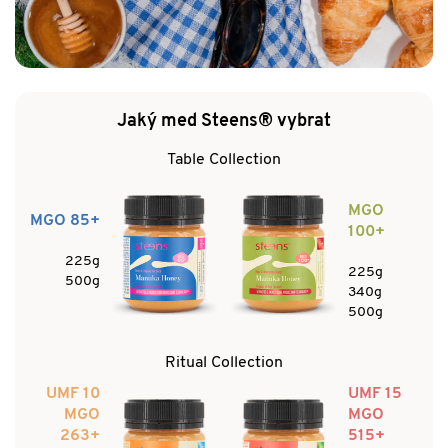
Jaký med Steens® vybrat
Table Collection
MGO
MGO 85+
100+
225g
225g
500g
340g
500g
Ritual Collection
UMF 10
UMF 15
MGO
MGO
263+
515+