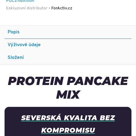
PULS nutrition
Exkluzivní distributor
- ForActiv.cz
Popis
Výživové údaje
Složení
PROTEIN PANCAKE
MIX
SEVERSKÁ KVALITA BEZ
KOMPROMISU