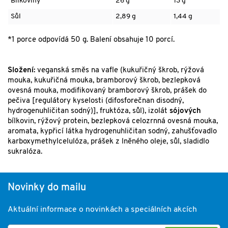
Bílkoviny
26 g
13 g
Sůl
2,89 g
1,44 g
*1 porce odpovídá 50 g. Balení obsahuje 10 porcí.
Složení:
veganská směs na vafle (kukuřičný škrob, rýžová
mouka, kukuřičná mouka, bramborový škrob, bezlepková
ovesná mouka, modifikovaný bramborový škrob, prášek do
pečiva [regulátory kyselosti (difosforečnan disodný,
hydrogenuhličitan sodný)], fruktóza, sůl), izolát
sójových
bílkovin, rýžový protein, bezlepková celozrnná ovesná mouka,
aromata, kypřicí látka hydrogenuhličitan sodný, zahušťovadlo
karboxymethylcelulóza, prášek z lněného oleje, sůl, sladidlo
sukralóza.
Novinky do mailu
Aktuální informace o novinkách a speciálních akcích