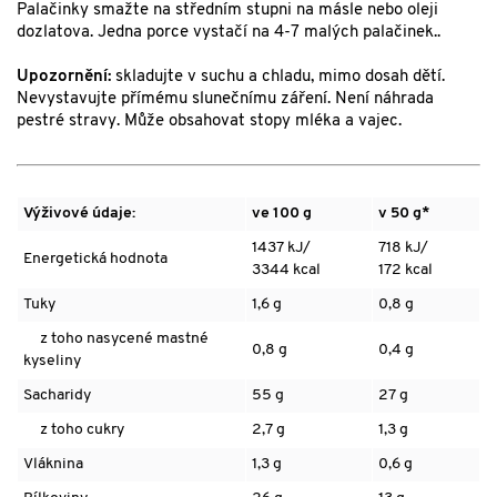
Palačinky smažte na středním stupni na másle nebo oleji
dozlatova. Jedna porce vystačí na 4-7 malých palačinek..
Upozornění:
skladujte v suchu a chladu, mimo dosah dětí.
Nevystavujte přímému slunečnímu záření. Není náhrada
pestré stravy. Může obsahovat stopy mléka a vajec.
Výživové údaje:
ve 100 g
v 50 g*
1437 kJ/
718 kJ/
Energetická hodnota
3344 kcal
172 kcal
Tuky
1,6 g
0,8 g
z toho nasycené mastné
0,8 g
0,4 g
kyseliny
Sacharidy
55 g
27 g
z toho cukry
2,7 g
1,3 g
Vláknina
1,3 g
0,6 g