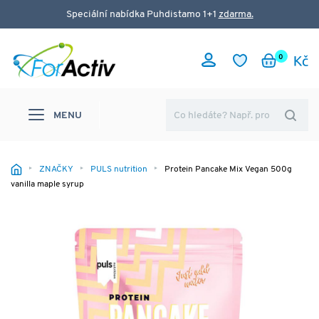
Speciální nabídka Puhdistamo 1+1
zdarma.
0
MENU
ZNAČKY
PULS nutrition
Protein Pancake Mix Vegan 500g
vanilla maple syrup