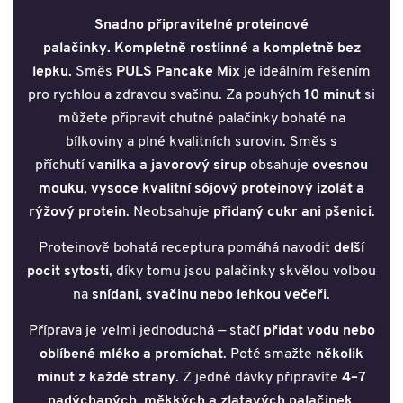
Snadno připravitelné proteinové
palačinky. Kompletně rostlinné a kompletně bez
lepku.
Směs
PULS Pancake Mix
je ideálním řešením
pro rychlou a zdravou svačinu. Za pouhých
10 minut
si
můžete připravit chutné palačinky bohaté na
bílkoviny a plné kvalitních surovin. Směs s
příchutí
vanilka a javorový sirup
obsahuje
ovesnou
mouku, vysoce kvalitní sójový proteinový izolát a
rýžový protein
. Neobsahuje
přidaný cukr ani pšenici
.
Proteinově bohatá receptura pomáhá navodit
delší
pocit sytosti
, díky tomu jsou palačinky skvělou volbou
na
snídani, svačinu nebo lehkou večeři
.
Příprava je velmi jednoduchá — stačí
přidat vodu nebo
oblíbené mléko a promíchat
. Poté smažte
několik
minut z každé strany
. Z jedné dávky připravíte
4–7
nadýchaných, měkkých a zlatavých palačinek
.