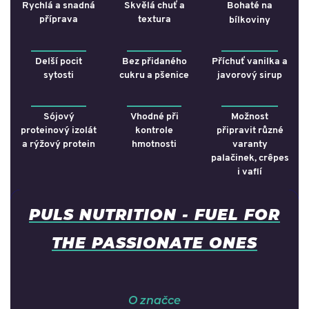
Rychlá a snadná
Skvělá chuť a
Bohaté na
příprava
textura
bílkoviny
Delší pocit
Bez přidaného
Příchuť vanilka a
sytosti
cukru a pšenice
javorový sirup
Sójový
Vhodné při
Možnost
proteinový izolát
kontrole
připravit různé
a rýžový protein
hmotnosti
varanty
palačinek
,
crêpes
i vaflí
PULS NUTRITION - FUEL FOR
THE PASSIONATE ONES
O značce