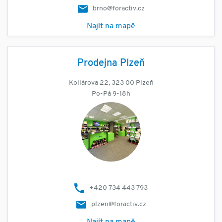
brno@foractiv.cz
Najít na mapě
Prodejna Plzeň
Kollárova 22, 323 00 Plzeň
Po-Pá 9-18h
+420 734 443 793
plzen@foractiv.cz