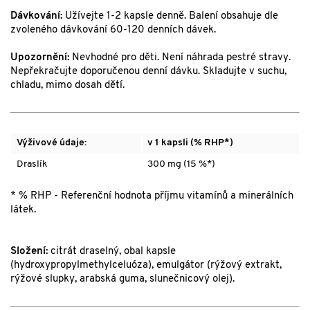
Dávkování:
Užívejte 1-2 kapsle denně. Balení obsahuje dle
zvoleného dávkování 60-120 denních dávek.
Upozornění:
Nevhodné pro děti. Není náhrada pestré stravy.
Nepřekračujte doporučenou denní dávku. Skladujte v suchu,
chladu, mimo dosah dětí.
Výživové údaje:
v 1 kapsli (% RHP*)
Draslík
300 mg (15 %*)
* % RHP - Referenční hodnota příjmu vitamínů a minerálních
látek.
Složení:
citrát draselný, obal kapsle
(hydroxypropylmethylceluóza), emulgátor (rýžový extrakt,
rýžové slupky, arabská guma, slunečnicový olej).