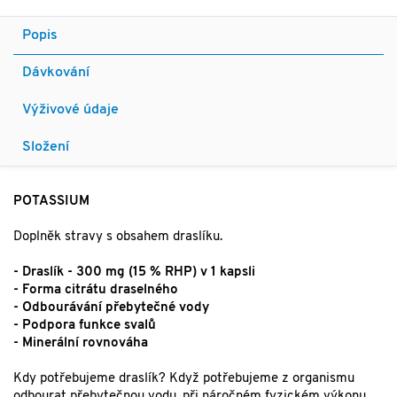
Popis
Dávkování
Výživové údaje
Složení
POTASSIUM
Doplněk stravy s obsahem draslíku.
- Draslík - 300 mg (15 % RHP) v 1 kapsli
- Forma citrátu draselného
- Odbourávání přebytečné vody
- Podpora funkce svalů
- Minerální rovnováha
Kdy potřebujeme draslík? Když potřebujeme z organismu
odbourat přebytečnou vodu, při náročném fyzickém výkonu,