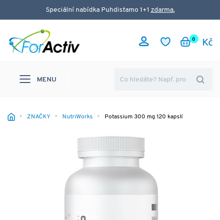
Speciální nabídka Puhdistamo 1+1
zdarma.
0
MENU
ZNAČKY
NutriWorks
Potassium 300 mg 120 kapslí