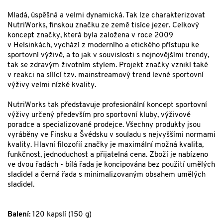
Mladá, úspěšná a velmi dynamická. Tak lze charakterizovat
NutriWorks, finskou značku ze země tisíce jezer. Celkový
koncept značky, která byla založena v roce 2009
v Helsinkách, vychází z moderního a etického přístupu ke
sportovní výživě, a to jak v souvislosti s nejnovějšími trendy,
tak se zdravým životním stylem. Projekt značky vznikl také
v reakci na sílící tzv. mainstreamový trend levné sportovní
výživy velmi nízké kvality.
NutriWorks tak představuje profesionální koncept sportovní
výživy určený především pro sportovní kluby, výživové
poradce a specializované prodejce. Všechny produkty jsou
vyráběny ve Finsku a Švédsku v souladu s nejvyššími normami
kvality. Hlavní filozofií značky je maximální možná kvalita,
funkčnost, jednoduchost a přijatelná cena. Zboží je nabízeno
ve dvou řadách - bílá řada je koncipována bez použití umělých
sladidel a černá řada s minimalizovaným obsahem umělých
sladidel.
Balení:
120 kapslí (150 g)