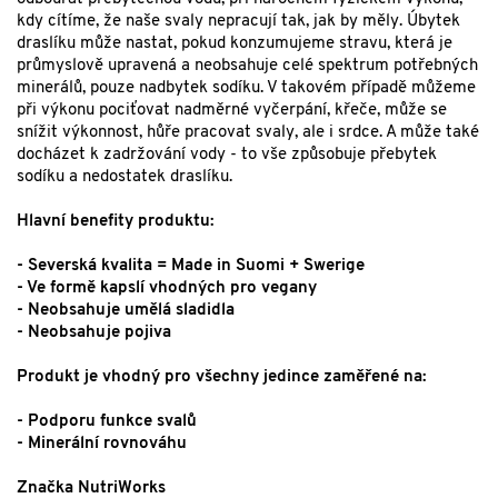
kdy cítíme, že naše svaly nepracují tak, jak by měly. Úbytek
draslíku může nastat, pokud konzumujeme stravu, která je
průmyslově upravená a neobsahuje celé spektrum potřebných
minerálů, pouze nadbytek sodíku. V takovém případě můžeme
při výkonu pociťovat nadměrné vyčerpání, křeče, může se
snížit výkonnost, hůře pracovat svaly, ale i srdce. A může také
docházet k zadržování vody - to vše způsobuje přebytek
sodíku a nedostatek draslíku.
Hlavní benefity produktu:
- Severská kvalita = Made in Suomi + Swerige
- Ve formě kapslí vhodných pro vegany
- Neobsahuje umělá sladidla
- Neobsahuje pojiva
Produkt je vhodný pro všechny jedince zaměřené na:
- Podporu funkce svalů
- Minerální rovnováhu
Značka NutriWorks