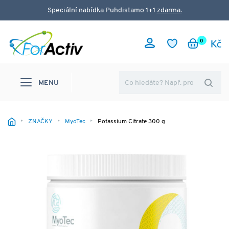
Speciální nabídka Puhdistamo 1+1
zdarma.
0
MENU
ZNAČKY
MyoTec
Potassium Citrate 300 g