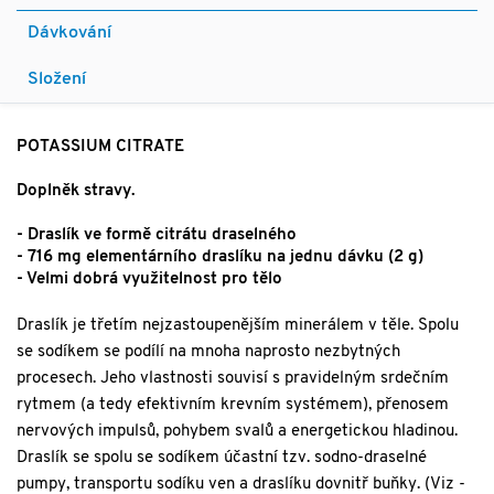
Dávkování
Složení
POTASSIUM CITRATE
Doplněk stravy.
- Draslík ve formě citrátu draselného
- 716 mg elementárního draslíku na jednu dávku (2 g)
- Velmi dobrá využitelnost pro tělo
Draslík je třetím nejzastoupenějším minerálem v těle. Spolu
se sodíkem se podílí na mnoha naprosto nezbytných
procesech. Jeho vlastnosti souvisí s pravidelným srdečním
rytmem (a tedy efektivním krevním systémem), přenosem
nervových impulsů, pohybem svalů a energetickou hladinou.
Draslík se spolu se sodíkem účastní tzv. sodno-draselné
pumpy, transportu sodíku ven a draslíku dovnitř buňky. (Viz -