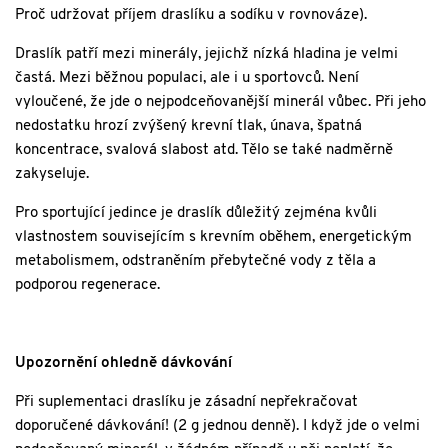
Proč udržovat příjem draslíku a sodíku v rovnováze).
Draslík patří mezi minerály, jejichž nízká hladina je velmi
častá. Mezi běžnou populaci, ale i u sportovců. Není
vyloučené, že jde o nejpodceňovanější minerál vůbec. Při jeho
nedostatku hrozí zvýšený krevní tlak, únava, špatná
koncentrace, svalová slabost atd. Tělo se také nadměrně
zakyseluje.
Pro sportující jedince je draslík důležitý zejména kvůli
vlastnostem souvisejícím s krevním oběhem, energetickým
metabolismem, odstraněním přebytečné vody z těla a
podporou regenerace.
Upozornění ohledně dávkování
Při suplementaci draslíku je zásadní nepřekračovat
doporučené dávkování! (2 g jednou denně). I když jde o velmi