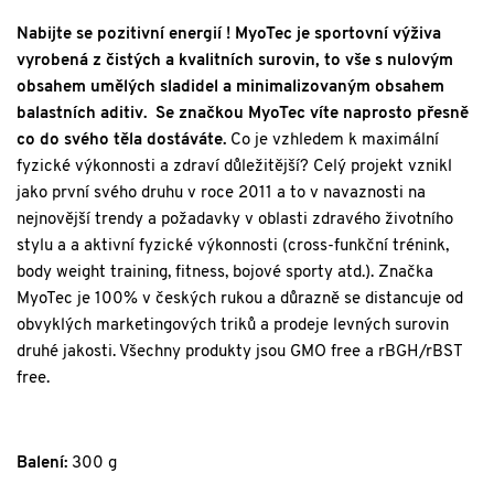
Nabijte se pozitivní energií ! MyoTec je sportovní výživa
vyrobená z čistých a kvalitních surovin, to vše s nulovým
obsahem umělých sladidel a minimalizovaným obsahem
balastních aditiv. Se značkou MyoTec víte naprosto přesně
co do svého těla dostáváte.
Co je vzhledem k maximální
fyzické výkonnosti a zdraví důležitější? Celý projekt vznikl
jako první svého druhu v roce 2011 a to v navaznosti na
nejnovější trendy a požadavky v oblasti zdravého životního
stylu a a aktivní fyzické výkonnosti (cross-funkční trénink,
body weight training, fitness, bojové sporty atd.). Značka
MyoTec je 100% v českých rukou a důrazně se distancuje od
obvyklých marketingových triků a prodeje levných surovin
druhé jakosti. Všechny produkty jsou GMO free a rBGH/rBST
free.
Balení:
300 g