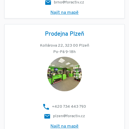
brno@foractiv.cz
Najít na mapě
Prodejna Plzeň
Kollárova 22, 323 00 Plzeň
Po-Pá 9-18h
+420 734 443 793
plzen@foractiv.cz
Najít na mapě