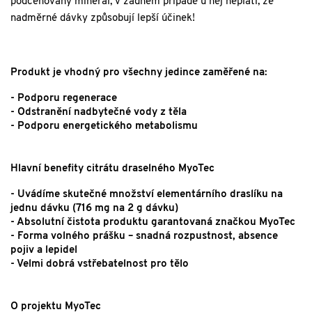
podceňovaný minerál, v žádném případě u něj neplatí, že
nadměrné dávky způsobují lepší účinek!
Produkt je vhodný pro všechny jedince zaměřené na:
- Podporu regenerace
- Odstranění nadbytečné vody z těla
- Podporu energetického metabolismu
Hlavní benefity citrátu draselného MyoTec
- Uvádíme skutečné množství elementárního draslíku na
jednu dávku (716 mg na 2 g dávku)
- Absolutní čistota produktu garantovaná značkou MyoTec
- Forma volného prášku – snadná rozpustnost, absence
pojiv a lepidel
- Velmi dobrá vstřebatelnost pro tělo
O projektu MyoTec