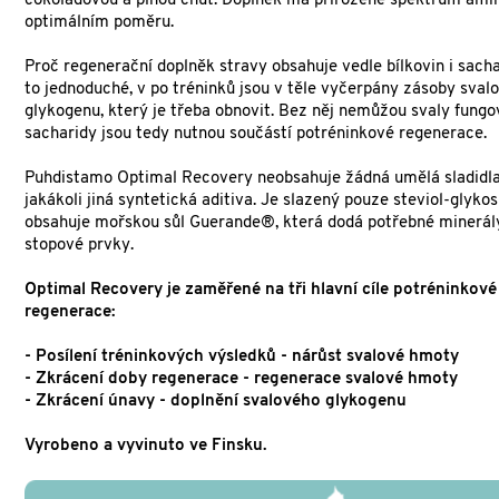
čokoládovou a plnou chuť. Doplněk má přirozené spektrum amin
optimálním poměru.
Proč regenerační doplněk stravy obsahuje vedle bílkovin i sach
to jednoduché, v po tréninků jsou v těle vyčerpány zásoby sval
glykogenu, který je třeba obnovit. Bez něj nemůžou svaly fungo
sacharidy jsou tedy nutnou součástí potréninkové regenerace.
Puhdistamo Optimal Recovery neobsahuje žádná umělá sladidla
jakákoli jiná syntetická aditiva. Je slazený pouze steviol-glyko
obsahuje mořskou sůl Guerande®, která dodá potřebné minerál
stopové prvky.
Optimal Recovery je zaměřené na tři hlavní cíle potréninkové
regenerace:
- Posílení tréninkových výsledků - nárůst svalové hmoty
- Zkrácení doby regenerace - regenerace svalové hmoty
- Zkrácení únavy - doplnění svalového glykogenu
Vyrobeno a vyvinuto ve Finsku.