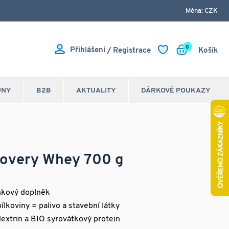
Měna: CZK
0
Přihlášení
/
Registrace
Košík
JNY
B2B
AKTUALITY
DÁRKOVÉ POUKAZY
covery Whey 700 g
nkový doplněk
ílkoviny = palivo a stavební látky
extrin a BIO syrovátkový protein