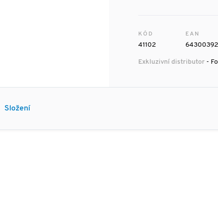
KÓD
EAN
41102
6430039
Exkluzivní distributor
- Fo
Složení