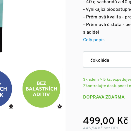
- 40 g sacharidů a 40 g
- Vynikající biodostupn
- Prémiová kvalita - p
- Prémiová čistota - be
sladidel
Celý popis
Skladem > 5 ks, expeduj
Zkontrolujte dostupnost 
DOPRAVA ZDARMA
499,00 Kč
445,54 Kč bez DPH