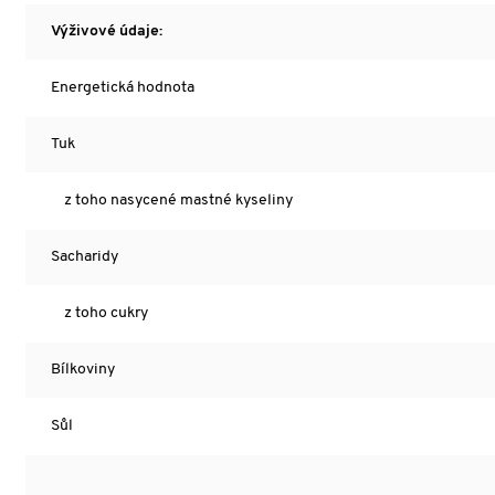
Výživové údaje:
Energetická hodnota
Tuk
z toho nasycené mastné kyseliny
Sacharidy
z toho cukry
Bílkoviny
Sůl