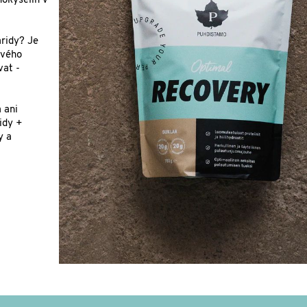
okyselin v
aridy? Je
ového
vat -
 ani
sidy +
y a