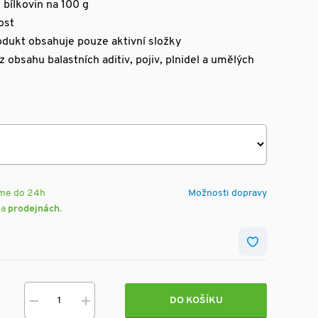
 bílkovin na 100 g
ost
rodukt obsahuje pouze aktivní složky
z obsahu balastních aditiv, pojiv, plnidel a umělých
eme do 24h
Možnosti dopravy
na
prodejnách
.
DO KOŠÍKU