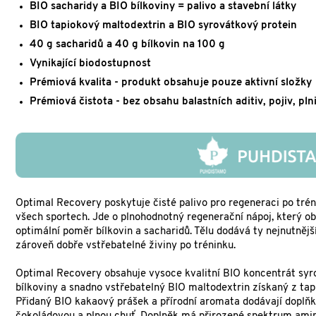
BIO sacharidy a BIO bílkoviny = palivo a stavební látky
BIO tapiokový maltodextrin a BIO syrovátkový protein
40 g sacharidů a 40 g bílkovin na 100 g
Vynikající biodostupnost
Prémiová kvalita - produkt obsahuje pouze aktivní složky
Prémiová čistota - bez obsahu balastních aditiv, pojiv, pln
Optimal Recovery poskytuje čisté palivo pro regeneraci po trén
všech sportech. Jde o plnohodnotný regenerační nápoj, který o
optimální poměr bílkovin a sacharidů. Tělu dodává ty nejnutnějš
zároveň dobře vstřebatelné živiny po tréninku.
Optimal Recovery obsahuje vysoce kvalitní BIO koncentrát sy
bílkoviny a snadno vstřebatelný BIO maltodextrin získaný z tap
Přidaný BIO kakaový prášek a přírodní aromata dodávají doplň