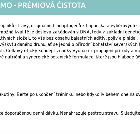
oplňků stravy, originálních adaptogenů z Laponska a výběrových s
 možné kvalitě je doslova zakódován v DNA, tedy v základní geneti
ivních složek, to vše bez obsahu balastních aditiv, pojiv a plnidel
výskytu daného druhu, ať se jedná o přírodní bohatství severských 
uli. Celkový etický koncept značky vychází z propojení přírody a m
é nutriční a synergické botanické formulace, které jsou hluboce ú
ekutiny. Berte po ukončení tréninku, nebo kdykoliv během dne na s
jte doporučenou denní dávku. Nenahrazuje pestrou stravu. Skladujte