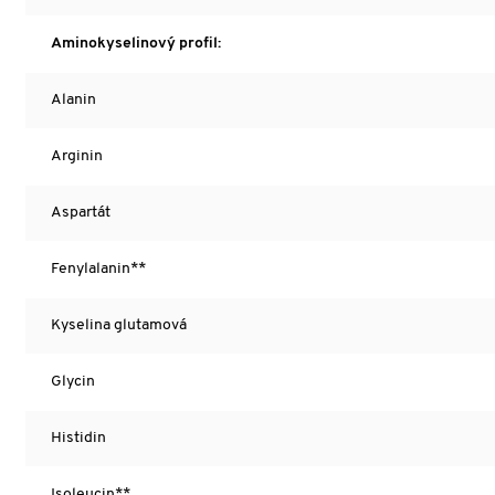
Aminokyselinový profil:
Alanin
Arginin
Aspartát
Fenylalanin**
Kyselina glutamová
Glycin
Histidin
Isoleucin**