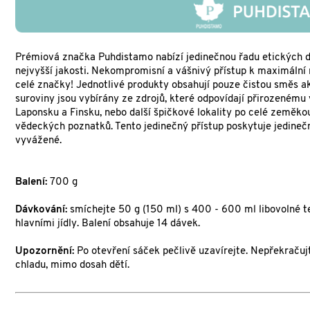
Prémiová značka Puhdistamo nabízí jedinečnou řadu etických d
nejvyšší jakosti. Nekompromisní a vášnivý přístup k maximální
celé značky! Jednotlivé produkty obsahují pouze čistou směs akt
suroviny jsou vybírány ze zdrojů, které odpovídají přirozenému 
Laponsku a Finsku, nebo další špičkové lokality po celé zeměko
vědeckých poznatků. Tento jedinečný přístup poskytuje jedinečn
vyvážené.
Balení:
700 g
Dávkování:
smíchejte 50 g (150 ml) s 400 - 600 ml libovolné t
hlavními jídly. Balení obsahuje 14 dávek.
Upozornění:
Po otevření sáček pečlivě uzavírejte. Nepřekraču
chladu, mimo dosah dětí.