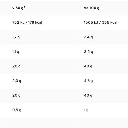
v 50 g*
ve 100 g
752 kJ / 178 kcal
1505 kJ / 355 kcal
1,7 g
3,4 g
1,1 g
2,2 g
20 g
40 g
2,3 g
4,6 g
20 g
40 g
0,5 g
1 g