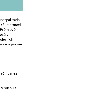
uperpotravin
cké informaci
. Prémiové
lesů v
oderních
činné a přesně
vačinu mezi
 v suchu a