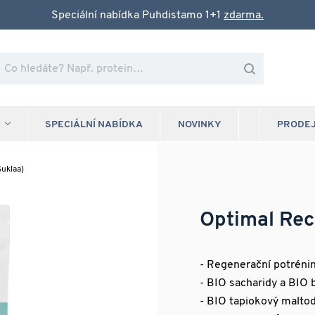
Speciální nabídka Puhdistamo 1+1
zdarma.
SPECIÁLNÍ NABÍDKA
NOVINKY
PRODE
uklaa)
Optimal Re
- Regenerační potréni
- BIO sacharidy a BIO b
- BIO tapiokový maltod