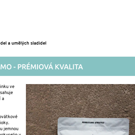
idel a umělých sladidel
inku ve
bsahuje
í a
rovátkové
ioky.
ku jemnou