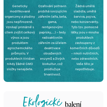
Geneticky
Ozařování potravin
Žádná umělá
modifikované
probíhá ionizujícím
sladidla, umělá
organizmy a plodiny
zářením (alfa, beta,
barviva, pojiva,
jsou nepřirozené.
gama,
nebo konzervanty.
Vznikají primárně s
rentgenovými
Tyto tzv. pomocné
cílem zvýšit celkový
paprsky,…) – tedy
látky jsou v mnoha
výnos a jsou
radioaktivním
produktech
produktem
zářením za účelem
zastoupeny z
agrochemického
deaktivace
komerčních důvodů
průmyslu. V
obsažených
– nikoli nutričních,
produktech Viridian
enzymů a živých
nebo zdravotních.
nikdy žádné GMO
biokultur, což
Vaše tělo je
složky nenajdete.
prodlužuje
nepotřebuje.
trvanlivost.
Ekologické
balení