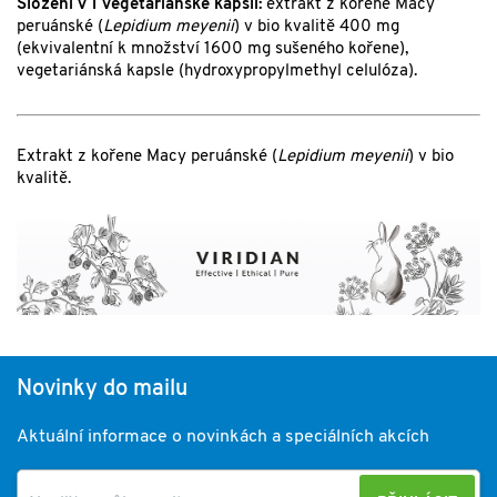
Složení v 1 vegetariánské kapsli:
extrakt z kořene Macy
peruánské (
Lepidium meyenii
) v bio kvalitě 400 mg
(ekvivalentní k množství 1600 mg sušeného kořene),
vegetariánská kapsle (hydroxypropylmethyl celulóza).
Extrakt z kořene Macy peruánské (
Lepidium meyenii
) v bio
kvalitě.
Novinky do mailu
Aktuální informace o novinkách a speciálních akcích