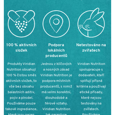
100 % aktivních
Podpora
Netestováno na
složek
lokálních
zvířatech
producentů
Produkty Viridian
Jednou z klíčových
Viridian Nutrition
Nutrition obsahují
a nosných zásad
spolupracuje s
100 % čistou směs
Viridian Nutrition je
dodavateli, kteří
aktivních složek, to
podpora místních
splňují přísná
vše bez obsahu
producentů, s nimiž
kritéria a používají
balastních aditiv,
má velmi korektní,
etické přísady,
pojiv a plnidel.
dlouhodobé a
které nejsou
Používáme pouze
férové vztahy.
testovány na
takové ingredience,
Viridian Nutrition
zvířatech.
které jsou nejen
tak garantuje
Používáme