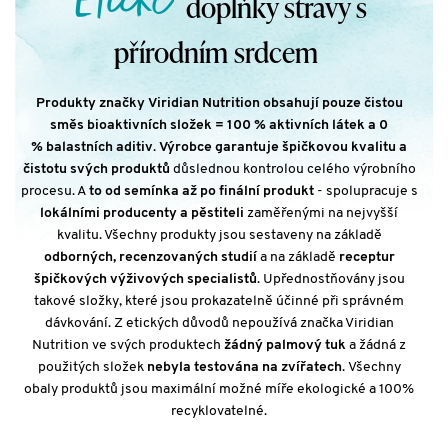
Etické
doplňky stravy s
přírodním srdcem
Produkty značky Viridian Nutrition obsahují pouze čistou
směs bioaktivních složek = 100 % aktivních látek a 0
% balastních aditiv
.
Výrobce garantuje špičkovou kvalitu a
čistotu svých produktů
důslednou kontrolou celého výrobního
procesu. A
to od semínka až po finální produkt
- spolupracuje s
lokálními producenty a pěstiteli
zaměřenými na nejvyšší
kvalitu. Všechny produkty jsou sestaveny na základě
odborných, recenzovaných studií
a na základě
receptur
špičkových výživových specialistů
. Upřednostňovány jsou
takové složky, které jsou prokazatelně účinné při správném
dávkování. Z etických důvodů nepoužívá značka Viridian
Nutrition ve svých produktech
žádný palmový tuk
a žádná z
použitých složek
nebyla testována na zvířatech
. Všechny
obaly produktů jsou maximální možné míře ekologické a 100%
recyklovatelné.