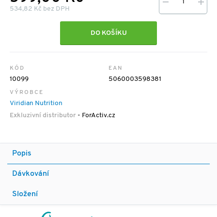
534,82 Kč bez DPH
DO KOŠÍKU
KÓD
EAN
10099
5060003598381
VÝROBCE
Viridian Nutrition
Exkluzivní distributor
- ForActiv.cz
Popis
Dávkování
Složení