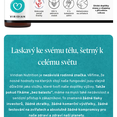
Laskavý ke svému tělu, šetrný k
celému světu
Viridian Nutrition je
nezávislá rodinná značka.
Věříme, že
nosné hodnoty na kterých stojí naše fungování jsou stejně
důležité jako složky, které tvoří naše doplňky výživy.
Takže
pokud říkáme „bez balastu“
, máme na mysli také nezávislost a
seriózní přístup k zákazníkovi. To znamená
žádné tlaky
investorů, žádné zkratky, žádné komerční výstřelky, žádné
testování na zvířatech a absolutně žádné kompromisy pro
naše zdraví a zdraví naší planety.