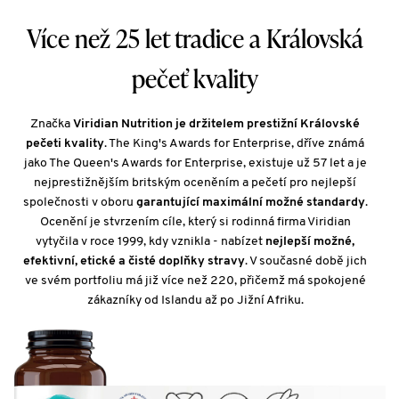
Více než 25 let tradice a Královská
pečeť kvality
Značka
Viridian Nutrition je držitelem prestižní Královské
pečeti kvality
. The King's Awards for Enterprise, dříve známá
jako The Queen's Awards for Enterprise, existuje už 57 let a je
nejprestižnějším britským oceněním a pečetí pro nejlepší
společnosti v oboru
garantující maximální možné standardy
.
Ocenění je stvrzením cíle, který si rodinná firma Viridian
vytyčila v roce 1999, kdy vznikla - nabízet
nejlepší možné,
efektivní, etické a čisté doplňky stravy
. V současné době jich
ve svém portfoliu má již více než 220, přičemž má spokojené
zákazníky od Islandu až po Jižní Afriku.