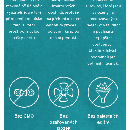
maximálně účinné a
kvalitu svých
suroviny, které jsou
využitelné, ale také
doplňků, protože
založeny na
přirozené pro lidské
má přehled o celém
recenzovaných
tělo, životní
výrobním procesu -
vědeckých studiích
prostředí a celou
od semínka až po
a pochází z
naši planetu.
finální produkt.
nejlepších
dostupných
bioklimatických
podmínek pro
optimální účinek
.
Bez GMO
Bez
Bez balastních
ozařovaných
aditiv
složek