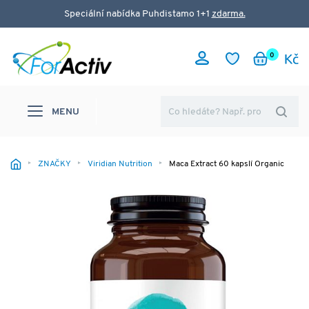
Speciální nabídka Puhdistamo 1+1
zdarma.
0
MENU
ZNAČKY
Viridian Nutrition
Maca Extract 60 kapslí Organic