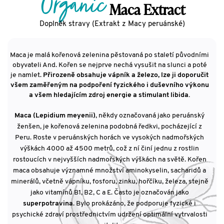
Organic
Maca Extract
Doplněk stravy (Extrakt z Macy peruánské)
Maca je malá kořenová zelenina pěstovaná po staletí původními
obyvateli And. Kořen se nejprve nechá vysušit na slunci a poté
je namlet.
Přirozeně obsahuje vápník a železo, lze ji doporučit
všem zaměřeným na podpoření fyzického i duševního výkonu
a všem hledajícím zdroj energie a stimulant libida.
Maca (Lepidium meyenii)
, někdy označovaná jako peruánský
ženšen, je kořenová zelenina podobná ředkvi, pocházející z
Peru. Roste v peruánských horách ve vysokých nadmořských
výškách 4000 až 4500 metrů, což z ní činí jednu z rostlin
rostoucích v nejvyšších nadmořských výškách na světě. Kořen
maca obsahuje významné množství aminokyselin, sacharidů a
minerálů, včetně vápníku, fosforu, zinku, hořčíku, železa, stejně
jako vitamínů B1, B2, C a E. Často je označován jako
superpotravina
. Bylo prokázáno, že podporuje fyzické i
psychické zdraví prostřednictvím udržení optimální vytrvalosti