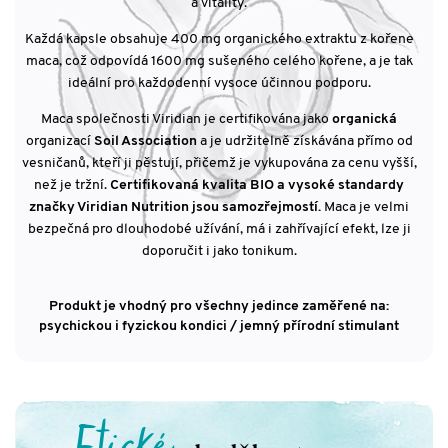
a vitality.
Každá kapsle obsahuje 400 mg organického extraktu z kořene
maca, což odpovídá 1600 mg sušeného celého kořene, a je tak
ideální pro každodenní vysoce účinnou podporu.
Maca společnosti Viridian je certifikována jako
organická
organizací
Soil Association
a je udržitelně získávána přímo od
vesničanů, kteří ji pěstují, přičemž je vykupována za cenu vyšší,
než je tržní.
Certifikovaná kvalita BIO a vysoké standardy
značky Viridian Nutrition jsou samozřejmostí.
Maca je velmi
bezpečná pro dlouhodobé užívání, má i zahřívající efekt, lze ji
doporučit i jako tonikum.
Produkt je vhodný pro všechny jedince zaměřené na:
psychickou i fyzickou kondici / jemný přírodní stimulant