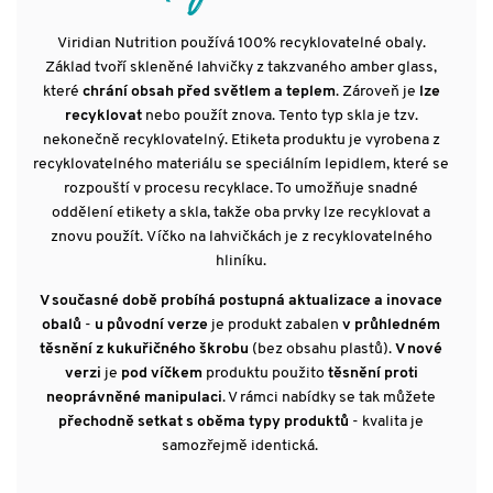
Viridian Nutrition používá 100% recyklovatelné obaly.
Základ tvoří skleněné lahvičky z takzvaného amber glass,
které
chrání obsah před světlem a teplem
. Zároveň je
lze
recyklovat
nebo použít znova. Tento typ skla je tzv.
nekonečně recyklovatelný. Etiketa produktu je vyrobena z
recyklovatelného materiálu se speciálním lepidlem, které se
rozpouští v procesu recyklace. To umožňuje snadné
oddělení etikety a skla, takže oba prvky lze recyklovat a
znovu použít. Víčko na lahvičkách je z recyklovatelného
hliníku.
V současné době probíhá postupná aktualizace a inovace
obalů
-
u původní verze
je produkt zabalen
v průhledném
těsnění z kukuřičného škrobu
(bez obsahu plastů).
V nové
verzi
je
pod víčkem
produktu použito
těsnění proti
neoprávněné manipulaci
. V rámci nabídky se tak můžete
přechodně setkat s oběma typy produktů
- kvalita je
samozřejmě identická.