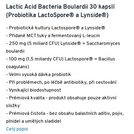
Lactic Acid Bacteria Boulardii 30 kapslí
(Probiotika LactoSpore® a Lynside®)
- Probiotické kultury Lactospore® a Lynside®
- Přidané MCT tuky a fermentovaný L-leucin
- 250 mg (5 miliard CFU) Lynside® = Saccharomyces
boulardii
- 100 mg (1,5 miliardy CFU) Lactospore® = Bacillus
coagulans)
- Velmi vysoká dávka probiotik
- Při problémech, po léčbě antibiotiky, při cestování
- Vynikající biodostupnost
- Prémiová kvalita - produkt obsahuje pouze aktivní
složky
- Prémiová čistota - bez obsahu balastních aditiv, pojiv,
plnidel a umělých sladidel
Celý popis