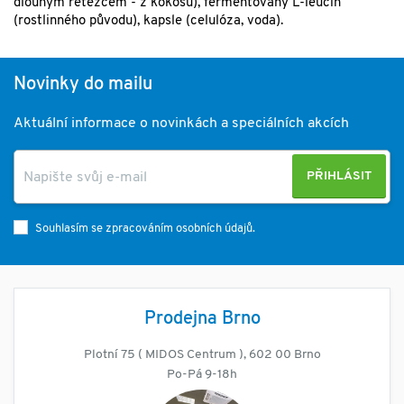
dlouhým řetězcem - z kokosu), fermentovaný L-leucin
(rostlinného původu), kapsle (celulóza, voda).
Novinky do mailu
Aktuální informace o novinkách a speciálních akcích
PŘIHLÁSIT
Souhlasím se zpracováním osobních údajů.
Prodejna Brno
Plotní 75 ( MIDOS Centrum ), 602 00 Brno
Po-Pá 9-18h