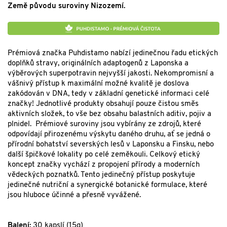
Země původu suroviny Nizozemí.
Prémiová značka Puhdistamo nabízí jedinečnou řadu etických
doplňků stravy, originálních adaptogenů z Laponska a
výběrových superpotravin nejvyšší jakosti. Nekompromisní a
vášnivý přístup k maximální možné kvalitě je doslova
zakódován v DNA, tedy v základní genetické informaci celé
značky! Jednotlivé produkty obsahují pouze čistou směs
aktivních složek, to vše bez obsahu balastních aditiv, pojiv a
plnidel. Prémiové suroviny jsou vybírány ze zdrojů, které
odpovídají přirozenému výskytu daného druhu, ať se jedná o
přírodní bohatství severských lesů v Laponsku a Finsku, nebo
další špičkové lokality po celé zeměkouli. Celkový etický
koncept značky vychází z propojení přírody a moderních
vědeckých poznatků. Tento jedinečný přístup poskytuje
jedinečné nutriční a synergické botanické formulace, které
jsou hluboce účinné a přesně vyvážené.
Balení:
30 kapslí (15g)