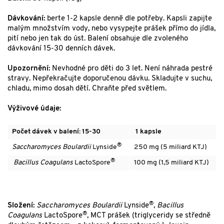
Dávkování:
berte 1-2 kapsle denně dle potřeby. Kapsli zapijte
malým množstvím vody, nebo vysypejte prášek přímo do jídla,
pití nebo jen tak do úst. Balení obsahuje dle zvoleného
dávkování 15-30 denních dávek.
Upozornění:
Nevhodné pro děti do 3 let. Není náhrada pestré
stravy. Nepřekračujte doporučenou dávku. Skladujte v suchu,
chladu, mimo dosah dětí. Chraňte před světlem.
Výživové údaje:
Počet dávek v balení: 15-30
1 kapsle
®
Saccharomyces Boulardii
Lynside
250 mg (5 miliard KTJ)
®
Bacillus Coagulans
LactoSpore
100 mg (1,5 miliard KTJ)
®
Složení:
Saccharomyces Boulardii
Lynside
,
Bacillus
®
Coagulans
LactoSpore
, MCT prášek (triglyceridy se středně