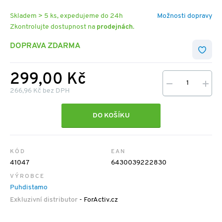
Skladem > 5 ks, expedujeme do 24h
Možnosti dopravy
Zkontrolujte dostupnost na
prodejnách
.
DOPRAVA ZDARMA
299,00 Kč
266,96 Kč bez DPH
DO KOŠÍKU
KÓD
EAN
41047
6430039222830
VÝROBCE
Puhdistamo
Exkluzivní distributor
- ForActiv.cz