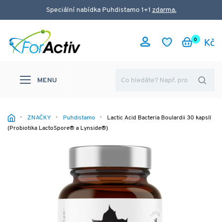
Speciální nabídka Puhdistamo 1+1
zdarma.
0
MENU
ZNAČKY
Puhdistamo
Lactic Acid Bacteria Boulardii 30 kapslí
(Probiotika LactoSpore® a Lynside®)