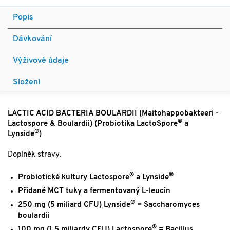
Popis
Dávkování
Výživové údaje
Složení
LACTIC ACID BACTERIA BOULARDII (Maitohappobakteeri -
®
Lactospore & Boulardii) (Probiotika LactoSpore
a
®
Lynside
)
Doplněk stravy.
®
®
Probiotické kultury Lactospore
a Lynside
Přidané MCT tuky a fermentovaný L-leucin
®
250 mg (5 miliard CFU) Lynside
= Saccharomyces
boulardii
®
100 mg (1,5 miliardy CFU) Lactospore
= Bacillus