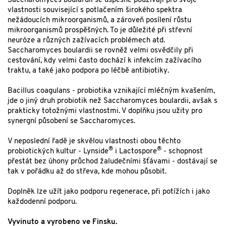
Saccharomyces boulardii se úspěšně používají pro svoje
vlastnosti související s potlačením širokého spektra
nežádoucích mikroorganismů, a zároveň posílení růstu
mikroorganismů prospěšných. To je důležité při střevní
neuróze a různých zažívacích problémech atd.
Saccharomyces boulardii se rovněž velmi osvědčily při
cestování, kdy velmi často dochází k infekcím zažívacího
traktu, a také jako podpora po léčbě antibiotiky.
Bacillus coagulans - probiotika vznikající mléčným kvašením,
jde o jiný druh probiotik než Saccharomyces boulardii, avšak s
prakticky totožnými vlastnostmi. V doplňku jsou užity pro
synergní působení se Saccharomyces.
V neposlední řadě je skvělou vlastnosti obou těchto
®
®
probiotických kultur - Lynside
i Lactospore
- schopnost
přestát bez úhony průchod žaludečními šťávami - dostávají se
tak v pořádku až do střeva, kde mohou působit.
Doplněk lze užít jako podporu regenerace, při potížích i jako
každodenní podporu.
Vyvinuto a vyrobeno ve Finsku.