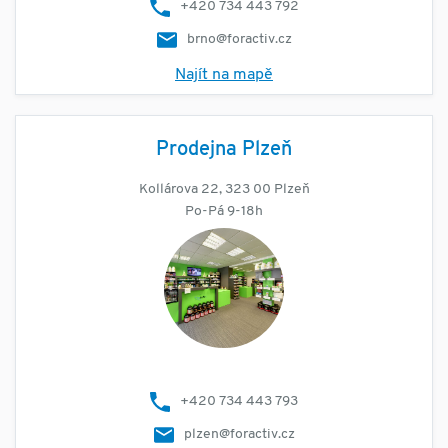
+420 734 443 792
brno@foractiv.cz
Najít na mapě
Prodejna Plzeň
Kollárova 22, 323 00 Plzeň
Po-Pá 9-18h
+420 734 443 793
plzen@foractiv.cz