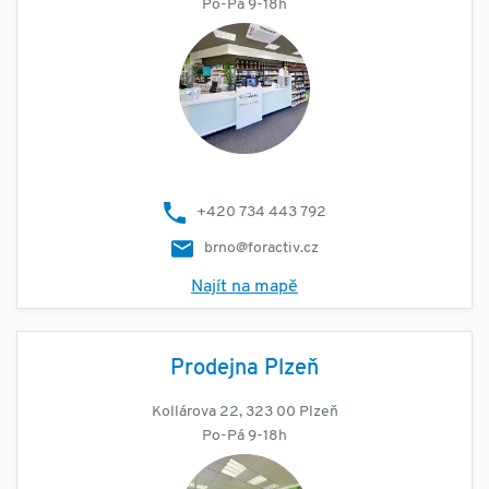
Po-Pá 9-18h
+420 734 443 792
brno@foractiv.cz
Najít na mapě
Prodejna Plzeň
Kollárova 22, 323 00 Plzeň
Po-Pá 9-18h