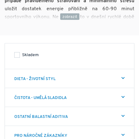
případě pravidelného stravování a minimálního stresu
uložit dostatek energie přibližně na 60-90 minut
sportovního výkonu. Ne vždy se to v dnešní rychlé době
podaří.
Pro mnoho lidí je nemožné sportovat
bezprostředně po větším jídle, řešením tak mohou být
lehce stravitelné energetické tyčinky a gely, popř.
energetické nápoje. Pokud za sebou máte navíc těžký
Skladem
den v práci, kofein Vás nakopne k tomu, abyste podali
sportovní výkon, i když se vám úplně nechce.
Ať už
hledáte jakoukoliv variantu, u nás si můžete být jisti, že je
DIETA - ŽIVOTNÍ STYL
vše GMO free, u vybraných produktů s minimalizovaným,
nebo nulovým obsahem balastních aditiv a umělých
sladidel. Vybírat můžete opravdu z kvalitních produktů!
ČISTOTA - UMĚLÁ SLADIDLA
OSTATNÍ BALASTNÍ ADITIVA
PRO NÁROČNÉ ZÁKAZNÍKY