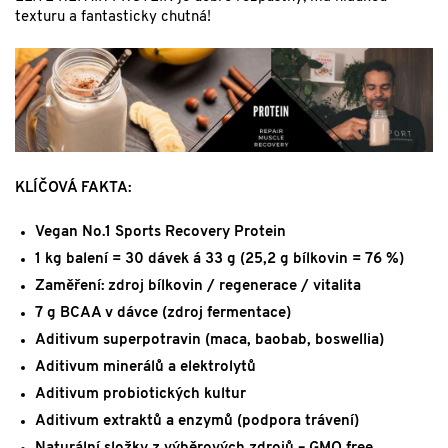
texturu a fantasticky chutná!
KLÍČOVÁ FAKTA:
Vegan No.1 Sports Recovery Protein
1 kg balení = 30 dávek á 33 g (25,2 g bílkovin = 76 %)
Zaměření: zdroj bílkovin / regenerace / vitalita
7 g BCAA v dávce (zdroj fermentace)
Aditivum superpotravin (maca, baobab, boswellia)
Aditivum minerálů a elektrolytů
Aditivum probiotických kultur
Aditivum extraktů a enzymů (podpora trávení)