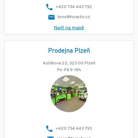
+420 734 443 792
brno@foractiv.cz
Najít na mapě
Prodejna Plzeň
Kollárova 22, 323 00 Plzeň
Po-Pá 9-18h
+420 734 443 793