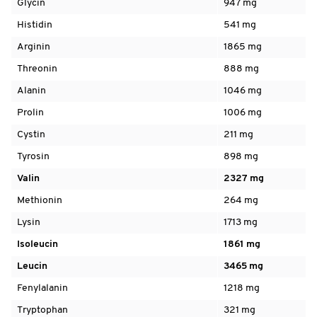
Glycin
947 mg
Histidin
541 mg
Arginin
1865 mg
Threonin
888 mg
Alanin
1046 mg
Prolin
1006 mg
Cystin
211 mg
Tyrosin
898 mg
Valin
2327 mg
Methionin
264 mg
Lysin
1713 mg
Isoleucin
1861 mg
Leucin
3465 mg
Fenylalanin
1218 mg
Tryptophan
321 mg