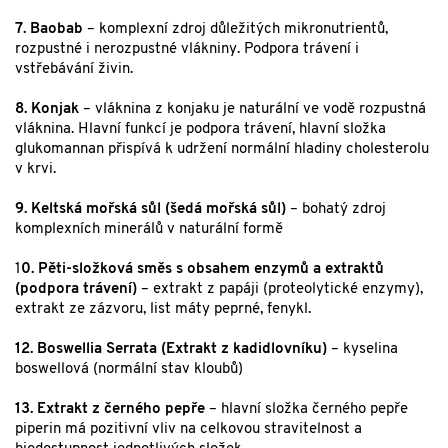
7. Baobab
– komplexní zdroj důležitých mikronutrientů,
rozpustné i nerozpustné vlákniny. Podpora trávení i
vstřebávání živin.
8. Konjak
– vláknina z konjaku je naturální ve vodě rozpustná
vláknina. Hlavní funkcí je podpora trávení, hlavní složka
glukomannan přispívá k udržení normální hladiny cholesterolu
v krvi.
9. Keltská mořská sůl (šedá mořská sůl)
– bohatý zdroj
komplexních minerálů v naturální formě
1
0. Pěti-složková směs s obsahem enzymů a extraktů
(podpora trávení)
– extrakt z papáji (proteolytické enzymy),
extrakt ze zázvoru, list máty peprné, fenykl.
12. Boswellia Serrata
(Extrakt z kadidlovníku)
– kyselina
boswellová (normální stav kloubů)
13. Extrakt z černého pepře
– hlavní složka černého pepře
piperin má pozitivní vliv na celkovou stravitelnost a