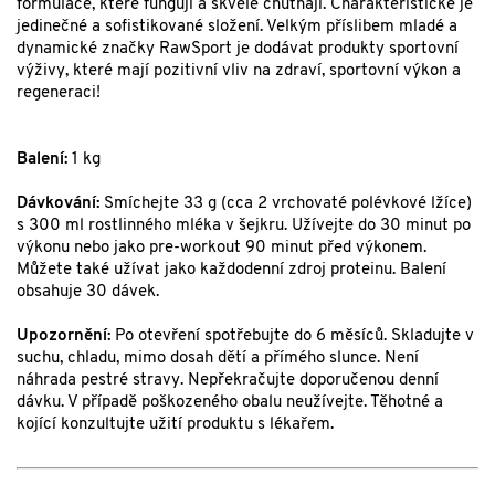
formulace, které fungují a skvěle chutnají. Charakteristické je
jedinečné a sofistikované složení. Velkým příslibem mladé a
dynamické značky RawSport je dodávat produkty sportovní
výživy, které mají pozitivní vliv na zdraví, sportovní výkon a
regeneraci!
Balení:
1 kg
Dávkování:
Smíchejte 33 g (cca 2 vrchovaté polévkové lžíce)
s 300 ml rostlinného mléka v šejkru. Užívejte do 30 minut po
výkonu nebo jako pre-workout 90 minut před výkonem.
Můžete také užívat jako každodenní zdroj proteinu. Balení
obsahuje 30 dávek.
Upozornění:
Po otevření spotřebujte do 6 měsíců. Skladujte v
suchu, chladu, mimo dosah dětí a přímého slunce. Není
náhrada pestré stravy. Nepřekračujte doporučenou denní
dávku. V případě poškozeného obalu neužívejte. Těhotné a
kojící konzultujte užití produktu s lékařem.