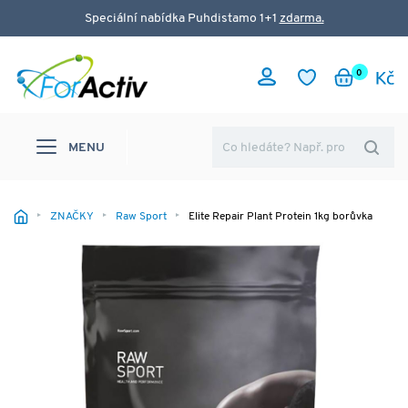
Speciální nabídka Puhdistamo 1+1
zdarma.
0
MENU
ZNAČKY
Raw Sport
Elite Repair Plant Protein 1kg borůvka