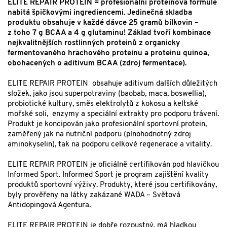
ELITE REPAIR PROTEIN = profesionální proteinová formule
nabitá špičkovými ingrediencemi. Jedinečná skladba
produktu obsahuje v každé dávce 25 gramů bílkovin –
z toho 7 g BCAA a 4 g glutaminu! Základ tvoří kombinace
nejkvalitnějších rostlinných proteinů z organicky
fermentovaného hrachového proteinu a proteinu quinoa,
obohacených o aditivum BCAA (zdroj fermentace).
ELITE REPAIR PROTEIN obsahuje aditivum dalších důležitých
složek, jako jsou superpotraviny (baobab, maca, boswellia),
probiotické kultury, směs elektrolytů z kokosu a keltské
mořské soli, enzymy a speciální extrakty pro podporu trávení.
Produkt je koncipován jako profesionální sportovní protein,
zaměřený jak na nutriční podporu (plnohodnotný zdroj
aminokyselin), tak na podporu celkové regenerace a vitality.
ELITE REPAIR PROTEIN je oficiálně certifikován pod hlavičkou
Informed Sport. Informed Sport je program zajištění kvality
produktů sportovní výživy. Produkty, které jsou certifikovány,
byly prověřeny na látky zakázané WADA – Světová
Antidopingová Agentura.
ELITE REPAIR PROTEIN je dobře rozpustný, má hladkou