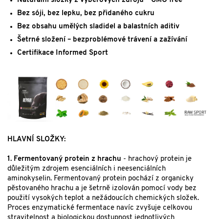
Naturální složky z výběrových zdrojů – GMO free
Bez sóji, bez lepku, bez přidaného cukru
Bez obsahu umělých sladidel a balastních aditiv
Šetrné složení – bezproblémové trávení a zažívání
Certifikace Informed Sport
HLAVNÍ SLOŽKY:
1. Fermentovaný protein z hrachu
- hrachový protein je
důležitým zdrojem esenciálních i neesenciálních
aminokyselin. Fermentovaný protein pochází z organicky
pěstovaného hrachu a je šetrně izolován pomocí vody bez
použití vysokých teplot a nežádoucích chemických složek.
Proces enzymatické fermentace navíc zvyšuje celkovou
stravitelnost a biologickou dostupnost jednotlivých