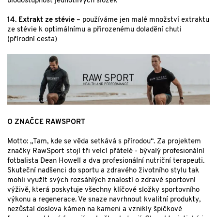
biodostupnost jednotlivých složek
14. Extrakt ze stévie
– používáme jen malé množství extraktu
ze stévie k optimálnímu a přirozenému doladění chuti
(přírodní cesta)
O ZNAČCE RAWSPORT
Motto: „Tam, kde se věda setkává s přírodou“. Za projektem
značky RawSport stojí tři velcí přátelé - bývalý profesionální
fotbalista Dean Howell a dva profesionální nutriční terapeuti.
Skuteční nadšenci do sportu a zdravého životního stylu tak
mohli využít svých rozsáhlých znalostí o zdravé sportovní
výživě, která poskytuje všechny klíčové složky sportovního
výkonu a regenerace. Ve snaze navrhnout kvalitní produkty,
nezůstal doslova kámen na kameni a vznikly špičkové