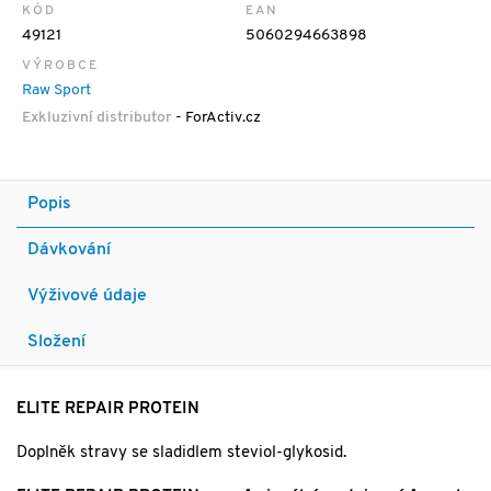
KÓD
EAN
49121
5060294663898
VÝROBCE
Raw Sport
Exkluzivní distributor
- ForActiv.cz
Popis
Dávkování
Výživové údaje
Složení
ELITE REPAIR PROTEIN
Doplněk stravy se sladidlem steviol-glykosid.