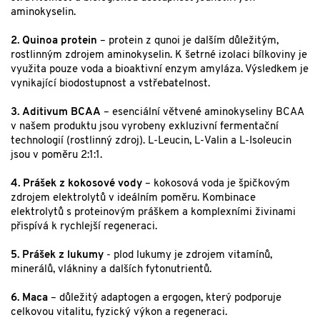
aminokyselin.
2. Quinoa protein
– protein z qunoi je dalším důležitým,
rostlinným zdrojem aminokyselin. K šetrné izolaci bílkoviny je
využita pouze voda a bioaktivní enzym amyláza. Výsledkem je
vynikající biodostupnost a vstřebatelnost.
3. Aditivum BCAA
– esenciální větvené aminokyseliny BCAA
v našem produktu jsou vyrobeny exkluzivní fermentační
technologií (rostlinný zdroj). L-Leucin, L-Valin a L-Isoleucin
jsou v poměru 2:1:1.
4. Prášek z kokosové vody
– kokosová voda je špičkovým
zdrojem elektrolytů v ideálním poměru. Kombinace
elektrolytů s proteinovým práškem a komplexními živinami
přispívá k rychlejší regeneraci.
5. Prášek z lukumy
- plod lukumy je zdrojem vitamínů,
minerálů, vlákniny a dalších fytonutrientů.
6. Maca
– důležitý adaptogen a ergogen, který podporuje
celkovou vitalitu, fyzický výkon a regeneraci.