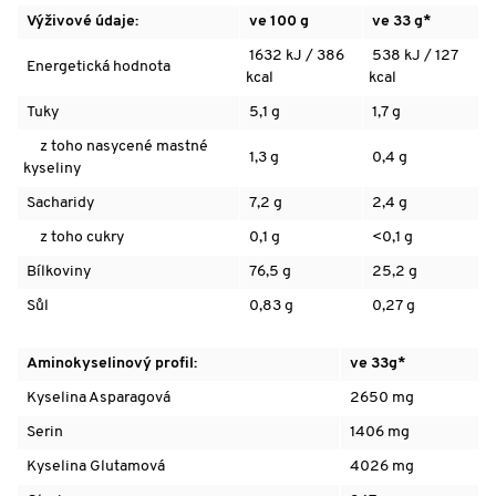
Výživové údaje:
ve 100 g
ve 33 g*
1632 kJ / 386
538 kJ / 127
Energetická hodnota
kcal
kcal
Tuky
5,1 g
1,7 g
z toho nasycené mastné
1,3 g
0,4 g
kyseliny
Sacharidy
7,2 g
2,4 g
z toho cukry
0,1 g
<0,1 g
Bílkoviny
76,5 g
25,2 g
Sůl
0,83 g
0,27 g
Aminokyselinový profil:
ve 33g*
Kyselina Asparagová
2650 mg
Serin
1406 mg
Kyselina Glutamová
4026 mg