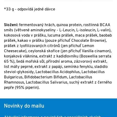
*33 g - odpovídá jedné dávce
Složení:
fermentovaný hrách, quinoa protein, rostlinná BCAA
směs (větvené aminokyseliny - L-Leucin, L-isoleucin, L-valin),
kokosová voda v prášku, lucuma prášek, maca prášek, baobab
prášek, kakao v prášku (pouze příchuť Chocolate Brownie),
prášek z lyofilizovaných citrónů (jen příchuť Lemon
Cheesecake), ceylonská skořice (jen příchuť Vanilla cinamon),
konjaková vláknina, extrakt z kadidlovníku (Boswellia serrata
65 %), šedá mořská sůl, přírodní aroma, zázvorový extrakt,
list máty peprné, extrakt z papáji, semínko fenyklu, sladidlo
steviol-glykosidy, Lactobacillus Acidophilus, Lactobacillus
Bulgaricus, Bifidobacterium Bifidum, Lactobacillus
Rhamnosus, Lactobacillus Salivarius, suchý extrakt z černého
pepře (95% piperin).
Novinky do mailu