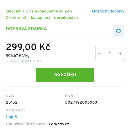
Skladem > 5 ks, expedujeme do 24h
Možnosti dopravy
Zkontrolujte dostupnost na
prodejnách
.
DOPRAVA ZDARMA
299,00 Kč
996,67 Kč/kg
266,96 Kč bez DPH
DO KOŠÍKU
KÓD
EAN
25152
5027492006063
VÝROBCE
High5
Exkluzivní distributor
- ForActiv.cz