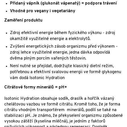
Přidaný vápník (glukonát vápenatý) = podpora trávení
Vhodné pro vegany i vegetariány
Zaměření produktu
Zdroj efektivní energie během fyzického výkonu - zdroj
okamžitě využitelné energie a elektrolytů.
Zvýšení energetických zásob organizmu před výkonem -
zdroj lehce využitelné energie, jedna dávka odpovídá
dvěma plným porcím vařených těstovin.
Není nutné se přejídat, dodržujte klasický dietní režim,
potřebnou a efektivní svalovou energii ve formě glykogenu
vám dodá Isotonic Hydration
Citrátové formy minerálů = pH+
Isotonic Hydration obsahuje sodík, draslík a hořčík vázaný
chelátovou vazbou ve formě citrátu. Kromě toho, že je forma
citrátu vhodným transportérem minerálů, podílí se také na
stabilizaci pH. Je známo, že překyselení organizmu způsobené
vysokou zátěží (kyselina mléčná), je jedním z faktorů