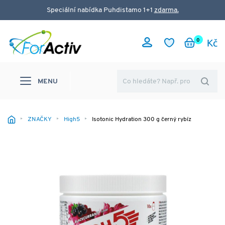
Speciální nabídka Puhdistamo 1+1
zdarma.
0
MENU
ZNAČKY
High5
Isotonic Hydration 300 g černý rybíz