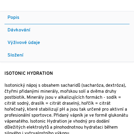
Popis
Dávkování
Výživové údaje
Složení
ISOTONIC HYDRATION
Isotonický nápoj s obsahem sacharidů (sacharóza, dextróza),
čtyřmi přidanými minerály, mořskou solí a dvěma druhy
postbiotik. Minerály jsou v alkalizujících formách - sodík =
citrát sodný, draslík = citrát draselný, hořčík = citrát
hořečnatý, které stabilizují pH a jsou tak určené pro aktivní a
profesionální sportovce. Přidaný vápník je ve formě glukonátu
vápenatého. Isotonic Hydration je vhodný pro dodání
důležitých elektrolytů a plnohodnotnou hydrataci během
silového i vytrvalostního výkonu.