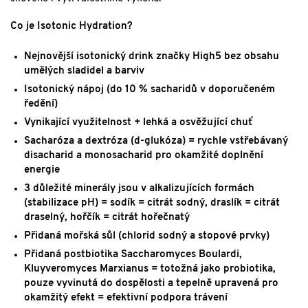
Co je Isotonic Hydration?
Nejnovější isotonický drink značky High5 bez obsahu
umělých sladidel a barviv
Isotonický nápoj (do 10 % sacharidů v doporučeném
ředění)
Vynikající využitelnost + lehká a osvěžující chuť
Sacharóza a dextróza (d-glukóza) = rychle vstřebávaný
disacharid a monosacharid pro okamžité doplnění
energie
3 důležité minerály jsou v alkalizujících formách
(stabilizace pH) = sodík = citrát sodný, draslík = citrát
draselný, hořčík = citrát hořečnatý
Přidaná mořská sůl (chlorid sodný a stopové prvky)
Přidaná postbiotika Saccharomyces Boulardi,
Kluyveromyces Marxianus = totožná jako probiotika,
pouze vyvinutá do dospělosti a tepelně upravená pro
okamžitý efekt = efektivní podpora trávení