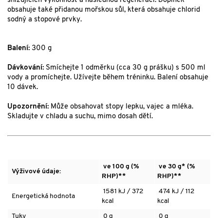
snižujících výkonnost a následnou regeneraci. Doplněk
obsahuje také přidanou mořskou sůl, která obsahuje chlorid
sodný a stopové prvky.
Balení:
300 g
Dávkování:
Smíchejte 1 odměrku (cca 30 g prášku) s 500 ml
vody a promíchejte. Užívejte během tréninku. Balení obsahuje
10 dávek.
Upozornění:
Může obsahovat stopy lepku, vajec a mléka.
Skladujte v chladu a suchu, mimo dosah dětí.
ve 100 g (%
ve 30 g* (%
Výživové údaje:
RHP)**
RHP)**
1581 kJ / 372
474 kJ / 112
Energetická hodnota
kcal
kcal
Tuky
0 g
0 g