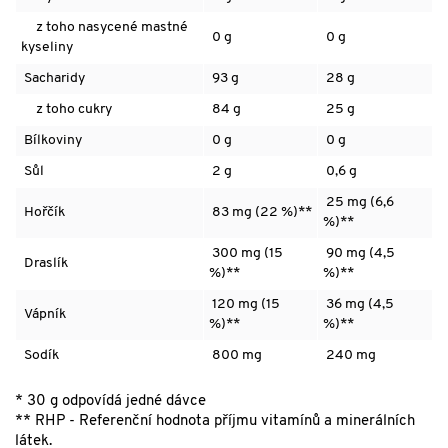
z toho nasycené mastné
0 g
0 g
kyseliny
Sacharidy
93 g
28 g
z toho cukry
84 g
25 g
Bílkoviny
0 g
0 g
Sůl
2 g
0,6 g
25 mg (6,6
Hořčík
83 mg (22 %)**
%)**
300 mg (15
90 mg (4,5
Draslík
%)**
%)**
120 mg (15
36 mg (4,5
Vápník
%)**
%)**
Sodík
800 mg
240 mg
* 30 g odpovídá jedné dávce
** RHP - Referenční hodnota příjmu vitamínů a minerálních
látek.