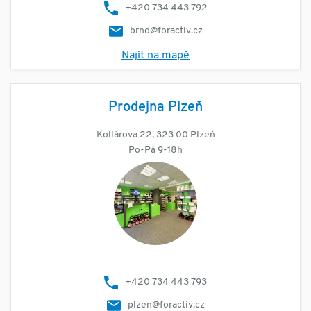
+420 734 443 792
brno@foractiv.cz
Najít na mapě
Prodejna Plzeň
Kollárova 22, 323 00 Plzeň
Po-Pá 9-18h
+420 734 443 793
plzen@foractiv.cz