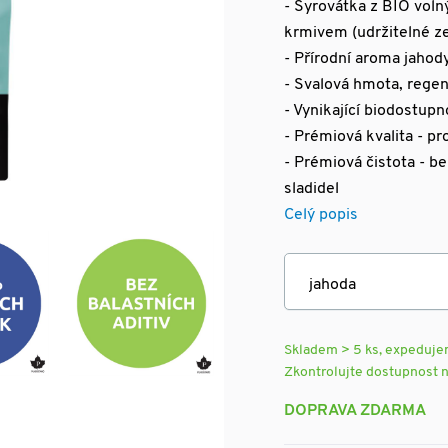
- Syrovátka z BIO vol
krmivem (udržitelné z
- Přírodní aroma jahod
- Svalová hmota, rege
- Vynikající biodostupn
- Prémiová kvalita - p
- Prémiová čistota - be
sladidel
Celý popis
Skladem > 5 ks, expeduj
Zkontrolujte dostupnost 
DOPRAVA ZDARMA