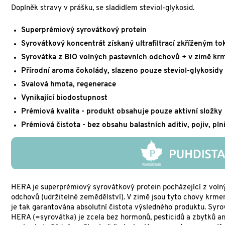
Doplněk stravy v prášku, se sladidlem steviol-glykosid.
Superprémiový syrovátkový protein
Syrovátkový koncentrát získaný ultrafiltrací zkříženým to
Syrovátka z BIO volných pastevních odchovů + v zimě kr
Přírodní aroma čokolády, slazeno pouze steviol-glykosidy
Svalová hmota, regenerace
Vynikající biodostupnost
Prémiová kvalita - produkt obsahuje pouze aktivní složky
Prémiová čistota - bez obsahu balastních aditiv, pojiv, pln
HERA je superprémiový syrovátkový protein pocházející z voln
odchovů (udržitelné zemědělství). V zimě jsou tyto chovy krm
je tak garantována absolutní čistota výsledného produktu. Syro
HERA (=syrovátka) je zcela bez hormonů, pesticidů a zbytků ant