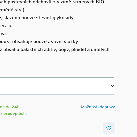
ných pastevních odchovů + v zimě krmených BIO
emědělství)
y, slazeno pouze steviol-glykosidy
nerace
ost
rodukt obsahuje pouze aktivní složky
z obsahu balastních aditiv, pojiv, plnidel a umělých
eme do 24h
Možnosti dopravy
na
prodejnách
.