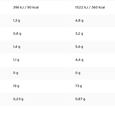
396 kJ / 90 kcal
1522 kJ / 360 kcal
1,3 g
4,8 g
0,8 g
3,2 g
1,4 g
5,6 g
1,1 g
4,4 g
0 g
0 g
19 g
73 g
0,23 g
0,87 g