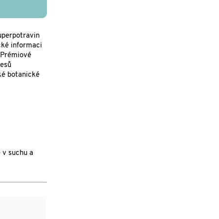
uperpotravin
cké informaci
. Prémiové
lesů
cké botanické
 v suchu a