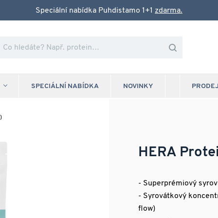
Speciální nabídka Puhdistamo 1+1
zdarma.
SPECIÁLNÍ NABÍDKA
NOVINKY
PRODE
)
HERA Prote
- Superprémiový syrov
- Syrovátkový koncentr
flow)