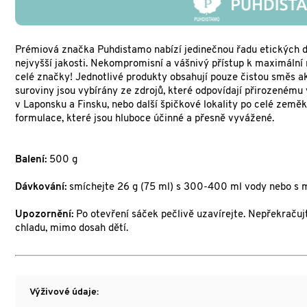
Prémiová značka Puhdistamo nabízí jedinečnou řadu etických d
nejvyšší jakosti. Nekompromisní a vášnivý přístup k maximální
celé značky! Jednotlivé produkty obsahují pouze čistou směs akt
suroviny jsou vybírány ze zdrojů, které odpovídají přirozenému 
v Laponsku a Finsku, nebo další špičkové lokality po celé zeměk
formulace, které jsou hluboce účinné a přesně vyvážené.
Balení:
500 g
Dávkování:
smíchejte 26 g (75 ml) s 300-400 ml vody nebo s m
Upozornění:
Po otevření sáček pečlivě uzavírejte. Nepřekraču
chladu, mimo dosah dětí.
Výživové údaje: