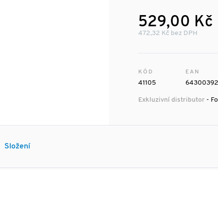
529,00 Kč
472,32 Kč bez DPH
KÓD
EAN
41105
6430039
Exkluzivní distributor
- Fo
Složení