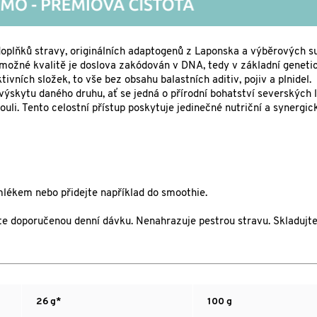
oplňků stravy, originálních adaptogenů z Laponska a výběrových s
 možné kvalitě je doslova zakódován v DNA, tedy v základní geneti
ivních složek, to vše bez obsahu balastních aditiv, pojiv a plnidel
výskytu daného druhu, ať se jedná o přírodní bohatství severských 
ouli. Tento celostní přístup poskytuje jedinečné nutriční a synergi
lékem nebo přidejte například do smoothie.
jte doporučenou denní dávku. Nenahrazuje pestrou stravu. Skladujte
26 g*
100 g