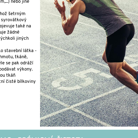
,...) nebo jiné
něhož šetrným
O syrovátkový
ojevuje také na
buje žádné
ýchkoli jiných
o stavební látka -
 hmotu, tkáně,
le se pak odráží
 podávat výkony.
vou tkáň
ní čisté bílkoviny