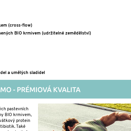
kem (cross-flow)
mených BIO krmivem (udržitelné zemědělství)
idel a umělých sladidel
ých pastevních
eny BIO krmivem,
vátkový protein
ibiotik. Také