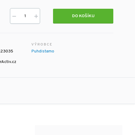
DO KOŠÍKU
VÝROBCE
223035
Puhdistamo
rActiv.cz