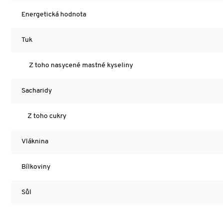
Energetická hodnota
Tuk
Z toho nasycené mastné kyseliny
Sacharidy
Z toho cukry
Vláknina
Bílkoviny
Sůl