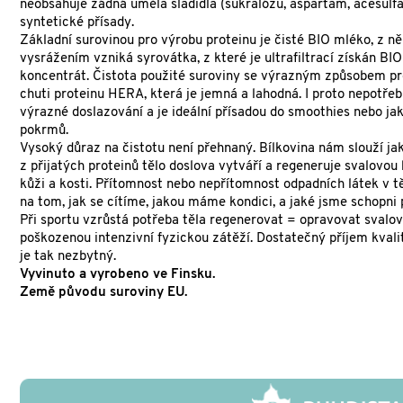
neobsahuje žádná uměla sladidla (sukralózu, aspartam, acesulfam
syntetické přísady.
Základní surovinou pro výrobu proteinu je čisté BIO mléko, z 
vysrážením vzniká syrovátka, z které je ultrafiltrací získán BI
koncentrát. Čistota použité suroviny se výrazným způsobem pr
chuti proteinu HERA, která je jemná a lahodná. I proto nepotře
výrazné doslazování a je ideální přísadou do smoothies nebo jak
pokrmů.
Vysoký důraz na čistotu není přehnaný. Bílkovina nám slouží jak
z přijatých proteinů tělo doslova vytváří a regeneruje svalovou
kůži a kosti. Přítomnost nebo nepřítomnost odpadních látek v tě
na tom, jak se cítíme, jakou máme kondici, a jaké jsme schopni
Při sportu vzrůstá potřeba těla regenerovat = opravovat svalo
poškozenou intenzivní fyzickou zátěží. Dostatečný příjem kvalit
je tak nezbytný.
Vyvinuto a vyrobeno ve Finsku.
Země původu suroviny EU.