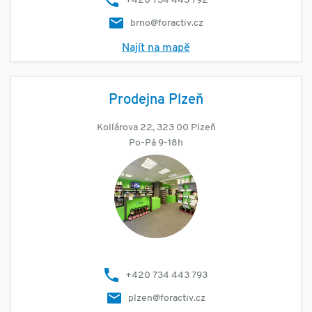
+420 734 443 792
brno@foractiv.cz
Najít na mapě
Prodejna Plzeň
Kollárova 22, 323 00 Plzeň
Po-Pá 9-18h
+420 734 443 793
plzen@foractiv.cz