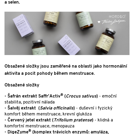
a selen.
Obsažené složky jsou zaměřené na oblasti jako hormonální
aktivita a pocit pohody během menstruace.
Obsažené složky
®
- Šafrán extrakt Saffr'Activ
(
Crocus sativus
)
- emoční
stabilita, pozitivní nálada
- Šalvěj extrakt (
Salvia officinalis
)
- duševní i fyzický
komfort během menstruace, krevní glukóza
- Červený jetel extrakt (
Trifolium pratense
)
- klidná a
komfortní menstruace, menopauza
®
- DigeZyme
(komplex trávicích enzymů: amyláza,