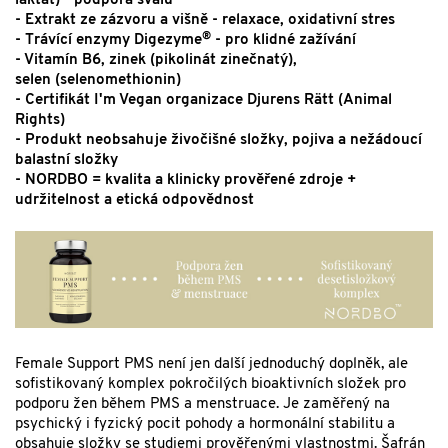
laktát) - podpora svalů
- Extrakt ze zázvoru a višně - relaxace, oxidativní stres
®
- Trávící enzymy Digezyme
- pro klidné zažívání
- Vitamín B6, zinek (pikolinát zinečnatý),
selen (selenomethionin)
- Certifikát I'm Vegan organizace Djurens Rätt (Animal
Rights)
- Produkt neobsahuje živočišné složky, pojiva a nežádoucí
balastní složky
- NORDBO = kvalita a klinicky prověřené zdroje +
udržitelnost a etická odpovědnost
Female Support PMS není jen další jednoduchý doplněk, ale
sofistikovaný komplex pokročilých bioaktivních složek pro
podporu žen během PMS a menstruace. Je zaměřený na
psychický i fyzický pocit pohody a hormonální stabilitu a
obsahuje složky se studiemi prověřenými vlastnostmi. Šafrán