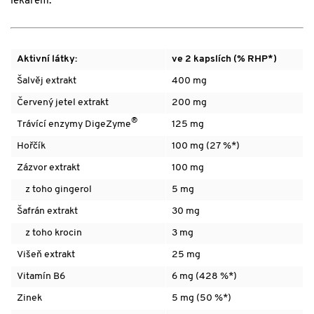
lékařem.
Aktivní látky:
ve 2 kapslích (% RHP*)
Šalvěj extrakt
400 mg
Červený jetel extrakt
200 mg
®
Trávící enzymy DigeZyme
125 mg
Hořčík
100 mg (27 %*)
Zázvor extrakt
100 mg
z toho gingerol
5 mg
Šafrán extrakt
30 mg
z toho krocin
3 mg
Višeň extrakt
25 mg
Vitamín B6
6 mg (428 %*)
Zinek
5 mg (50 %*)