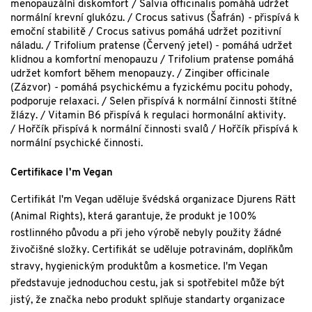
menopauzální diskomfort / Salvia officinalis pomáhá udržet
normální krevní glukózu. / Crocus sativus (Šafrán)
-
přispívá k
emoční stabilitě / Crocus sativus pomáhá udržet pozitivní
náladu. / Trifolium pratense (Červený jetel) - pomáhá udržet
klidnou a komfortní menopauzu / Trifolium pratense pomáhá
udržet komfort během menopauzy. / Zingiber officinale
(Zázvor)
-
pomáhá psychickému a fyzickému pocitu pohody,
podporuje relaxaci. / Selen přispívá k normální činnosti štítné
žlázy. / Vitamin B6 přispívá k regulaci hormonální aktivity.
/ Hořčík přispívá k normální činnosti svalů / Hořčík přispívá k
normální psychické činnosti.
Certifikace I'm Vegan
Certifikát I'm Vegan uděluje švédská organizace Djurens Rätt
(Animal Rights), která garantuje, že produkt je 100%
rostlinného původu a při jeho výrobě nebyly použity žádné
živočišné složky. Certifikát se uděluje potravinám, doplňkům
stravy, hygienickým produktům a kosmetice. I'm Vegan
představuje jednoduchou cestu, jak si spotřebitel může být
jistý, že značka nebo produkt splňuje standarty organizace