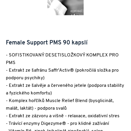
Female Support PMS 90 kapslí
- SOFISTIKOVANÝ DESETISLOŽKOVÝ KOMPLEX PRO
PMS
- Extrakt ze šafránu Saffr'Activ® (pokročilá složka pro
podporu psychiky)
- Extrakt ze šalvěje a červeného jetele (podpora stability
a fyzického komfortu)
- Komplex hořčíků Muscle Relief Blend (bysglicinát,
malát, laktát) - podpora svalů
- Extrakt ze zázvoru a višně - relaxace, oxidativní stres
- Trávící enzymy Digezyme® - pro klidné zažívání