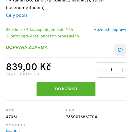
- Vitamín B6, zinek (pikolinát zinečnatý), selen
(selenomethionin)
Celý popis
Skladem > 5 ks, expedujeme do 24h
Možnosti dopravy
Zkontrolujte dostupnost na
prodejnách
.
DOPRAVA ZDARMA
839,00 Kč
749,11 Kč bez DPH
DO KOŠÍKU
KÓD
EAN
47051
7350076867704
VÝROBCE
Nordbo