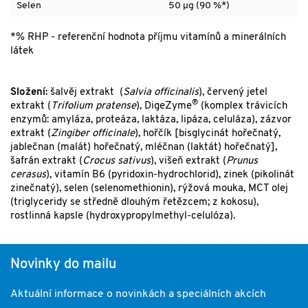
Selen
50 µg (90 %*)
*% RHP - referenční hodnota příjmu vitamínů a minerálních
látek
Složení:
šalvěj extrakt (
Salvia officinalis
), červený jetel
®
extrakt (
Trifolium pratense
), DigeZyme
(komplex trávicích
enzymů: amyláza, proteáza, laktáza, lipáza, celuláza), zázvor
extrakt (
Zingiber officinale
), hořčík [bisglycinát hořečnatý,
jablečnan (malát) hořečnatý, mléčnan (laktát) hořečnatý],
šafrán extrakt (
Crocus sativus
), višeň extrakt (
Prunus
cerasus
), vitamín B6 (pyridoxin-hydrochlorid), zinek (pikolinát
zinečnatý), selen (selenomethionin), rýžová mouka, MCT olej
(triglyceridy se středně dlouhým řetězcem; z kokosu),
rostlinná kapsle (hydroxypropylmethyl-celulóza).
Novinky do mailu
Aktuální informace o novinkách a speciálních akcích