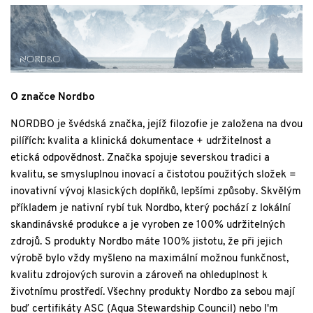
O značce Nordbo
NORDBO je švédská značka, jejíž filozofie je založena na dvou
pilířích: kvalita a klinická dokumentace + udržitelnost a
etická odpovědnost.
Značka spojuje severskou tradici a
kvalitu, se smysluplnou inovací a čistotou použitých složek =
inovativní vývoj klasických doplňků, lepšími způsoby.
Skvělým
příkladem je nativní rybí tuk Nordbo, který pochází z lokální
skandinávské produkce a je vyroben ze 100% udržitelných
zdrojů.
S produkty Nordbo máte 100% jistotu, že při jejich
výrobě bylo vždy myšleno na maximální možnou funkčnost,
kvalitu zdrojových surovin a zároveň na ohleduplnost k
životnímu prostředí. Všechny produkty Nordbo za sebou mají
buď certifikáty ASC (Aqua Stewardship Council) nebo I'm