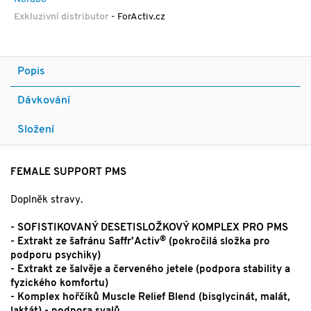
Exkluzivní distributor
- ForActiv.cz
Popis
Dávkování
Složení
FEMALE SUPPORT PMS
Doplněk stravy.
- SOFISTIKOVANÝ DESETISLOŽKOVÝ KOMPLEX PRO PMS
®
- Extrakt ze šafránu Saffr'Activ
(pokročilá složka pro
podporu psychiky)
- Extrakt ze šalvěje a červeného jetele (podpora stability a
fyzického komfortu)
- Komplex hořčíků Muscle Relief Blend (bisglycinát, malát,