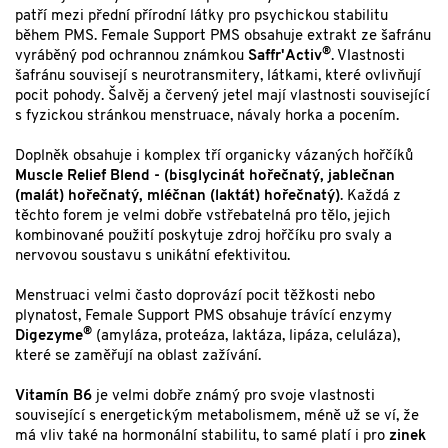
patří mezi přední přírodní látky pro psychickou stabilitu
během PMS. Female Support PMS obsahuje extrakt ze šafránu
®
vyráběný pod ochrannou známkou
Saffr'Activ
. Vlastnosti
šafránu souvisejí s neurotransmitery, látkami, které ovlivňují
pocit pohody. Šalvěj a červený jetel mají vlastnosti související
s fyzickou stránkou menstruace, návaly horka a pocením.
Doplněk obsahuje i komplex tří organicky vázaných hořčíků
Muscle Relief Blend - (bisglycinát hořečnatý, jablečnan
(malát) hořečnatý, mléčnan (laktát) hořečnatý)
. Každá z
těchto forem je velmi dobře vstřebatelná pro tělo, jejich
kombinované použití poskytuje zdroj hořčíku pro svaly a
nervovou soustavu s unikátní efektivitou.
Menstruaci velmi často doprovází pocit těžkosti nebo
plynatost, Female Support PMS obsahuje trávící enzymy
®
Digezyme
(amyláza, proteáza, laktáza, lipáza, celuláza),
které se zaměřují na oblast zažívání.
Vitamín B6
je velmi dobře známý pro svoje vlastnosti
související s energetickým metabolismem, méně už se ví, že
má vliv také na hormonální stabilitu, to samé platí i pro
zinek