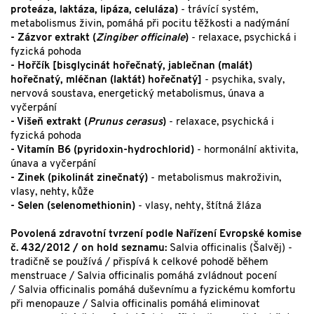
proteáza, laktáza, lipáza, celuláza)
- trávící systém,
metabolismus živin, pomáhá při pocitu těžkosti a nadýmání
- Zázvor extrakt (
Zingiber officinale
)
- relaxace, psychická i
fyzická pohoda
- Hořčík [bisglycinát hořečnatý, jablečnan (malát)
hořečnatý, mléčnan (laktát) hořečnatý]
- psychika, svaly,
nervová soustava, energetický metabolismus, únava a
vyčerpání
- Višeň extrakt (
Prunus cerasus
)
- relaxace, psychická i
fyzická pohoda
- Vitamín B6 (pyridoxin-hydrochlorid)
- hormonální aktivita,
únava a vyčerpání
- Zinek (pikolinát zinečnatý)
- metabolismus makroživin,
vlasy, nehty, kůže
- Selen (selenomethionin)
- vlasy, nehty, štítná žláza
Povolená zdravotní tvrzení podle Nařízení Evropské komise
č. 432/2012 / on hold seznamu:
Salvia officinalis (Šalvěj) -
tradičně se používá / přispívá k celkové pohodě během
menstruace / Salvia officinalis pomáhá zvládnout pocení
/ Salvia officinalis pomáhá duševnímu a fyzickému komfortu
při menopauze / Salvia officinalis pomáhá eliminovat