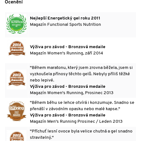
Ocenění
Nejlepší Energetický gel roku 2011
Magazín Functional Sports Nutrition
Výživa pro závod - Bronzová medaile
Magazín Women's Running, září 2014
"Během maratonu, který jsem zrovna běžela, jsem si
vyzkoušela přínosy těchto gelů. Nebyly příliš těžké
nebo lepivé.
Výživa pro závod - Bronzová medaile
Magazín Women's Running, Prosinec 2013
"Během běhu se lehce otvírá i konzumuje. Snadno se
přenáší v závodním opasku nebo malé kapse."
Výživa pro závod - Bronzová medaile
Magazín Men's Running Prosinec / Leden 2013
"Příchuť lesní ovoce byla velice chutná a gel snadno
stravitelný."