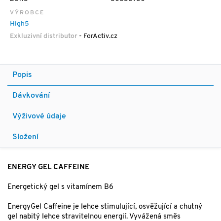
VÝROBCE
High5
Exkluzivní distributor
- ForActiv.cz
Popis
Dávkování
Výživové údaje
Složení
ENERGY GEL CAFFEINE
Energetický gel s vitamínem B6
EnergyGel Caffeine je lehce stimulující, osvěžující a chutný
gel nabitý lehce stravitelnou energií. Vyvážená směs