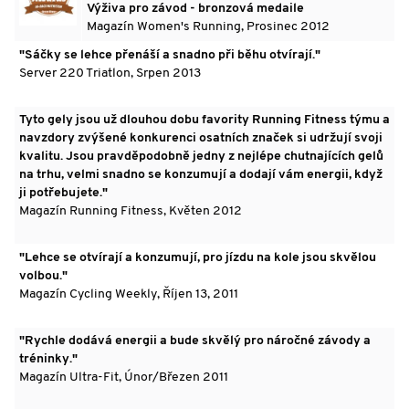
Výživa pro závod - bronzová medaile
Magazín Women's Running, Prosinec 2012
"Sáčky se lehce přenáší a snadno při běhu otvírají."
Server 220 Triatlon, Srpen 2013
Tyto gely jsou už dlouhou dobu favority Running Fitness týmu a
navzdory zvýšené konkurenci osatních značek si udržují svoji
kvalitu. Jsou pravděpodobně jedny z nejlépe chutnajících gelů
na trhu, velmi snadno se konzumují a dodají vám energii, když
ji potřebujete."
Magazín Running Fitness, Květen 2012
"Lehce se otvírají a konzumují, pro jízdu na kole jsou skvělou
volbou."
Magazín Cycling Weekly, Říjen 13, 2011
"Rychle dodává energii a bude skvělý pro náročné závody a
tréninky."
Magazín Ultra-Fit, Únor/Březen 2011