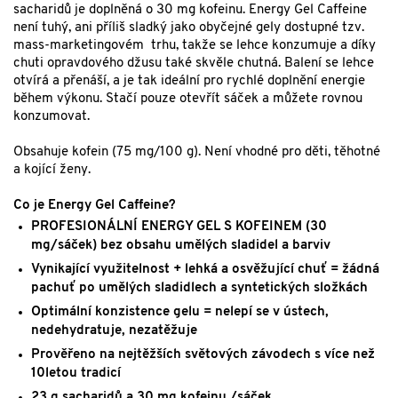
sacharidů je doplněná o 30 mg kofeinu. Energy Gel Caffeine
není tuhý, ani příliš sladký jako obyčejné gely dostupné tzv.
mass-marketingovém trhu, takže se lehce konzumuje a díky
chuti opravdového džusu také skvěle chutná. Balení se lehce
otvírá a přenáší, a je tak ideální pro rychlé doplnění energie
během výkonu. Stačí pouze otevřít sáček a můžete rovnou
konzumovat.
Obsahuje kofein (75 mg/100 g). Není vhodné pro děti, těhotné
a kojící ženy.
Co je Energy Gel Caffeine?
PROFESIONÁLNÍ ENERGY GEL S KOFEINEM (30
mg/sáček) bez obsahu umělých sladidel a barviv
Vynikající využitelnost + lehká a osvěžující chuť = žádná
pachuť po umělých sladidlech a syntetických složkách
Optimální konzistence gelu = nelepí se v ústech,
nedehydratuje, nezatěžuje
Prověřeno na nejtěžších světových závodech s více než
10letou tradicí
23 g sacharidů a 30 mg kofeinu /sáček