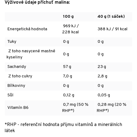
Výživové údaje příchuť malina:
100 g
40 g (1 sáček)
969 kJ /
Energetická hodnota
388 kJ / 91 kcal
228 kcal
Tuky
0 g
0 g
Z toho nasycené mastné
0 g
0 g
kyseliny
Sacharidy
57 g
23 g
Z toho cukry
7,0 g
2,8 g
Bílkoviny
0 g
0 g
Sůl
0,12 g
0,05 g
0,7 mg (50 %
0,28 mg (20 %
Vitamín B6
RHP*)
RHP*)
*RHP - referenční hodnota příjmu vitamínů a minerálních
látek