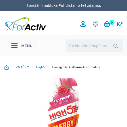
Speciální nabídka Puhdistamo 1+1
zdarma.
0
MENU
ZNAČKY
High5
Energy Gel Caffeine 40 g malina