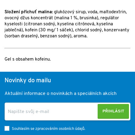
Složení příchuť malina:
glukózový sirup, voda,
maltodextrin
,
ovocný džus koncentrát (malina 1 %, brusinka), regulátor
kyselosti (citronan sodný, kyselina citrónová, kyselina
jablečná),
kofein
(30 mg/ 1 sáček), chlorid sodný, konzervanty
(sorban draselný, benzoan sodný), aroma.
Gel s obsahem kofeinu.
Novinky do mailu
Aktuální informace o novinkách a speciálních akcích
PŘIHLÁSIT
Souhlasím se zpracováním osobních údajů.