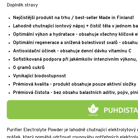
Doplněk stravy
Nejčistější produkt na trhu / best-seller Made in Finland!
Lahodně chutnající iontový nápoj + čistič těla v jednom ba
Optimální výkon a hydratace - obsahuje všechny klíčové e
Optimální regenerace a snížená bolestivost svalů - obsah
Antioxidační účinek - obsahuje denní dávku vitamínu C
Sofistikovaná podpora při jakémkoliv intenzivním výkonu,
0 gramů cukrů
Vynikající biodostupnost
Prémiová kvalita - produkt obsahuje pouze aktivní složky
Prémiová čistota - bez obsahu balastních aditiv, pojiv, pln
Purifier Electrolyte Powder je lahodně chutnající elektrolytový
prášek, který pomáhá udržovat rovnováhu potřebných elektrol