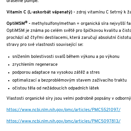
draselné pumpě.
Vitamín C (L-askorbát vápenatý) -
zdroj vitamínu C šetrný k ž
®
OptiMSM
-
methylsulfonylmethan = organická síra nejvyšší f
OptiMSM je známa po celém světě pro špičkovou kvalitu a čisto
prochází až čtyřmi destilacemi, která zaručují absolutní čisto
stravy pro své vlastnosti související se:
snížením bolestivosti svalů během výkonu a po výkonu
zrychlením regenerace
podporou adaptace na vysokou zátěž a stres
optimalizací a bezproblémovým stavem zažívacího traktu
očistou těla od nežádoucích odpadních látek
Vlastosti organické síry jsou velmi podrobně popsány v odborný
https://www.ncbi.nlm.nih.gov/pmc/articles/PMC5521097/
https://www.ncbi.nlm.nih.gov/pmc/articles/PMC5097813/