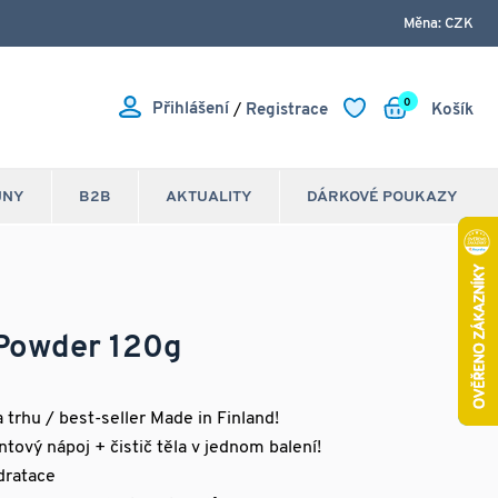
Měna: CZK
0
Přihlášení
/
Registrace
Košík
JNY
B2B
AKTUALITY
DÁRKOVÉ POUKAZY
 Powder 120g
a trhu / best-seller Made in Finland!
ntový nápoj + čistič těla v jednom balení!
dratace