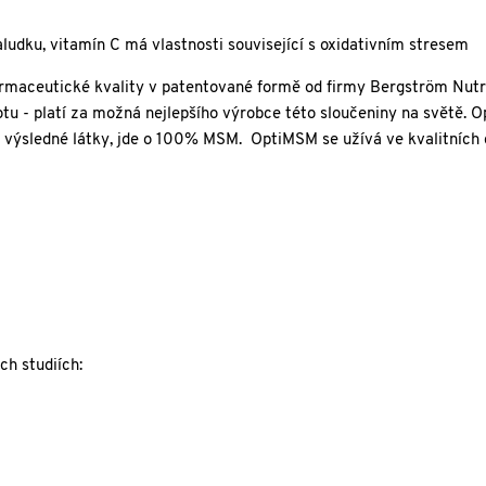
aludku, vitamín C má vlastnosti související s oxidativním stresem
armaceutické kvality v patentované formě od firmy Bergström Nutri
tu - platí za možná nejlepšího výrobce této sloučeniny na světě. 
tu výsledné látky, jde o 100% MSM. OptiMSM se užívá ve kvalitních
ch studiích: