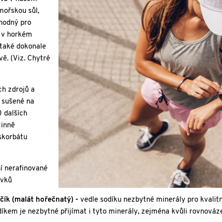
mořskou sůl,
vhodný pro
, v horkém
 také dokonale
ě. (Viz. Chytré
ch zdrojů a
i sušené na
0 dalších
činně
askorbátu
ní nerafinované
rvků
řčík (malát hořečnatý) -
vedle sodíku nezbytné minerály pro kvalitn
kem je nezbytné přijímat i tyto minerály, zejména kvůli rovnováze