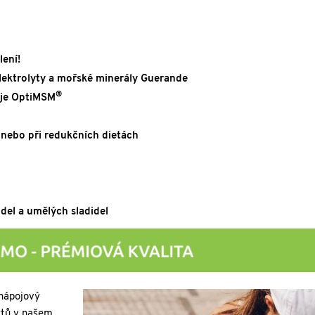
lení!
lektrolyty a mořské minerály Guerande
®
uje OptiMSM
 nebo při
redukčních dietách
idel a umělých sladidel
 nápojový
ytů v našem