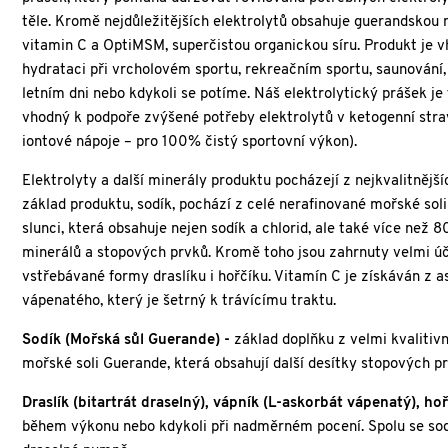
těle. Kromě nejdůležitějších elektrolytů obsahuje guerandskou 
vitamin C a OptiMSM, superčistou organickou síru. Produkt je 
hydrataci při vrcholovém sportu, rekreačním sportu, saunování
letním dni nebo kdykoli se potíme. Náš elektrolytický prášek je
vhodný k podpoře zvýšené potřeby elektrolytů v ketogenní strav
iontové nápoje – pro 100% čistý sportovní výkon).
Elektrolyty a další minerály produktu pocházejí z nejkvalitnější
základ produktu, sodík, pochází z celé nerafinované mořské sol
slunci, která obsahuje nejen sodík a chlorid, ale také více než 8
minerálů a stopových prvků. Kromě toho jsou zahrnuty velmi ú
vstřebávané formy draslíku i hořčíku. Vitamín C je získáván z 
vápenatého, který je šetrný k trávícímu traktu.
Sodík (Mořská sůl Guerande) -
základ doplňku z velmi kvalitiv
mořské soli Guerande, která obsahují další desítky stopových p
Draslík (bitartrát draselný), vápník (L-askorbát vápenatý), ho
během výkonu nebo kdykoli při nadměrném pocení. Spolu se sodí