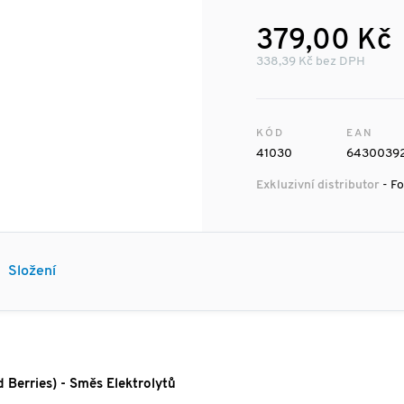
379,00 Kč
338,39 Kč bez DPH
KÓD
EAN
41030
6430039
Exkluzivní distributor
- Fo
Složení
erries) - Směs Elektrolytů