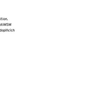
tion.
OptiMSM
 doplňcích