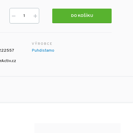
DO KOŠÍKU
VÝROBCE
222557
Puhdistamo
rActiv.cz