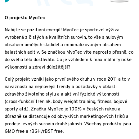
O projektu MyoTec
Nabijte se pozitivní energií! MyoTec je sportovní výživa
vyrobená z čistých a kvalitních surovin, to vše s nulovým
obsahem umělých sladidel a minimalizovaným obsahem
balastních aditiv. Se značkou MyoTec víte naprosto přesně, co
do svého těla dostáváte. Co je vzhledem k maximální fyzické
výkonnosti a zdraví důležitější?
Celý projekt vznikl jako první svého druhu v roce 2011 a to v
navaznosti na nejnovější trendy a požadavky v oblasti
zdravého životního stylu a a aktivní fyzické výkonnosti
(cross-funkční trénink, body weight training, fitness, bojové
sporty atd.). Značka MyoTec je 100% v českých rukou a
důrazně se distancuje od obvyklých marketingových triků a
prodeje levných surovin druhé jakosti. Všechny produkty jsou
GMO free a rBGH/rBST free.