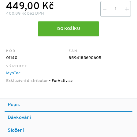
449,00 Kč
400,89 Kč bez DPH
DO KOŠÍKU
KÓD
EAN
01140
8594183690605
VÝROBCE
MyoTec
Exkluzivní distributor
- ForActiv.cz
Popis
Dávkování
Složení