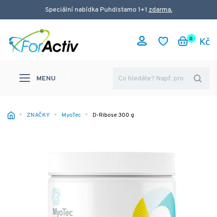
Speciální nabídka Puhdistamo 1+1
zdarma.
0
MENU
ZNAČKY
MyoTec
D-Ribose 300 g