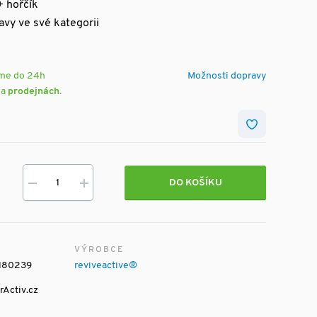
+ hořčík
avy ve své kategorii
eme do 24h
Možnosti dopravy
na
prodejnách
.
DO KOŠÍKU
VÝROBCE
180239
reviveactive®
rActiv.cz