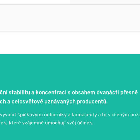
ční stabilitu a koncentraci s obsahem dvanácti přesně
ých a celosvětově uznávaných producentů.
yl vyvinut špičkovými odborníky a farmaceuty a to s cíleným p
ožek, které vzájemně umocňují svůj účinek.