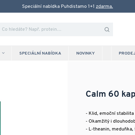
Speciální nabídka Puhdistamo 1+1
zdarma.
SPECIÁLNÍ NABÍDKA
NOVINKY
PRODE
Calm 60 kap
- Klid, emoční stabilit
- Okamžitý i dlouhodo
- L-theanin, meduňka,