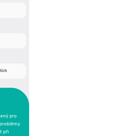
lích
vený pro
 problémy
t při