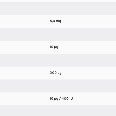
8,4 mg
10 µg
200 µg
10 µg / 400 IU