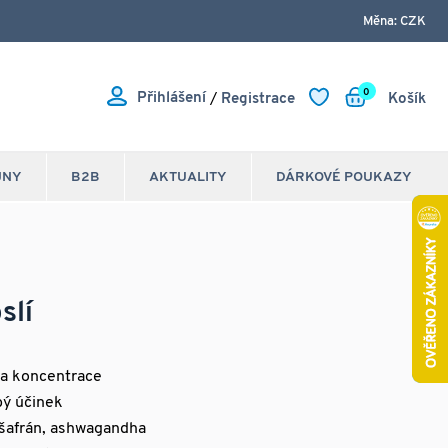
Měna: CZK
0
Přihlášení
/
Registrace
Košík
JNY
B2B
AKTUALITY
DÁRKOVÉ POUKAZY
slí
a a koncentrace
bý účinek
 šafrán, ashwagandha