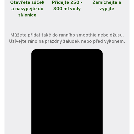
Otevřete sáček
Přidejte 250 -
Zamíchejte a
a nasypejte do
300 ml vody
vypijte
sklenice
Můžete přidat také do ranního smoothie nebo džusu.
Užívejte ráno na prázdný žaludek nebo před výkonem.