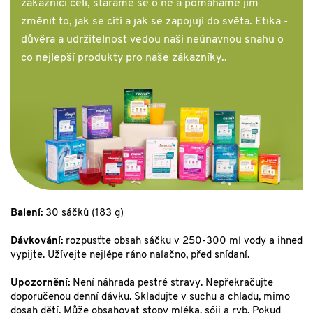
zákazníci čelí, staráme se o ně a pomáháme jim
změnit to, jak se cítí a jak se zapojují do světa. Etika -
důvěra a udržitelnost vedou naši neúnavnou snahu o
co nejlepší produkty pro naše zákazníky.
.
Balení:
30 sáčků (183 g)
Dávkování:
rozpusťte obsah sáčku v 250-300 ml vody a ihned
vypijte. Užívejte nejlépe ráno nalačno, před snídaní.
Upozornění:
Není náhrada pestré stravy. Nepřekračujte
doporučenou denní dávku. Skladujte v suchu a chladu, mimo
dosah dětí. Může obsahovat stopy mléka, sóji a ryb. Pokud