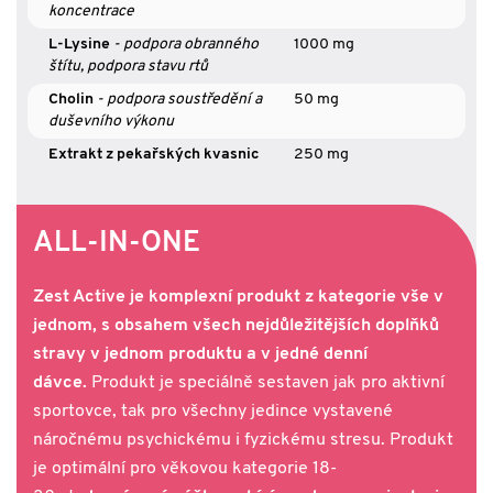
koncentrace
L-Lysine
- podpora obranného
1000 mg
štítu, podpora stavu rtů
Cholin
- podpora soustředění a
50 mg
duševního výkonu
Extrakt z pekařských kvasnic
250 mg
ALL-IN-ONE
Zest Active je komplexní produkt z kategorie vše v
jednom, s obsahem všech nejdůležitějších doplňků
stravy v jednom produktu a v jedné denní
dávce.
Produkt je speciálně sestaven jak pro aktivní
sportovce, tak pro všechny jedince vystavené
náročnému psychickému i fyzickému stresu. Produkt
je optimální pro věkovou kategorie 18-