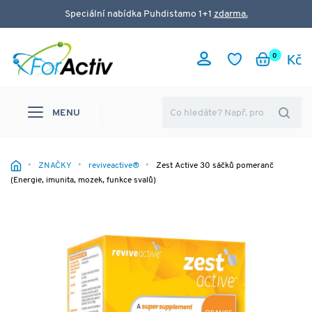
Speciální nabídka Puhdistamo 1+1
zdarma.
0
MENU
ZNAČKY
reviveactive®
Zest Active 30 sáčků pomeranč
(Energie, imunita, mozek, funkce svalů)