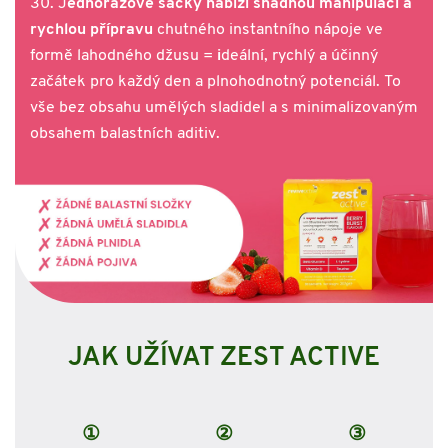
30. J
ednorázové sáčky nabízí snadnou manipulaci a
rychlou přípravu
chutného instantního nápoje ve
formě lahodného džusu =
i
deální, rychlý a účinný
začátek pro každý den a plnohodnotný potenciál. To
vše bez obsahu umělých sladidel a s minimalizovaným
obsahem balastních aditiv.
JAK UŽÍVAT ZEST ACTIVE
①
②
③