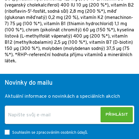
(veganský cholekalciferol) 400 IU 10 µg (200 %*), vitamín B2
(riboflavin-5′-fosfát, sodná sůl) 2,8 mg (200 %*), měď
(glukonan měďnatý) 0,2 mg (20 %), vitamín K2 (menachinon-
7) 75 µg (100 %*), vitamín B1 (thiamin hydrochlorid) 1,1 mg
(100 %*), chrom (pikolinát chromitý) 60 µg (150 %*), kyselina
listová (L-methylfolát vápenatý) 400 µg (200 %*), vitamín
B12 (methylkobalamin) 2,5 µg (100 %*), vitamín B7 (D-biotin)
150 µg (300 %*), molybden (molybdenan sodný) 37,5 µg (75
%*). *RHP–referenční hodnota příjmu vitamínů a minerálních
látek.
Novinky do mailu
Aktuální informace o novinkách a speciálních akcích
PŘIHLÁSIT
Souhlasím se zpracováním osobních údajů.