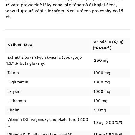
užíváte pravidelně léky nebo jste těhotná či kojící žena,
konzultujte užívání s lékařem. Není určeno pro osoby do 18
let.
v 1 sáčku (6,1 g)
Aktivní látky:
(% RHP*)
Extrakt z pekařských kvasnic (poskytuje
250 mg
1,3/1,6 beta glukany)
Taurin
1000 mg
L-glutamin
1000 mg
L-lysin
1000 mg
L-theanin
100 mg
Cholin
50 mg
Vitamín D3 (veganský cholekalciferol) 400
10 µg (200 %*)
IU