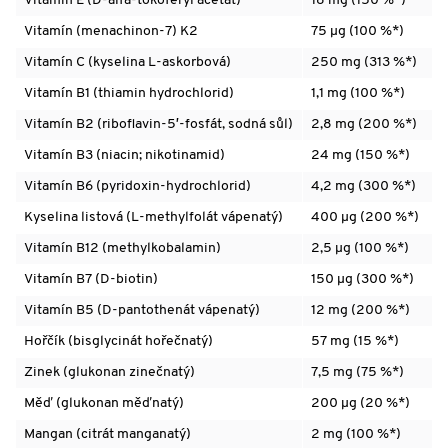
Vitamín E (D-alfa-tokoferyl acetát)
18 mg (150 %*)
Vitamín (menachinon-7) K2
75 µg (100 %*)
Vitamín C (kyselina L-askorbová)
250 mg (313 %*)
Vitamín B1 (thiamin hydrochlorid)
1,1 mg (100 %*)
Vitamín B2 (riboflavin-5′-fosfát, sodná sůl)
2,8 mg (200 %*)
Vitamín B3 (niacin; nikotinamid)
24 mg (150 %*)
Vitamín B6 (pyridoxin-hydrochlorid)
4,2 mg (300 %*)
Kyselina listová (L-methylfolát vápenatý)
400 µg (200 %*)
Vitamín B12 (methylkobalamin)
2,5 µg (100 %*)
Vitamín B7 (D-biotin)
150 µg (300 %*)
Vitamín B5 (D-pantothenát vápenatý)
12 mg (200 %*)
Hořčík (bisglycinát hořečnatý)
57 mg (15 %*)
Zinek (glukonan zinečnatý)
7,5 mg (75 %*)
Měď (glukonan měďnatý)
200 µg (20 %*)
Mangan (citrát manganatý)
2 mg (100 %*)