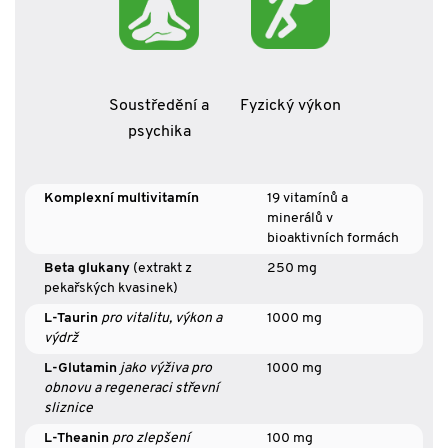
Soustředění a
Fyzický výkon
psychika
Komplexní multivitamín
19 vitamínů a
minerálů v
bioaktivních formách
Beta glukany
(extrakt z
250 mg
pekařských kvasinek)
L-Taurin
pro vitalitu, výkon a
1000 mg
výdrž
L-Glutamin
jako výživa pro
1000 mg
obnovu a regeneraci střevní
sliznice
L-Theanin
pro zlepšení
100 mg