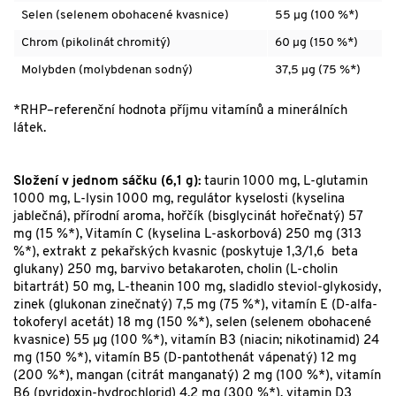
Selen (selenem obohacené kvasnice)
55 µg (100 %*)
Chrom (pikolinát chromitý)
60 µg (150 %*)
Molybden (molybdenan sodný)
37,5 µg (75 %*)
*RHP–referenční hodnota příjmu vitamínů a minerálních
látek.
Složení v jednom sáčku (6,1 g):
taurin 1000 mg, L-glutamin
1000 mg, L-lysin 1000 mg, regulátor kyselosti (kyselina
jablečná), přírodní aroma, hořčík (bisglycinát hořečnatý) 57
mg (15 %*), Vitamín C (kyselina L-askorbová) 250 mg (313
%*), extrakt z pekařských kvasnic (poskytuje 1,3/1,6 beta
glukany) 250 mg, barvivo betakaroten, cholin (L-cholin
bitartrát) 50 mg, L-theanin 100 mg, sladidlo steviol-glykosidy,
zinek (glukonan zinečnatý) 7,5 mg (75 %*), vitamín E (D-alfa-
tokoferyl acetát) 18 mg (150 %*), selen (selenem obohacené
kvasnice) 55 µg (100 %*), vitamín B3 (niacin; nikotinamid) 24
mg (150 %*), vitamín B5 (D-pantothenát vápenatý) 12 mg
(200 %*), mangan (citrát manganatý) 2 mg (100 %*), vitamín
B6 (pyridoxin-hydrochlorid) 4,2 mg (300 %*), vitamin D3