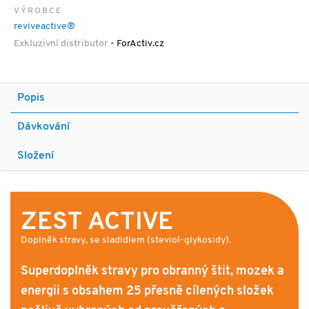
VÝROBCE
reviveactive®
Exkluzivní distributor
- ForActiv.cz
Popis
Dávkování
Složení
ZEST ACTIVE
Doplněk stravy, se sladidlem (steviol-glykosidy).
Superdoplněk stravy pro obranný štit, mozek a
energii s obsahem 25 přesně cílených složek