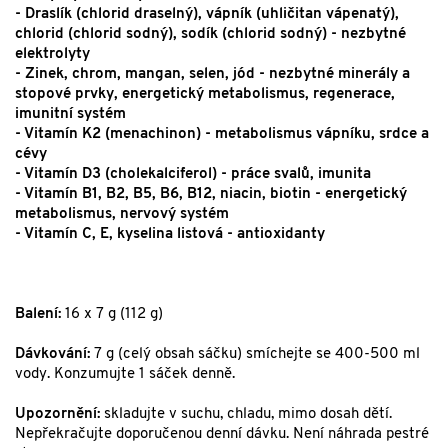
- Draslík (chlorid draselný), vápník (uhličitan vápenatý),
chlorid (chlorid sodný), sodík (chlorid sodný) - nezbytné
elektrolyty
- Zinek, chrom, mangan, selen, jód - nezbytné minerály a
stopové prvky, energetický metabolismus, regenerace,
imunitní systém
- Vitamín K2 (menachinon) - metabolismus vápníku, srdce a
cévy
- Vitamín D3 (cholekalciferol) - práce svalů, imunita
- Vitamín B1, B2, B5, B6, B12, niacin, biotin - energetický
metabolismus, nervový systém
- Vitamín C, E, ky
selina listová - antioxidanty
Balení:
16 x 7 g (112 g)
Dávkování:
7 g (celý obsah sáčku) smíchejte se 400-500 ml
vody. Konzumujte 1 sáček denně.
Upozornění:
skladujte v suchu, chladu, mimo dosah dětí.
Nepřekračujte doporučenou denní dávku. Není náhrada pestré