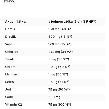
stravy.
Aktivní látky:
v jednom sáčku (7 g) (% RHP*)
Hořčík
150 mg (40 %*)
Draslík
300 mg (15 %*)
Vápník
120 mg (15 %*)
Chloridy
272 mg (34 %*)
Zinek
5 mg (50 %*)
Chrom
20 µg (50 %*)
Mangan
1 mg (50 %*)
Selen
28 µg (51 %*)
Jód
75 µg (50 %*)
Sodík
300 mg
Vitamín K2
75 µg (100 %*)