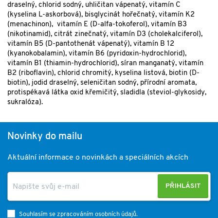
draselný, chlorid sodný, uhličitan vápenatý, vitamín C
(kyselina L-askorbová), bisglycinát hořečnatý, vitamín K2
(menachinon), vitamín E (D-alfa-tokoferol), vitamín B3
(nikotinamid), citrát zinečnatý, vitamín D3 (cholekalciferol),
vitamín B5 (D-pantothenát vápenatý), vitamín B 12
(kyanokobalamin), vitamín B6 (pyridoxin-hydrochlorid),
vitamín B1 (thiamin-hydrochlorid), síran manganatý, vitamín
B2 (riboflavin), chlorid chromitý, kyselina listová, biotin (D-
biotin), jodid draselný, seleničitan sodný, přírodní aromata,
protispékavá látka oxid křemičitý, sladidla (steviol-glykosidy,
sukralóza).
Novinky do mailu
Aktuální informace o novinkách a speciálních akcích
PŘIHLÁSIT
Souhlasím se zpracováním osobních údajů.