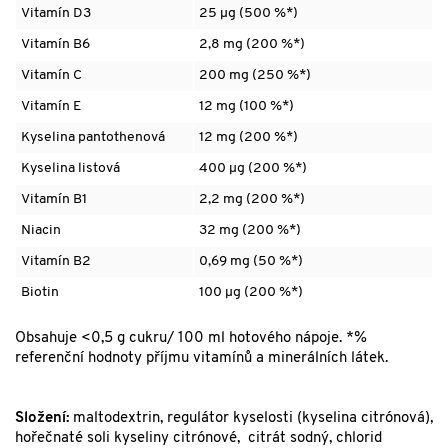
Vitamín D3
25 µg (500 %*)
Vitamín B6
2,8 mg (200 %*)
Vitamín C
200 mg (250 %*)
Vitamín E
12 mg (100 %*)
Kyselina pantothenová
12 mg (200 %*)
Kyselina listová
400 µg (200 %*)
Vitamín B1
2,2 mg (200 %*)
Niacin
32 mg (200 %*)
Vitamín B2
0,69 mg (50 %*)
Biotin
100 µg (200 %*)
Obsahuje <0,5 g cukru/ 100 ml hotového nápoje. *%
referenční hodnoty příjmu vitamínů a minerálních látek.
Složení:
maltodextrin, regulátor kyselosti (kyselina citrónová),
hořečnaté soli kyseliny citrónové, citrát sodný, chlorid