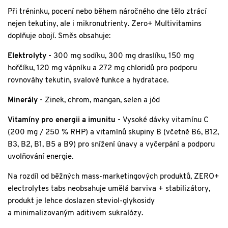
Při tréninku, pocení nebo během náročného dne tělo ztrácí
nejen tekutiny, ale i mikronutrienty. Zero+ Multivitamins
doplňuje obojí. Směs obsahuje:
Elektrolyty -
300 mg sodíku, 300 mg draslíku, 150 mg
hořčíku, 120 mg vápníku a 272 mg chloridů pro podporu
rovnováhy tekutin, svalové funkce a hydratace.
Minerály -
Zinek, chrom, mangan, selen a jód
Vitamíny pro energii a imunitu -
Vysoké dávky vitamínu C
(200 mg / 250 % RHP) a vitamínů skupiny B (včetně B6, B12,
B3, B2, B1, B5 a B9) pro snížení únavy a vyčerpání a podporu
uvolňování energie.
Na rozdíl od běžných mass-marketingových produktů, ZERO+
electrolytes tabs neobsahuje umělá barviva + stabilizátory,
produkt je lehce doslazen steviol-glykosidy
a minimalizovaným aditivem sukralózy.