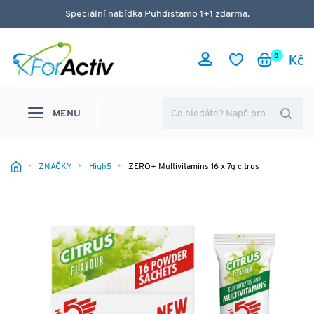
Speciální nabídka Puhdistamo 1+1
zdarma.
0
MENU
ZNAČKY
High5
ZERO+ Multivitamins 16 x 7g citrus