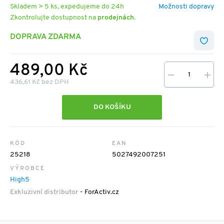
Skladem > 5 ks, expedujeme do 24h
Možnosti dopravy
Zkontrolujte dostupnost na
prodejnách
.
DOPRAVA ZDARMA
489,00 Kč
436,61 Kč bez DPH
DO KOŠÍKU
KÓD
EAN
25218
5027492007251
VÝROBCE
High5
Exkluzivní distributor
- ForActiv.cz