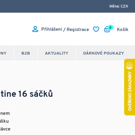
Měna: CZK
0
Přihlášení
/
Registrace
Košík
JNY
B2B
AKTUALITY
DÁRKOVÉ POUKAZY
ine 16 sáčků
tinem
ášku
dávce