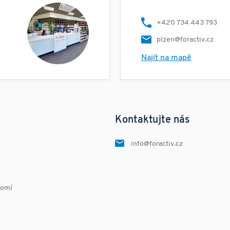
+420 734 443 793
plzen@foractiv.cz
Najít na mapě
Kontaktujte nás
info@foractiv.cz
romí