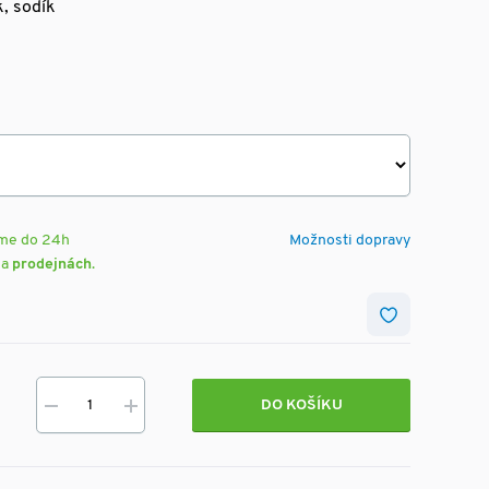
k, sodík
eme do 24h
Možnosti dopravy
na
prodejnách
.
DO KOŠÍKU