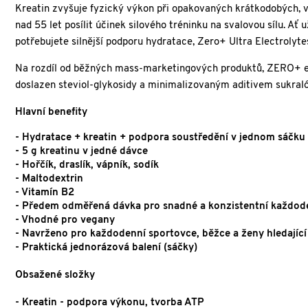
Kreatin zvyšuje fyzický výkon při opakovaných krátkodobých, v
nad 55 let posílit účinek silového tréninku na svalovou sílu. Ať
potřebujete silnější podporu hydratace, Zero+ Ultra Electrolyte
Na rozdíl od běžných mass-marketingových produktů, ZERO+ ele
doslazen steviol-glykosidy a minimalizovaným aditivem sukral
Hlavní benefity
- Hydratace + kreatin + podpora soustředění v jednom sáčku
- 5 g kreatinu v jedné dávce
- Hořčík, draslík, vápník, sodík
- Maltodextrin
- Vitamín B2
- Předem odměřená dávka pro snadné a konzistentní každode
- Vhodné pro vegany
- Navrženo pro každodenní sportovce, běžce a ženy hledající
- Praktická jednorázová balení (sáčky)
Obsažené složky
- Kreatin - podpora výkonu, tvorba ATP