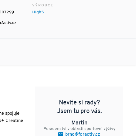
VÝROBCE
007299
High5
rActiv.cz
Nevíte si rady?
Jsem tu pro vás.
ne spojuje
o+ Creatine
Martin
Poradenství v oblasti sportovní výživy
brno@foractiv.cz