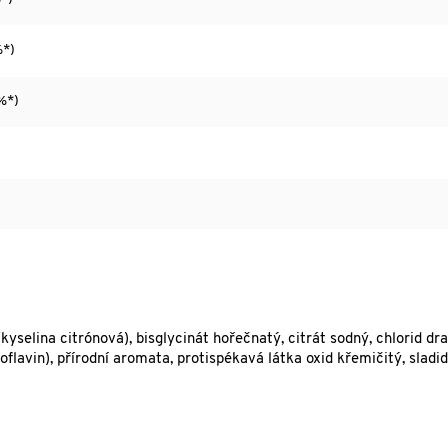
%*)
%*)
yselina citrónová), bisglycinát hořečnatý, citrát sodný, chlorid dra
oflavin), přírodní aromata, protispékavá látka oxid křemičitý, sladid