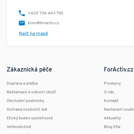
+420 734 443 792
brno@foractiv.cz
Najít na mapě
Zákaznická péče
ForActiv.cz
Doprava a platba
Prodejny
Reklamace a vrácení zboží
O nás
Obchodní podmínky
Kontakt
Ochrana osobních dat
Nastavení souk
Etický kodex společnosti
Aktuality
Velkoobchod
Blog Efia