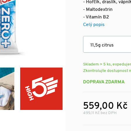
- Hořčík, draslík, vápní
- Maltodextrin
- Vitamín B2
Celý popis
Skladem > 5 ks, expeduj
Zkontrolujte dostupnost 
DOPRAVA ZDARMA
559,00 Kč
499,11 Kč bez DPH