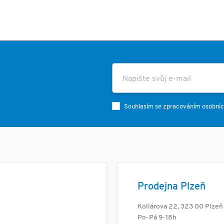
Souhlasím se zpracováním osobníc
Prodejna Plzeň
Kollárova 22, 323 00 Plzeň
Po-Pá 9-18h