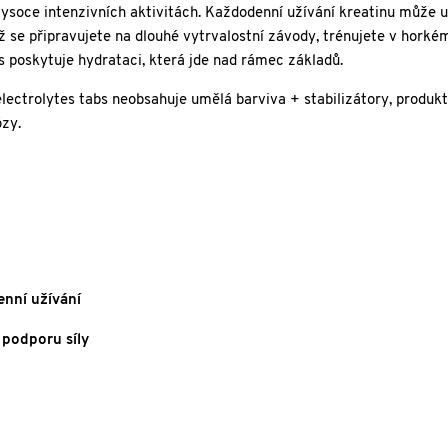
ysoce intenzivních aktivitách. Každodenní užívání kreatinu může 
 už se připravujete na dlouhé vytrvalostní závody, trénujete v hork
s poskytuje hydrataci, která jde nad rámec základů.
ctrolytes tabs neobsahuje umělá barviva + stabilizátory, produkt
ózy.
nní užívání
 podporu síly