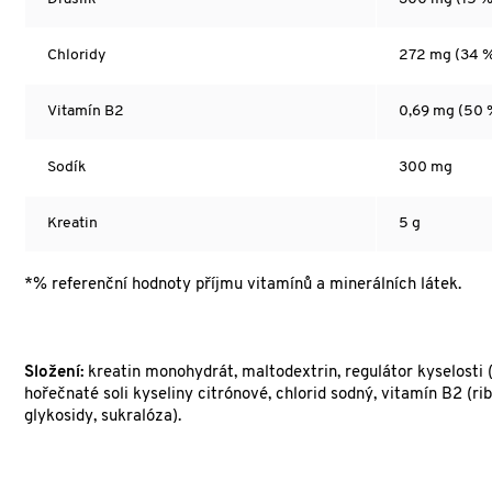
Chloridy
272 mg (34 
Vitamín B2
0,69 mg (50 
Sodík
300 mg
Kreatin
5 g
*% referenční hodnoty příjmu vitamínů a minerálních látek.
Složení:
kreatin monohydrát, maltodextrin, regulátor kyselosti (k
hořečnaté soli kyseliny citrónové, chlorid sodný, vitamín B2 (rib
glykosidy, sukralóza).