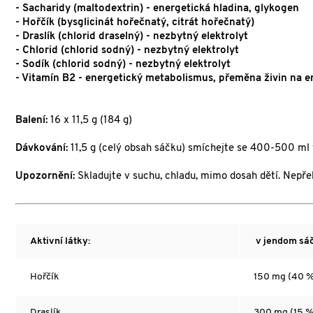
- Sacharidy (maltodextrin) - energetická hladina, glykogen
- Hořčík (bysglicinát hořečnatý, citrát hořečnatý)
- Draslík (chlorid draselný) - nezbytný elektrolyt
- Chlorid (chlorid sodný) - nezbytný elektrolyt
- Sodík (chlorid sodný) - nezbytný elektrolyt
- Vitamín B2 - energetický metabolismus, přeměna živin na e
Balení:
16 x 11,5 g (184 g)
Dávkování:
11,5 g (celý obsah sáčku) smíchejte se 400-500 ml
Upozornění:
Skladujte v suchu, chladu, mimo dosah dětí. Nepř
Aktivní látky:
v jendom sáč
Hořčík
150 mg (40 %
Draslík
300 mg (15 %