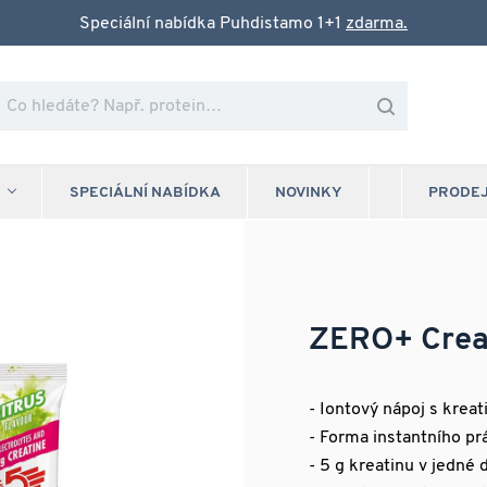
Speciální nabídka Puhdistamo 1+1
zdarma.
SPECIÁLNÍ NABÍDKA
NOVINKY
PRODE
ZERO+ Creat
- Iontový nápoj s krea
- Forma instantního pr
- 5 g kreatinu v jedné 