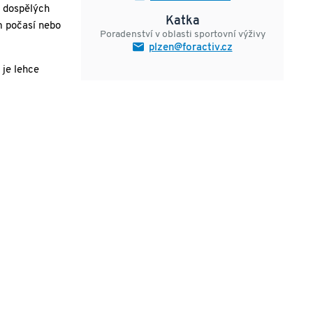
u dospělých
Katka
ém počasí nebo
Poradenství v oblasti sportovní výživy
plzen@foractiv.cz
 je lehce