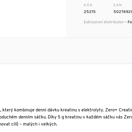
KÓD
EAN
25215
5027492
Exkluzivní distributor
- Fo
, který kombinuje denní dávku kreatinu s elektrolyty. Zero+ Creati
noduchém denním sáčku. Díky 5 g kreatinu v každém sáčku vás Zer
ovat cílů – malých i velkých.