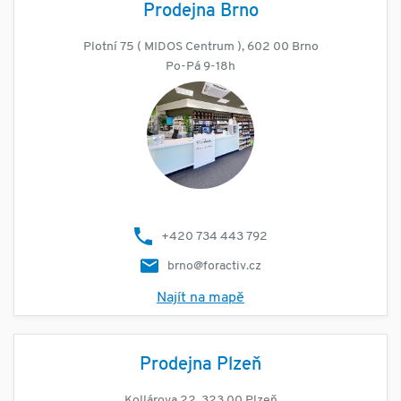
Prodejna Brno
Plotní 75 ( MIDOS Centrum ), 602 00 Brno
Po-Pá 9-18h
+420 734 443 792
brno@foractiv.cz
Najít na mapě
Prodejna Plzeň
Kollárova 22, 323 00 Plzeň