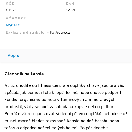
KÓD
EAN
01153
1234
VÝROBCE
MyoTec
Exkluzivní distributor
- ForActiv.cz
Popis
Zásobník na kapsle
Ať už chodíte do fitness centra a doplňky stravy jsou pro vás
způsob, jak pomoci tělu k lepší formě, nebo chcete podpořit
kondici organismu pomocí vitamínových a minerálových
produktů, vždy se hodí zásobník na kapsle neboli pillbox.
Pomůže vám organizovat si denní příjem doplňků, nebudete už
muset marně hledat rozsypané kapsle na dně baťohu nebo
tašky a odpadne nošení celých balení. Po pár dnech s