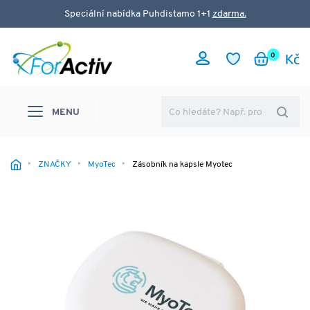
Speciální nabídka Puhdistamo 1+1
zdarma.
0
MENU
ZNAČKY
MyoTec
Zásobník na kapsle Myotec